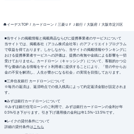
イーデスTOP
カードローン
三菱ＵＦＪ銀行
大阪府
大阪市淀川区
■当サイトの掲載情報と掲載商品ならびに提携事業者のサービスについて
当サイトでは、掲載各社（アコム株式会社等）のアフィリエイトプログラム
で収益を得ております。しかしながら、当サイトの掲載情報やランキングに
おける提携事業者サービスへの評価は、提携の有無や金銭による影響を一切
受けておりません。カードローン（キャッシング）について、客観的かつ公
平な価値のある情報をサイト利用者に提供することにより、「世の中からお
金の不安を解消し、人生が豊かになる社会」の実現を目指しております。
■三井住友銀行 カードローンについて
※毎月の返済は、返済時点での借入残高によって約定返済金額が設定されま
す。
■みずほ銀行カードローンについて
※みずほ銀行住宅ローンのご利用で、みずほ銀行カードローンの金利が年
0.5%引き下がります。引き下げ適用後の金利は年1.5%~13.5%です。
■レイクの貸付条件について
詳細の貸付条件は
こちら