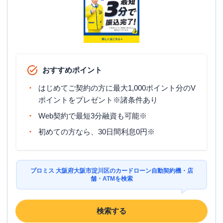
住所
大阪府大阪市淀川区宮原４－１－１４
名称
三菱ＵＦＪ銀行
新大阪支店
平日：
9：00～15：00
おすすめポイント
営業時間
土曜
：
-
日祝
：
-
はじめてご契約の方に最大1,000ポイント分のV
平日：
7：00～24：00
ポイントをプレゼント※諸条件あり
ATM営業時間
土曜
：
7：00～24：00
Web契約で最短3分融資も可能※
日祝
：
7：00～24：00
初めての方なら、30日間利息0円※
ATM
〇
駐車場
〇
プロミス 大阪府大阪市淀川区のカードローン自動契約機・店
住所
大阪府大阪市淀川区宮原４－１－１４
舗・ATMを検索
名称
三菱ＵＦＪ銀行
十三支店
検索する
平日：
9：00～15：00