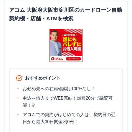
日祝
：
7：00～24：00
アコム 大阪府大阪市淀川区のカードローン自動
ATM
〇
契約機・店舗・ATMを検索
駐車場
〇
住所
大阪府大阪市淀川区塚本２－２５－１２
おすすめポイント
お勤め先への在籍確認は100%なし！
申込～借入までWEB完結！最短20分で融資可
能！※
アコムでの契約がはじめての人は、契約日の翌
日から最大30日間金利0円！