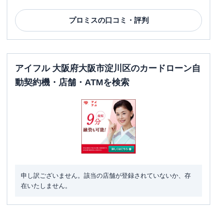
営業時間
土曜
：
-
日祝
：
-
プロミス
の口コミ・評判
平日：
7：00～24：00
ATM営業時間
土曜
：
7：00～24：00
日祝
：
7：00～24：00
アイフル 大阪府大阪市淀川区のカードローン自
ATM
〇
動契約機・店舗・ATMを検索
駐車場
〇
大阪府大阪市淀川区十三本町１－５－１
住所
３
名称
三菱ＵＦＪ銀行
塚本支店
平日：
9：00～15：00
営業時間
土曜
：
-
申し訳ございません。該当の店舗が登録されていないか、存
日祝
：
-
在いたしません。
平日：
7：00～24：00
ATM営業時間
土曜
：
7：00～24：00