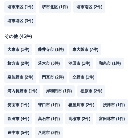
堺市東区
(
1
件)
堺市北区
(
1
件)
堺市南区
(
2
件)
堺市堺区
(
3
件)
その他
(
45
件)
大東市
(
1
件)
藤井寺市
(
1
件)
東大阪市
(
7
件)
枚方市
(
2
件)
茨木市
(
3
件)
池田市
(
1
件)
和泉市
(
1
件)
泉佐野市
(
2
件)
門真市
(
2
件)
交野市
(
1
件)
河内長野市
(
1
件)
岸和田市
(
1
件)
松原市
(
2
件)
箕面市
(
1
件)
守口市
(
1
件)
寝屋川市
(
2
件)
摂津市
(
1
件)
吹田市
(
4
件)
高石市
(
1
件)
高槻市
(
2
件)
富田林市
(
1
件)
豊中市
(
5
件)
八尾市
(
2
件)