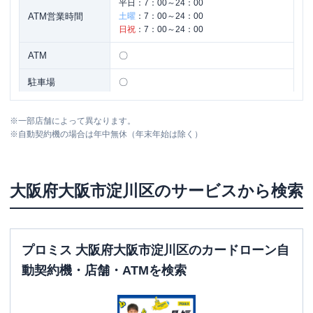
平日：
7：00～24：00
ATM営業時間
土曜
：
7：00～24：00
日祝
：
7：00～24：00
ATM
〇
駐車場
〇
住所
大阪府大阪市淀川区宮原４－１－１４
※
一部店舗によって異なります。
※
自動契約機の場合は年中無休（年末年始は除く）
名称
三菱ＵＦＪ銀行
新大阪北支店
平日：
9：00～15：00
大阪府
大阪市淀川区
のサービスから検索
営業時間
土曜
：
-
日祝
：
-
平日：
7：00～24：00
ATM営業時間
土曜
：
7：00～24：00
プロミス 大阪府大阪市淀川区のカードローン自
日祝
：
7：00～24：00
動契約機・店舗・ATMを検索
ATM
〇
駐車場
〇