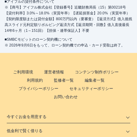
■アイフルの貸付条件について
※【商号】アイフル株式会社【登録番号】近畿財務局長（15）第00218号
【貸付利率】3.0%～18.0%（実質年率）【遅延損害金】20.0%（実質年率）
【契約限度額または貸付金額】800万円以内（要審査）【返済方式】借入後残
高スライド元利定額リボルビング返済方式【返済期間・回数】借入直後最長
14年6ヶ月（1～151回）【担保・連帯保証人】不要
■SMBCモビットのローン契約機について
※ 2026年9月6日をもって、ローン契約機での申込・カード受取は終了。
ご利用環境
運営者情報
コンテンツ制作ポリシー
利用規約
監修者一覧
編集者一覧
プライバシーポリシー
セキュリティーポリシー
お問い合わせ
今すぐお金を用意する
低金利で賢く借りる