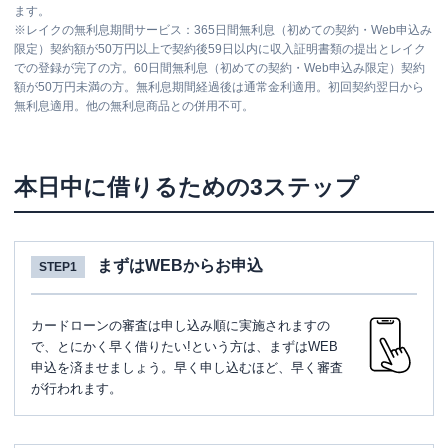
ます。
※
レイクの無利息期間サービス：365日間無利息（初めての契約・Web申込み
限定）契約額が50万円以上で契約後59日以内に収入証明書類の提出とレイク
での登録が完了の方。60日間無利息（初めての契約・Web申込み限定）契約
額が50万円未満の方。無利息期間経過後は通常金利適用。初回契約翌日から
無利息適用。他の無利息商品との併用不可。
本日中に借りるための3ステップ
まずはWEBからお申込
STEP1
カードローンの審査は申し込み順に実施されますの
で、とにかく早く借りたい!という方は、まずはWEB
申込を済ませましょう。早く申し込むほど、早く審査
が行われます。