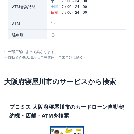
平日：
7：00～24：00
ATM営業時間
土曜
：
7：00～24：00
日祝
：
7：00～24：00
ATM
〇
駐車場
〇
大阪府寝屋川市香里本通町８－３－１０
住所
※
一部店舗によって異なります。
１
※
自動契約機の場合は年中無休（年末年始は除く）
名称
三菱ＵＦＪ銀行
寝屋川支店
大阪府
寝屋川市
のサービスから検索
平日：
9：00～15：00
営業時間
土曜
：
-
日祝
：
-
平日：
4：00～24：00
プロミス 大阪府寝屋川市のカードローン自動契
ATM営業時間
土曜
：
4：00～24：00
約機・店舗・ATMを検索
日祝
：
4：00～24：00
ATM
〇