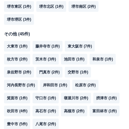
堺市東区
(
1
件)
堺市北区
(
1
件)
堺市南区
(
2
件)
堺市堺区
(
3
件)
その他
(
45
件)
大東市
(
1
件)
藤井寺市
(
1
件)
東大阪市
(
7
件)
枚方市
(
2
件)
茨木市
(
3
件)
池田市
(
1
件)
和泉市
(
1
件)
泉佐野市
(
2
件)
門真市
(
2
件)
交野市
(
1
件)
河内長野市
(
1
件)
岸和田市
(
1
件)
松原市
(
2
件)
箕面市
(
1
件)
守口市
(
1
件)
寝屋川市
(
2
件)
摂津市
(
1
件)
吹田市
(
4
件)
高石市
(
1
件)
高槻市
(
2
件)
富田林市
(
1
件)
豊中市
(
5
件)
八尾市
(
2
件)