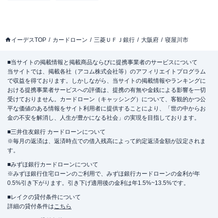
イーデスTOP
カードローン
三菱ＵＦＪ銀行
大阪府
寝屋川市
■当サイトの掲載情報と掲載商品ならびに提携事業者のサービスについて
当サイトでは、掲載各社（アコム株式会社等）のアフィリエイトプログラム
で収益を得ております。しかしながら、当サイトの掲載情報やランキングに
おける提携事業者サービスへの評価は、提携の有無や金銭による影響を一切
受けておりません。カードローン（キャッシング）について、客観的かつ公
平な価値のある情報をサイト利用者に提供することにより、「世の中からお
金の不安を解消し、人生が豊かになる社会」の実現を目指しております。
■三井住友銀行 カードローンについて
※毎月の返済は、返済時点での借入残高によって約定返済金額が設定されま
す。
■みずほ銀行カードローンについて
※みずほ銀行住宅ローンのご利用で、みずほ銀行カードローンの金利が年
0.5%引き下がります。引き下げ適用後の金利は年1.5%~13.5%です。
■レイクの貸付条件について
詳細の貸付条件は
こちら