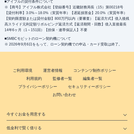
■アイフルの貸付条件について
※【商号】アイフル株式会社【登録番号】近畿財務局長（15）第00218号
【貸付利率】3.0%～18.0%（実質年率）【遅延損害金】20.0%（実質年率）
【契約限度額または貸付金額】800万円以内（要審査）【返済方式】借入後残
高スライド元利定額リボルビング返済方式【返済期間・回数】借入直後最長
14年6ヶ月（1～151回）【担保・連帯保証人】不要
■SMBCモビットのローン契約機について
※ 2026年9月6日をもって、ローン契約機での申込・カード受取は終了。
ご利用環境
運営者情報
コンテンツ制作ポリシー
利用規約
監修者一覧
編集者一覧
プライバシーポリシー
セキュリティーポリシー
お問い合わせ
今すぐお金を用意する
低金利で賢く借りる