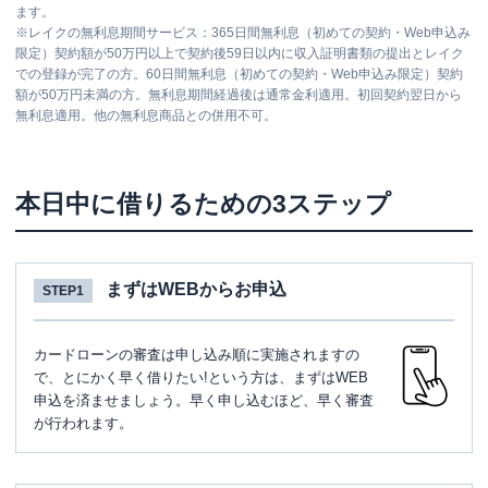
ます。
※
レイクの無利息期間サービス：365日間無利息（初めての契約・Web申込み
限定）契約額が50万円以上で契約後59日以内に収入証明書類の提出とレイク
での登録が完了の方。60日間無利息（初めての契約・Web申込み限定）契約
額が50万円未満の方。無利息期間経過後は通常金利適用。初回契約翌日から
無利息適用。他の無利息商品との併用不可。
本日中に借りるための3ステップ
まずはWEBからお申込
STEP1
カードローンの審査は申し込み順に実施されますの
で、とにかく早く借りたい!という方は、まずはWEB
申込を済ませましょう。早く申し込むほど、早く審査
が行われます。