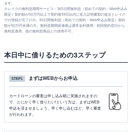
ます。
※
レイクの無利息期間サービス：365日間無利息（初めての契約・Web申込み
限定）契約額が50万円以上で契約後59日以内に収入証明書類の提出とレイク
での登録が完了の方。60日間無利息（初めての契約・Web申込み限定）契約
額が50万円未満の方。無利息期間経過後は通常金利適用。初回契約翌日から
無利息適用。他の無利息商品との併用不可。
本日中に借りるための3ステップ
まずはWEBからお申込
STEP1
カードローンの審査は申し込み順に実施されますの
で、とにかく早く借りたい!という方は、まずはWEB
申込を済ませましょう。早く申し込むほど、早く審査
が行われます。