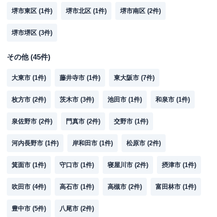
堺市東区
(
1
件)
堺市北区
(
1
件)
堺市南区
(
2
件)
堺市堺区
(
3
件)
その他
(
45
件)
大東市
(
1
件)
藤井寺市
(
1
件)
東大阪市
(
7
件)
枚方市
(
2
件)
茨木市
(
3
件)
池田市
(
1
件)
和泉市
(
1
件)
泉佐野市
(
2
件)
門真市
(
2
件)
交野市
(
1
件)
河内長野市
(
1
件)
岸和田市
(
1
件)
松原市
(
2
件)
箕面市
(
1
件)
守口市
(
1
件)
寝屋川市
(
2
件)
摂津市
(
1
件)
吹田市
(
4
件)
高石市
(
1
件)
高槻市
(
2
件)
富田林市
(
1
件)
豊中市
(
5
件)
八尾市
(
2
件)