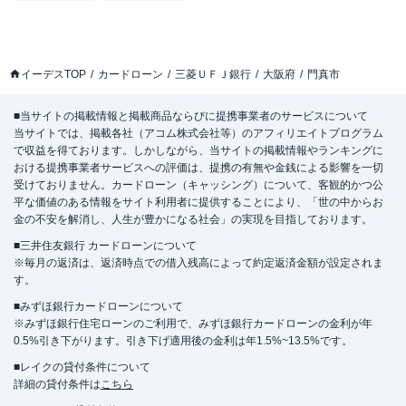
イーデスTOP
カードローン
三菱ＵＦＪ銀行
大阪府
門真市
■当サイトの掲載情報と掲載商品ならびに提携事業者のサービスについて
当サイトでは、掲載各社（アコム株式会社等）のアフィリエイトプログラム
で収益を得ております。しかしながら、当サイトの掲載情報やランキングに
おける提携事業者サービスへの評価は、提携の有無や金銭による影響を一切
受けておりません。カードローン（キャッシング）について、客観的かつ公
平な価値のある情報をサイト利用者に提供することにより、「世の中からお
金の不安を解消し、人生が豊かになる社会」の実現を目指しております。
■三井住友銀行 カードローンについて
※毎月の返済は、返済時点での借入残高によって約定返済金額が設定されま
す。
■みずほ銀行カードローンについて
※みずほ銀行住宅ローンのご利用で、みずほ銀行カードローンの金利が年
0.5%引き下がります。引き下げ適用後の金利は年1.5%~13.5%です。
■レイクの貸付条件について
詳細の貸付条件は
こちら