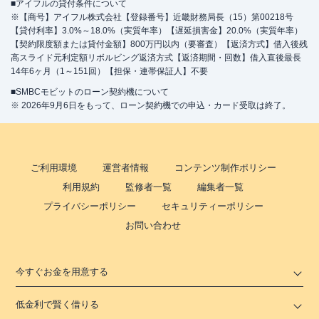
■アイフルの貸付条件について
※【商号】アイフル株式会社【登録番号】近畿財務局長（15）第00218号
【貸付利率】3.0%～18.0%（実質年率）【遅延損害金】20.0%（実質年率）
【契約限度額または貸付金額】800万円以内（要審査）【返済方式】借入後残
高スライド元利定額リボルビング返済方式【返済期間・回数】借入直後最長
14年6ヶ月（1～151回）【担保・連帯保証人】不要
■SMBCモビットのローン契約機について
※ 2026年9月6日をもって、ローン契約機での申込・カード受取は終了。
ご利用環境
運営者情報
コンテンツ制作ポリシー
利用規約
監修者一覧
編集者一覧
プライバシーポリシー
セキュリティーポリシー
お問い合わせ
今すぐお金を用意する
低金利で賢く借りる