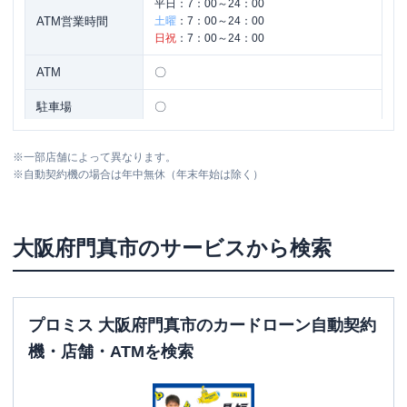
平日：
7：00～24：00
ATM営業時間
土曜
：
7：00～24：00
日祝
：
7：00～24：00
ATM
〇
駐車場
〇
住所
大阪府門真市末広町７－８
※
一部店舗によって異なります。
※
自動契約機の場合は年中無休（年末年始は除く）
名称
三菱ＵＦＪ銀行
大和田支店
平日：
9：00～15：00
大阪府
門真市
のサービスから検索
営業時間
土曜
：
-
日祝
：
-
平日：
4：00～24：00
ATM営業時間
土曜
：
4：00～24：00
プロミス 大阪府門真市のカードローン自動契約
日祝
：
4：00～24：00
機・店舗・ATMを検索
ATM
〇
駐車場
〇