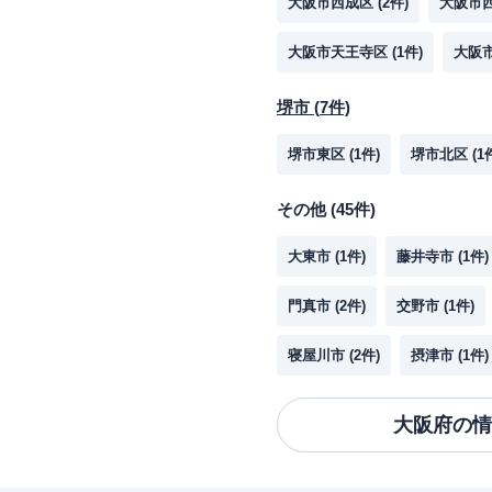
大阪市西成区
(
2
件)
大阪市
大阪市天王寺区
(
1
件)
大阪
堺市
(
7
件)
堺市東区
(
1
件)
堺市北区
(
1
その他
(
45
件)
大東市
(
1
件)
藤井寺市
(
1
件)
門真市
(
2
件)
交野市
(
1
件)
寝屋川市
(
2
件)
摂津市
(
1
件)
大阪府
の情