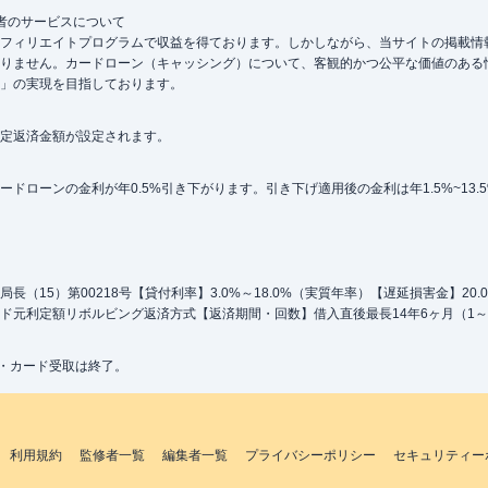
者のサービスについて
フィリエイトプログラムで収益を得ております。しかしながら、当サイトの掲載情
りません。カードローン（キャッシング）について、客観的かつ公平な価値のある
」の実現を目指しております。
定返済金額が設定されます。
ローンの金利が年0.5%引き下がります。引き下げ適用後の金利は年1.5%~13.
（15）第00218号【貸付利率】3.0%～18.0%（実質年率）【遅延損害金】20
ド元利定額リボルビング返済方式【返済期間・回数】借入直後最長14年6ヶ月（1～
込・カード受取は終了。
利用規約
監修者一覧
編集者一覧
プライバシーポリシー
セキュリティー