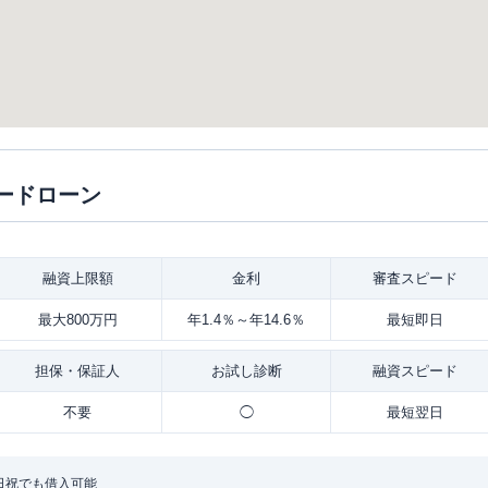
ードローン
融資
上限額
金利
審査
スピード
最大800万円
年1.4％～年14.6％
最短即日
担保・
保証人
お試し
診断
融資
スピード
不要
◯
最短翌日
日祝でも借入可能