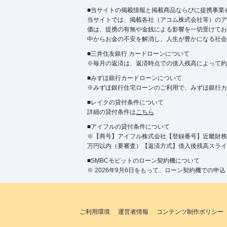
■当サイトの掲載情報と掲載商品ならびに提携事業
当サイトでは、掲載各社（アコム株式会社等）のア
価は、提携の有無や金銭による影響を一切受けてお
中からお金の不安を解消し、人生が豊かになる社会
■三井住友銀行 カードローンについて
※毎月の返済は、返済時点での借入残高によって約
■みずほ銀行カードローンについて
※みずほ銀行住宅ローンのご利用で、みずほ銀行カード
■レイクの貸付条件について
詳細の貸付条件は
こちら
■アイフルの貸付条件について
※【商号】アイフル株式会社【登録番号】近畿財務局長
万円以内（要審査）【返済方式】借入後残高スライ
■SMBCモビットのローン契約機について
※ 2026年9月6日をもって、ローン契約機での申
ご利用環境
運営者情報
コンテンツ制作ポリシー