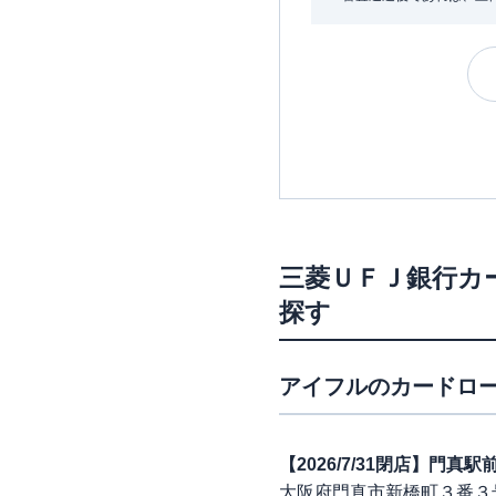
三菱ＵＦＪ銀行カ
探す
アイフル
のカードロー
【2026/7/31閉店】門真
大阪府門真市新橋町３番３