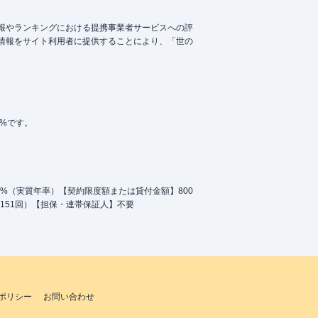
報やランキングにおける提携事業者サービスへの評
情報をサイト利用者に提供することにより、「世の
5%です。
.0%（実質年率）【契約限度額または貸付金額】800
151回）【担保・連帯保証人】不要
ポリシー
お問い合わせ