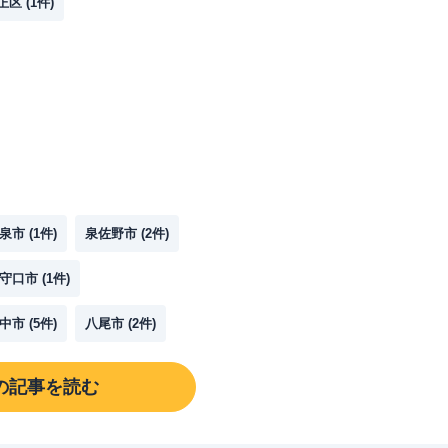
正区
(
1
件)
泉市
(
1
件)
泉佐野市
(
2
件)
守口市
(
1
件)
中市
(
5
件)
八尾市
(
2
件)
の記事を読む