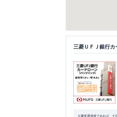
三菱ＵＦＪ銀行カ
※審査通過後であれば、土