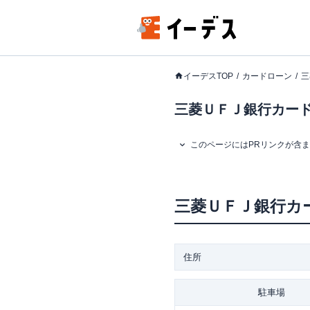
イーデスTOP
カードローン
三
三菱ＵＦＪ銀行カード
このページにはPRリンクが含
三菱ＵＦＪ銀行カ
住所
駐車場