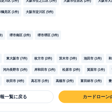
西淀川区
(
1
件)
大阪市住之江区
(
1
件)
大阪市住吉区
(
2
件)
大阪市大
市鶴見区
(
1
件)
大阪市淀川区
(
5
件)
件)
堺市南区
(
2
件)
堺市堺区
(
3
件)
東大阪市
(
7
件)
枚方市
(
2
件)
茨木市
(
3
件)
池田市
(
1
件)
和
河内長野市
(
1
件)
岸和田市
(
1
件)
松原市
(
2
件)
箕面市
(
1
件)
吹田市
(
4
件)
高石市
(
1
件)
高槻市
(
2
件)
富田林市
(
1
件)
豊
報一覧に戻る
カードローン