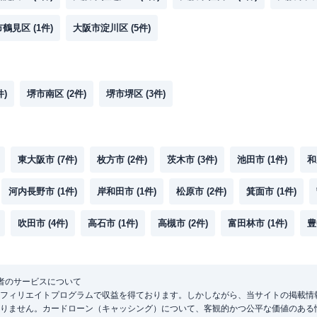
市鶴見区
(
1
件)
大阪市淀川区
(
5
件)
件)
堺市南区
(
2
件)
堺市堺区
(
3
件)
東大阪市
(
7
件)
枚方市
(
2
件)
茨木市
(
3
件)
池田市
(
1
件)
和
河内長野市
(
1
件)
岸和田市
(
1
件)
松原市
(
2
件)
箕面市
(
1
件)
吹田市
(
4
件)
高石市
(
1
件)
高槻市
(
2
件)
富田林市
(
1
件)
豊
者のサービスについて
フィリエイトプログラムで収益を得ております。しかしながら、当サイトの掲載情
りません。カードローン（キャッシング）について、客観的かつ公平な価値のある