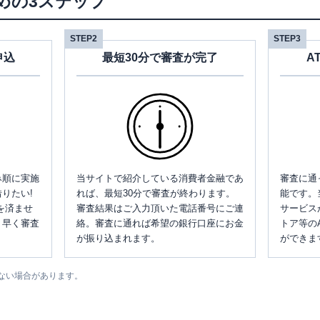
めの3ステップ
STEP2
STEP3
申込
最短30分で審査が完了
A
み順に実施
当サイトで紹介している消費者金融であ
審査に通
りたい!
れば、最短30分で審査が終わります。
能です。
を済ませ
審査結果はご入力頂いた電話番号にご連
サービス
、早く審査
絡。審査に通れば希望の銀行口座にお金
トア等の
が振り込まれます。
ができま
ない場合があります。