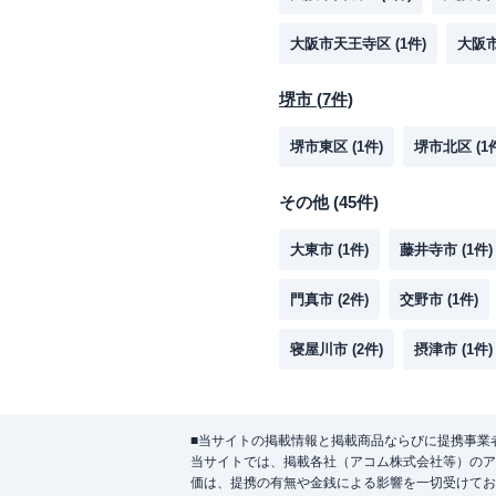
大阪市天王寺区
(
1
件)
大阪
堺市
(
7
件)
堺市東区
(
1
件)
堺市北区
(
1
その他
(
45
件)
大東市
(
1
件)
藤井寺市
(
1
件)
門真市
(
2
件)
交野市
(
1
件)
寝屋川市
(
2
件)
摂津市
(
1
件)
■当サイトの掲載情報と掲載商品ならびに提携事業
当サイトでは、掲載各社（アコム株式会社等）のア
価は、提携の有無や金銭による影響を一切受けてお