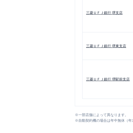
三菱ＵＦＪ銀行
堺支店
三菱ＵＦＪ銀行
堺東支店
三菱ＵＦＪ銀行
堺駅前支店
※
一部店舗によって異なります。
※
自動契約機の場合は年中無休（年