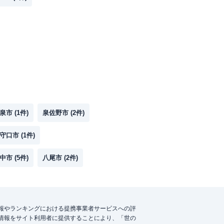
泉市
(
1
件)
泉佐野市
(
2
件)
守口市
(
1
件)
中市
(
5
件)
八尾市
(
2
件)
報やランキングにおける提携事業者サービスへの評
情報をサイト利用者に提供することにより、「世の