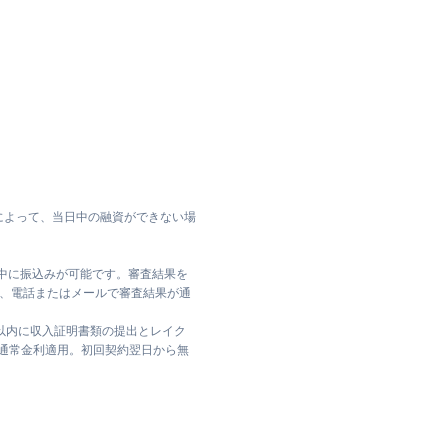
によって、当日中の融資ができない場
日中に振込みが可能です。審査結果を
ては、電話またはメールで審査結果が通
日以内に収入証明書類の提出とレイク
は通常金利適用。初回契約翌日から無