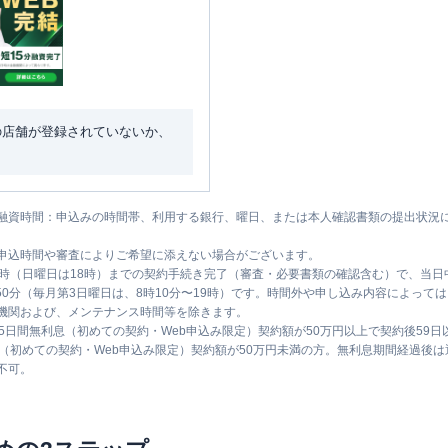
の店舗が登録されていないか、
融資時間：申込みの時間帯、利用する銀行、曜日、または本人確認書類の提出状況
申込時間や審査によりご希望に添えない場合がございます。
1時（日曜日は18時）までの契約手続き完了（審査・必要書類の確認含む）で、当
時50分（毎月第3日曜日は、8時10分〜19時）です。時間外や申し込み内容によっ
機関および、メンテナンス時間等を除きます。
5日間無利息（初めての契約・Web申込み限定）契約額が50万円以上で契約後59
息（初めての契約・Web申込み限定）契約額が50万円未満の方。無利息期間経過後
不可。