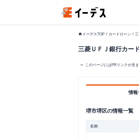
イーデスTOP
カードローン
三
三菱ＵＦＪ銀行カードロ
このページにはPRリンクが含
情報
堺市堺区
の情報一覧
名称