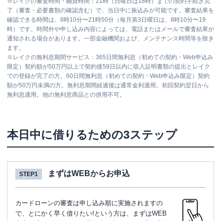
※
レイクの審査時間・融資時間：21時（日曜日は18時）までの契約手続き完
了（審査・必要書類の確認含む）で、当日中に振込みが可能です。審査結果を
確認できる時間は、8時10分〜21時50分（毎月第3日曜日は、8時10分〜19
時）です。時間外や申し込み内容によっては、電話またはメールで審査結果が
通知される場合があります。一部金融機関および、メンテナンス時間等を除き
ます。
※
レイクの無利息期間サービス：365日間無利息（初めての契約・Web申込み
限定）契約額が50万円以上で契約後59日以内に収入証明書類の提出とレイク
での登録が完了の方。60日間無利息（初めての契約・Web申込み限定）契約
額が50万円未満の方。無利息期間経過後は通常金利適用。初回契約翌日から
無利息適用。他の無利息商品との併用不可。
本日中に借りるための3ステップ
まずはWEBからお申込
STEP1
カードローンの審査は申し込み順に実施されますの
で、とにかく早く借りたい!という方は、まずはWEB