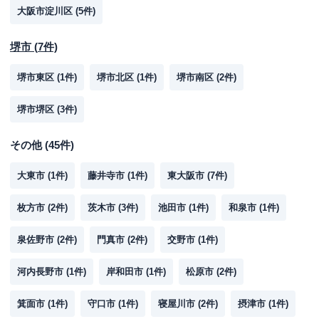
大阪市淀川区
(
5
件)
堺市
(
7
件)
堺市東区
(
1
件)
堺市北区
(
1
件)
堺市南区
(
2
件)
堺市堺区
(
3
件)
その他
(
45
件)
大東市
(
1
件)
藤井寺市
(
1
件)
東大阪市
(
7
件)
枚方市
(
2
件)
茨木市
(
3
件)
池田市
(
1
件)
和泉市
(
1
件)
泉佐野市
(
2
件)
門真市
(
2
件)
交野市
(
1
件)
河内長野市
(
1
件)
岸和田市
(
1
件)
松原市
(
2
件)
箕面市
(
1
件)
守口市
(
1
件)
寝屋川市
(
2
件)
摂津市
(
1
件)