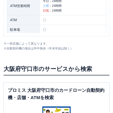
平日：
24時間
ATM営業時間
土曜
：
24時間
日祝
：
24時間
ATM
〇
駐車場
〇
住所
大阪府守口市河原町８－３１
※
一部店舗によって異なります。
※
自動契約機の場合は年中無休（年末年始は除く）
大阪府
守口市
のサービスから検索
プロミス 大阪府守口市のカードローン自動契約
機・店舗・ATMを検索