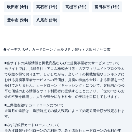
吹田市
(
4
件)
高石市
(
1
件)
高槻市
(
2
件)
富田林市
(
1
件)
豊中市
(
5
件)
八尾市
(
2
件)
イーデスTOP
カードローン
三菱ＵＦＪ銀行
大阪府
守口市
■当サイトの掲載情報と掲載商品ならびに提携事業者のサービスについて
当サイトでは、掲載各社（アコム株式会社等）のアフィリエイトプログラム
で収益を得ております。しかしながら、当サイトの掲載情報やランキングに
おける提携事業者サービスへの評価は、提携の有無や金銭による影響を一切
受けておりません。カードローン（キャッシング）について、客観的かつ公
平な価値のある情報をサイト利用者に提供することにより、「世の中からお
金の不安を解消し、人生が豊かになる社会」の実現を目指しております。
■三井住友銀行 カードローンについて
※毎月の返済は、返済時点での借入残高によって約定返済金額が設定されま
す。
■みずほ銀行カードローンについて
※みずほ銀行住宅ローンのご利用で、みずほ銀行カードローンの金利が年