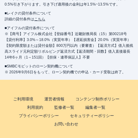
0.5%引き下がります。引き下げ適用後の金利は年1.5%~13.5%です。
■レイクの貸付条件について
詳細の貸付条件は
こちら
■アイフルの貸付条件について
※【商号】アイフル株式会社【登録番号】近畿財務局長（15）第00218号
【貸付利率】3.0%～18.0%（実質年率）【遅延損害金】20.0%（実質年率）
【契約限度額または貸付金額】800万円以内（要審査）【返済方式】借入後残
高スライド元利定額リボルビング返済方式【返済期間・回数】借入直後最長
14年6ヶ月（1～151回）【担保・連帯保証人】不要
■SMBCモビットのローン契約機について
※ 2026年9月6日をもって、ローン契約機での申込・カード受取は終了。
ご利用環境
運営者情報
コンテンツ制作ポリシー
利用規約
監修者一覧
編集者一覧
プライバシーポリシー
セキュリティーポリシー
お問い合わせ