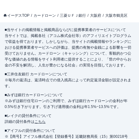
イーデスTOP
カードローン
三菱ＵＦＪ銀行
大阪府
大阪市鶴見区
■当サイトの掲載情報と掲載商品ならびに提携事業者のサービスについて
当サイトでは、掲載各社（アコム株式会社等）のアフィリエイトプログラム
で収益を得ております。しかしながら、当サイトの掲載情報やランキングに
おける提携事業者サービスへの評価は、提携の有無や金銭による影響を一切
受けておりません。カードローン（キャッシング）について、客観的かつ公
平な価値のある情報をサイト利用者に提供することにより、「世の中からお
金の不安を解消し、人生が豊かになる社会」の実現を目指しております。
■三井住友銀行 カードローンについて
※毎月の返済は、返済時点での借入残高によって約定返済金額が設定されま
す。
■みずほ銀行カードローンについて
※みずほ銀行住宅ローンのご利用で、みずほ銀行カードローンの金利が年
0.5%引き下がります。引き下げ適用後の金利は年1.5%~13.5%です。
■レイクの貸付条件について
詳細の貸付条件は
こちら
■アイフルの貸付条件について
※【商号】アイフル株式会社【登録番号】近畿財務局長（15）第00218号