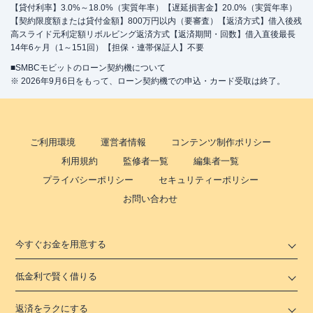
【貸付利率】3.0%～18.0%（実質年率）【遅延損害金】20.0%（実質年率）
【契約限度額または貸付金額】800万円以内（要審査）【返済方式】借入後残
高スライド元利定額リボルビング返済方式【返済期間・回数】借入直後最長
14年6ヶ月（1～151回）【担保・連帯保証人】不要
■SMBCモビットのローン契約機について
※ 2026年9月6日をもって、ローン契約機での申込・カード受取は終了。
ご利用環境
運営者情報
コンテンツ制作ポリシー
利用規約
監修者一覧
編集者一覧
プライバシーポリシー
セキュリティーポリシー
お問い合わせ
今すぐお金を用意する
低金利で賢く借りる
返済をラクにする