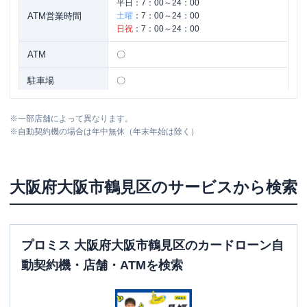
平日：
7：00～24：00
ATM営業時間
土曜
：
7：00～24：00
日祝
：
7：00～24：00
ATM
〇
駐車場
〇
大阪府大阪市鶴見区放出東３－２１－４
住所
※
一部店舗によって異なります。
０－１０５
※
自動契約機の場合は年中無休（年末年始は除く）
大阪府
大阪市鶴見区
のサービスから検索
プロミス 大阪府大阪市鶴見区のカードローン自
動契約機・店舗・ATMを検索