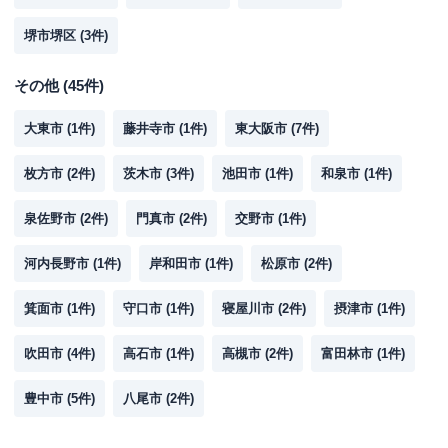
堺市堺区
(
3
件)
その他
(
45
件)
大東市
(
1
件)
藤井寺市
(
1
件)
東大阪市
(
7
件)
枚方市
(
2
件)
茨木市
(
3
件)
池田市
(
1
件)
和泉市
(
1
件)
泉佐野市
(
2
件)
門真市
(
2
件)
交野市
(
1
件)
河内長野市
(
1
件)
岸和田市
(
1
件)
松原市
(
2
件)
箕面市
(
1
件)
守口市
(
1
件)
寝屋川市
(
2
件)
摂津市
(
1
件)
吹田市
(
4
件)
高石市
(
1
件)
高槻市
(
2
件)
富田林市
(
1
件)
豊中市
(
5
件)
八尾市
(
2
件)