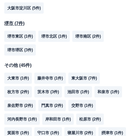
大阪市淀川区
(
5
件)
堺市
(
7
件)
堺市東区
(
1
件)
堺市北区
(
1
件)
堺市南区
(
2
件)
堺市堺区
(
3
件)
その他
(
45
件)
大東市
(
1
件)
藤井寺市
(
1
件)
東大阪市
(
7
件)
枚方市
(
2
件)
茨木市
(
3
件)
池田市
(
1
件)
和泉市
(
1
件)
泉佐野市
(
2
件)
門真市
(
2
件)
交野市
(
1
件)
河内長野市
(
1
件)
岸和田市
(
1
件)
松原市
(
2
件)
箕面市
(
1
件)
守口市
(
1
件)
寝屋川市
(
2
件)
摂津市
(
1
件)