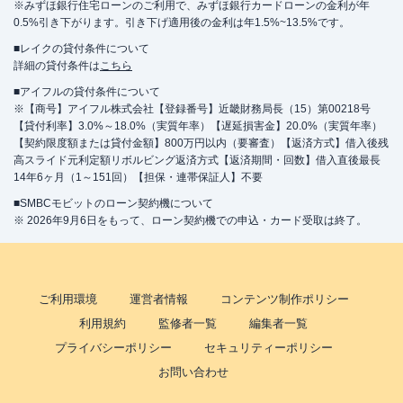
※みずほ銀行住宅ローンのご利用で、みずほ銀行カードローンの金利が年
0.5%引き下がります。引き下げ適用後の金利は年1.5%~13.5%です。
■レイクの貸付条件について
詳細の貸付条件は
こちら
■アイフルの貸付条件について
※【商号】アイフル株式会社【登録番号】近畿財務局長（15）第00218号
【貸付利率】3.0%～18.0%（実質年率）【遅延損害金】20.0%（実質年率）
【契約限度額または貸付金額】800万円以内（要審査）【返済方式】借入後残
高スライド元利定額リボルビング返済方式【返済期間・回数】借入直後最長
14年6ヶ月（1～151回）【担保・連帯保証人】不要
■SMBCモビットのローン契約機について
※ 2026年9月6日をもって、ローン契約機での申込・カード受取は終了。
ご利用環境
運営者情報
コンテンツ制作ポリシー
利用規約
監修者一覧
編集者一覧
プライバシーポリシー
セキュリティーポリシー
お問い合わせ