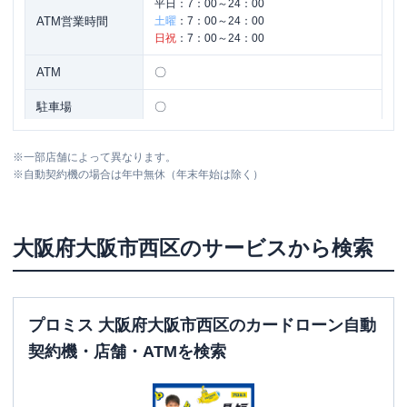
平日：
7：00～24：00
ATM営業時間
土曜
：
7：00～24：00
日祝
：
7：00～24：00
ATM
〇
駐車場
〇
住所
大阪府大阪市西区九条２－４－３
※
一部店舗によって異なります。
※
自動契約機の場合は年中無休（年末年始は除く）
名称
三菱ＵＦＪ銀行
大阪西支店
平日：
9：00～15：00
大阪府
大阪市西区
のサービスから検索
営業時間
土曜
：
-
日祝
：
-
平日：
9：00～15：00
ATM営業時間
土曜
：
-
プロミス 大阪府大阪市西区のカードローン自動
日祝
：
-
契約機・店舗・ATMを検索
ATM
〇
駐車場
〇