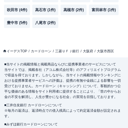
吹田市
(
4
件)
高石市
(
1
件)
高槻市
(
2
件)
富田林市
(
1
件)
豊中市
(
5
件)
八尾市
(
2
件)
イーデスTOP
カードローン
三菱ＵＦＪ銀行
大阪府
大阪市西区
■当サイトの掲載情報と掲載商品ならびに提携事業者のサービスについて
当サイトでは、掲載各社（アコム株式会社等）のアフィリエイトプログラム
で収益を得ております。しかしながら、当サイトの掲載情報やランキングに
おける提携事業者サービスへの評価は、提携の有無や金銭による影響を一切
受けておりません。カードローン（キャッシング）について、客観的かつ公
平な価値のある情報をサイト利用者に提供することにより、「世の中からお
金の不安を解消し、人生が豊かになる社会」の実現を目指しております。
■三井住友銀行 カードローンについて
※毎月の返済は、返済時点での借入残高によって約定返済金額が設定されま
す。
■みずほ銀行カードローンについて