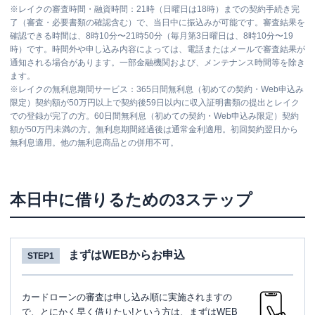
※
レイクの審査時間・融資時間：21時（日曜日は18時）までの契約手続き完
了（審査・必要書類の確認含む）で、当日中に振込みが可能です。審査結果を
確認できる時間は、8時10分〜21時50分（毎月第3日曜日は、8時10分〜19
時）です。時間外や申し込み内容によっては、電話またはメールで審査結果が
通知される場合があります。一部金融機関および、メンテナンス時間等を除き
ます。
※
レイクの無利息期間サービス：365日間無利息（初めての契約・Web申込み
限定）契約額が50万円以上で契約後59日以内に収入証明書類の提出とレイク
での登録が完了の方。60日間無利息（初めての契約・Web申込み限定）契約
額が50万円未満の方。無利息期間経過後は通常金利適用。初回契約翌日から
無利息適用。他の無利息商品との併用不可。
本日中に借りるための3ステップ
まずはWEBからお申込
STEP1
カードローンの審査は申し込み順に実施されますの
で、とにかく早く借りたい!という方は、まずはWEB