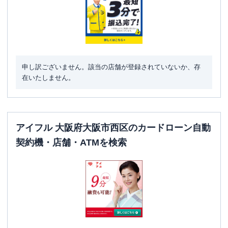
住所
大阪府大阪市西区西本町２－３－１０
名称
三菱ＵＦＪ銀行
信濃橋支店
平日：
9：00～15：00
申し訳ございません。該当の店舗が登録されていないか、存
営業時間
土曜
：
-
在いたしません。
日祝
：
-
平日：
9：00～15：00
ATM営業時間
土曜
：
-
日祝
：
-
アイフル 大阪府大阪市西区のカードローン自動
ATM
〇
契約機・店舗・ATMを検索
駐車場
〇
住所
大阪府大阪市西区西本町２－３－１０