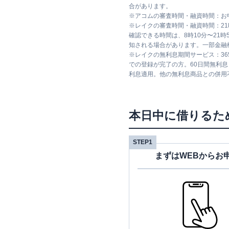
合があります。
※
アコムの審査時間・融資時間：お
※
レイクの審査時間・融資時間：2
確認できる時間は、8時10分〜21
知される場合があります。一部金融
※
レイクの無利息期間サービス：36
での登録が完了の方。60日間無利
利息適用。他の無利息商品との併用
本日中に借りるた
STEP1
まずはWEBからお