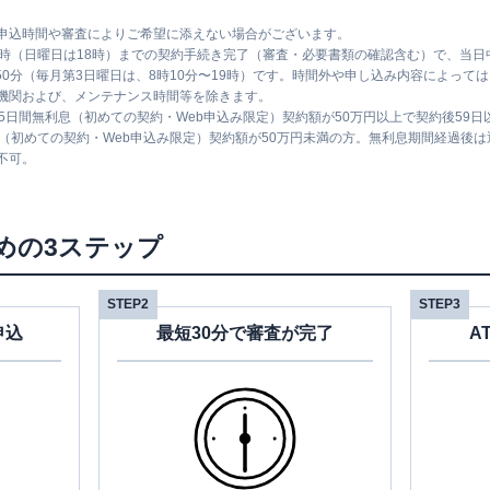
申込時間や審査によりご希望に添えない場合がございます。
1時（日曜日は18時）までの契約手続き完了（審査・必要書類の確認含む）で、当
時50分（毎月第3日曜日は、8時10分〜19時）です。時間外や申し込み内容によっ
機関および、メンテナンス時間等を除きます。
5日間無利息（初めての契約・Web申込み限定）契約額が50万円以上で契約後59
息（初めての契約・Web申込み限定）契約額が50万円未満の方。無利息期間経過後
不可。
めの3ステップ
STEP2
STEP3
申込
最短30分で審査が完了
A