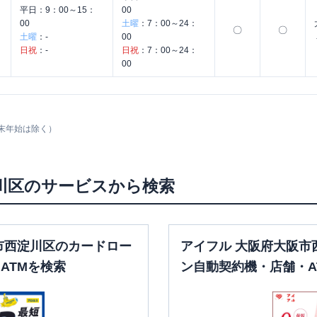
平日：
9：00～15：
00
00
土曜
：
7：00～24：
〇
〇
土曜
：
-
00
日祝
：
-
日祝
：
7：00～24：
00
末年始は除く）
川区
のサービスから検索
市西淀川区のカードロー
アイフル 大阪府大阪市
ATMを検索
ン自動契約機・店舗・A