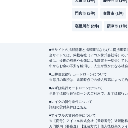
大東市
(
1
件)
藤井寺市
(
1
件)
門真市
(
2
件)
交野市
(
1
件)
寝屋川市
(
2
件)
摂津市
(
1
件)
■当サイトの掲載情報と掲載商品ならびに提携事業
当サイトでは、掲載各社（アコム株式会社等）のア
価は、提携の有無や金銭による影響を一切受けてお
中からお金の不安を解消し、人生が豊かになる社会
■三井住友銀行 カードローンについて
※毎月の返済は、返済時点での借入残高によって約
■みずほ銀行カードローンについて
※みずほ銀行住宅ローンのご利用で、みずほ銀行カード
■レイクの貸付条件について
詳細の貸付条件は
こちら
■アイフルの貸付条件について
※【商号】アイフル株式会社【登録番号】近畿財務局長
万円以内（要審査）【返済方式】借入後残高スライ