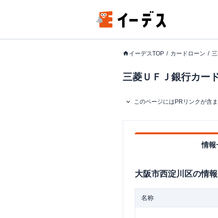
イーデスTOP
カードローン
三
三菱ＵＦＪ銀行カードロ
このページにはPRリンクが含
情報
大阪市西淀川区
の情報
名称