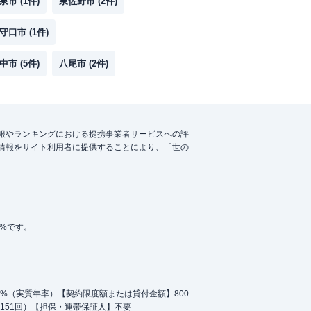
泉市
(
1
件)
泉佐野市
(
2
件)
守口市
(
1
件)
中市
(
5
件)
八尾市
(
2
件)
報やランキングにおける提携事業者サービスへの評
情報をサイト利用者に提供することにより、「世の
5%です。
.0%（実質年率）【契約限度額または貸付金額】800
151回）【担保・連帯保証人】不要