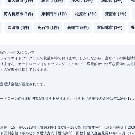
東大阪市
(
7
件)
枚方市
(
2
件)
茨木市
(
3
件)
池田市
(
1
件)
和
河内長野市
(
1
件)
岸和田市
(
1
件)
松原市
(
2
件)
箕面市
(
1
件)
吹田市
(
4
件)
高石市
(
1
件)
高槻市
(
2
件)
富田林市
(
1
件)
豊
者のサービスについて
フィリエイトプログラムで収益を得ております。しかしながら、当サイトの掲載情
りません。カードローン（キャッシング）について、客観的かつ公平な価値のある
」の実現を目指しております。
定返済金額が設定されます。
ローンの金利が年0.5%引き下がります。引き下げ適用後の金利は年1.5%~13.
（15）第00218号【貸付利率】3.0%～18.0%（実質年率）【遅延損害金】20
ド元利定額リボルビング返済方式【返済期間・回数】借入直後最長14年6ヶ月（1～