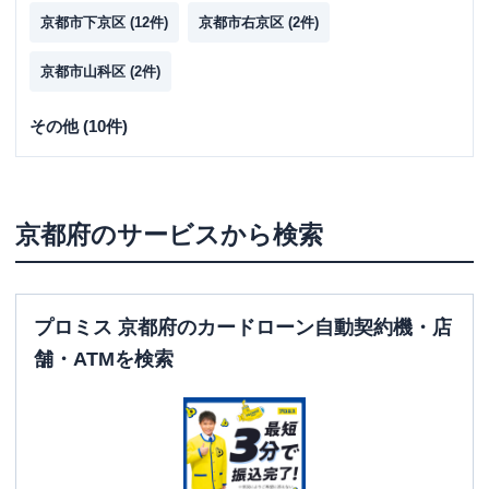
京都市下京区
(
12
件)
京都市右京区
(
2
件)
京都市山科区
(
2
件)
その他
(
10
件)
福知山市
(
1
件)
久世郡久御山町
(
1
件)
京田辺市
(
1
件)
舞鶴市
(
1
件)
向日市
(
1
件)
長岡京市
(
1
件)
京都府
のサービスから検索
宇治市
(
1
件)
八幡市
(
3
件)
プロミス 京都府のカードローン自動契約機・店
舗・ATMを検索