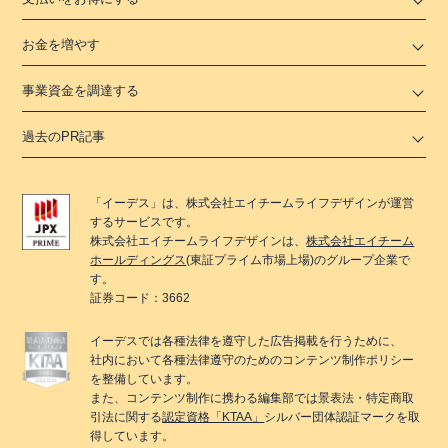
お金を増やす
事業資金を調達する
過去のPR記事
「
イーデス
」は、
株式会社エイチームライフデザイン
が運営
するサービスです。
株式会社エイチームライフデザイン
は、
株式会社エイチーム
ホールディングス
(東証プライム市場上場)のグループ企業で
す。
証券コード：3662
イーデス
では各種法律を遵守した広告掲載を行うために、
社内において各種法律遵守のためのコンテンツ制作ポリシー
を整備しています。
また、コンテンツ制作に携わる編集部では景表法・特定商取
引法に関する
認定資格「KTAA」
シルバー団体認証マークを取
得しています。