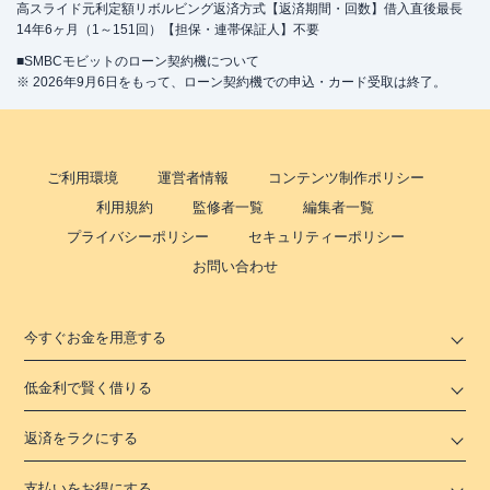
高スライド元利定額リボルビング返済方式【返済期間・回数】借入直後最長
14年6ヶ月（1～151回）【担保・連帯保証人】不要
■SMBCモビットのローン契約機について
※ 2026年9月6日をもって、ローン契約機での申込・カード受取は終了。
ご利用環境
運営者情報
コンテンツ制作ポリシー
利用規約
監修者一覧
編集者一覧
プライバシーポリシー
セキュリティーポリシー
お問い合わせ
今すぐお金を用意する
低金利で賢く借りる
返済をラクにする
支払いをお得にする