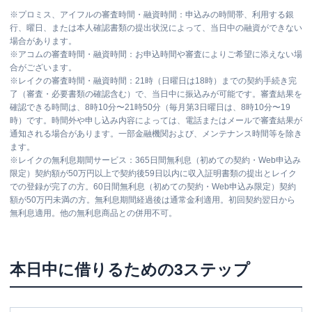
※
プロミス、アイフルの審査時間・融資時間：申込みの時間帯、利用する銀
行、曜日、または本人確認書類の提出状況によって、当日中の融資ができない
場合があります。
※
アコムの審査時間・融資時間：お申込時間や審査によりご希望に添えない場
合がございます。
※
レイクの審査時間・融資時間：21時（日曜日は18時）までの契約手続き完
了（審査・必要書類の確認含む）で、当日中に振込みが可能です。審査結果を
確認できる時間は、8時10分〜21時50分（毎月第3日曜日は、8時10分〜19
時）です。時間外や申し込み内容によっては、電話またはメールで審査結果が
通知される場合があります。一部金融機関および、メンテナンス時間等を除き
ます。
※
レイクの無利息期間サービス：365日間無利息（初めての契約・Web申込み
限定）契約額が50万円以上で契約後59日以内に収入証明書類の提出とレイク
での登録が完了の方。60日間無利息（初めての契約・Web申込み限定）契約
額が50万円未満の方。無利息期間経過後は通常金利適用。初回契約翌日から
無利息適用。他の無利息商品との併用不可。
本日中に借りるための3ステップ