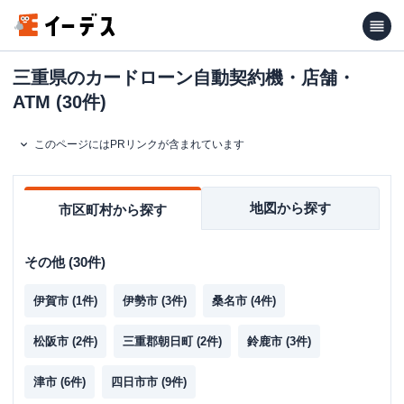
三重県のカードローン自動契約機・店舗・
ATM (30件)
このページにはPRリンクが含まれています
地図から探す
市区町村から探す
その他
(
30
件)
伊賀市
(
1
件)
伊勢市
(
3
件)
桑名市
(
4
件)
松阪市
(
2
件)
三重郡朝日町
(
2
件)
鈴鹿市
(
3
件)
津市
(
6
件)
四日市市
(
9
件)