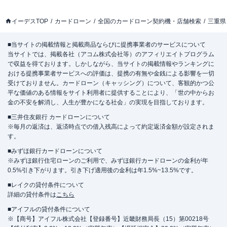
イーデスTOP
カードローン
全国のカードローン契約機・店舗検索
三重県
■当サイトの掲載情報と掲載商品ならびに提携事業者のサービスについて
当サイトでは、掲載各社（アコム株式会社等）のアフィリエイトプログラム
で収益を得ております。しかしながら、当サイトの掲載情報やランキングに
おける提携事業者サービスへの評価は、提携の有無や金銭による影響を一切
受けておりません。カードローン（キャッシング）について、客観的かつ公
平な価値のある情報をサイト利用者に提供することにより、「世の中からお
金の不安を解消し、人生が豊かになる社会」の実現を目指しております。
■三井住友銀行 カードローンについて
※毎月の返済は、返済時点での借入残高によって約定返済金額が設定されま
す。
■みずほ銀行カードローンについて
※みずほ銀行住宅ローンのご利用で、みずほ銀行カードローンの金利が年
0.5%引き下がります。引き下げ適用後の金利は年1.5%~13.5%です。
■レイクの貸付条件について
詳細の貸付条件は
こちら
■アイフルの貸付条件について
※【商号】アイフル株式会社【登録番号】近畿財務局長（15）第00218号