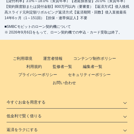
【貸付利率】3.0%～18.0%（実質年率）【遅延損害金】20.0%（実質年率）
【契約限度額または貸付金額】800万円以内（要審査）【返済方式】借入後残
高スライド元利定額リボルビング返済方式【返済期間・回数】借入直後最長
14年6ヶ月（1～151回）【担保・連帯保証人】不要
■SMBCモビットのローン契約機について
※ 2026年9月6日をもって、ローン契約機での申込・カード受取は終了。
ご利用環境
運営者情報
コンテンツ制作ポリシー
利用規約
監修者一覧
編集者一覧
プライバシーポリシー
セキュリティーポリシー
お問い合わせ
今すぐお金を用意する
低金利で賢く借りる
返済をラクにする