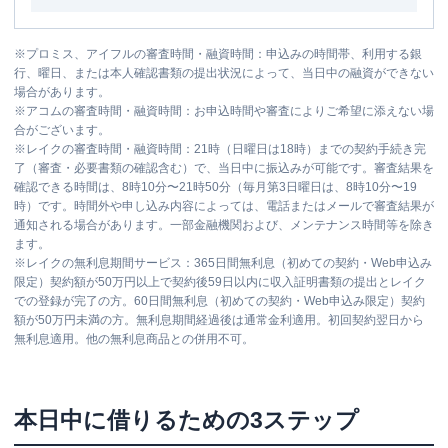
※
プロミス、アイフルの審査時間・融資時間：申込みの時間帯、利用する銀
行、曜日、または本人確認書類の提出状況によって、当日中の融資ができない
場合があります。
※
アコムの審査時間・融資時間：お申込時間や審査によりご希望に添えない場
合がございます。
※
レイクの審査時間・融資時間：21時（日曜日は18時）までの契約手続き完
了（審査・必要書類の確認含む）で、当日中に振込みが可能です。審査結果を
確認できる時間は、8時10分〜21時50分（毎月第3日曜日は、8時10分〜19
時）です。時間外や申し込み内容によっては、電話またはメールで審査結果が
通知される場合があります。一部金融機関および、メンテナンス時間等を除き
ます。
※
レイクの無利息期間サービス：365日間無利息（初めての契約・Web申込み
限定）契約額が50万円以上で契約後59日以内に収入証明書類の提出とレイク
での登録が完了の方。60日間無利息（初めての契約・Web申込み限定）契約
額が50万円未満の方。無利息期間経過後は通常金利適用。初回契約翌日から
無利息適用。他の無利息商品との併用不可。
本日中に借りるための3ステップ