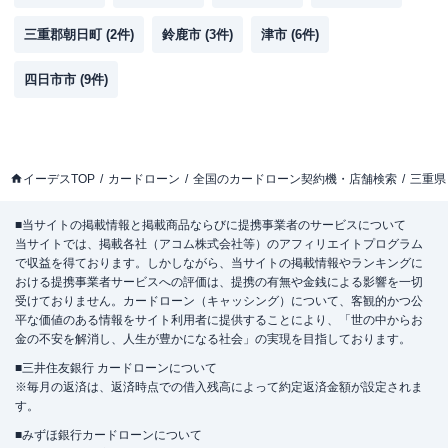
三重郡朝日町
(
2
件)
鈴鹿市
(
3
件)
津市
(
6
件)
四日市市
(
9
件)
イーデスTOP
カードローン
全国のカードローン契約機・店舗検索
三重県
■当サイトの掲載情報と掲載商品ならびに提携事業者のサービスについて
当サイトでは、掲載各社（アコム株式会社等）のアフィリエイトプログラム
で収益を得ております。しかしながら、当サイトの掲載情報やランキングに
おける提携事業者サービスへの評価は、提携の有無や金銭による影響を一切
受けておりません。カードローン（キャッシング）について、客観的かつ公
平な価値のある情報をサイト利用者に提供することにより、「世の中からお
金の不安を解消し、人生が豊かになる社会」の実現を目指しております。
■三井住友銀行 カードローンについて
※毎月の返済は、返済時点での借入残高によって約定返済金額が設定されま
す。
■みずほ銀行カードローンについて