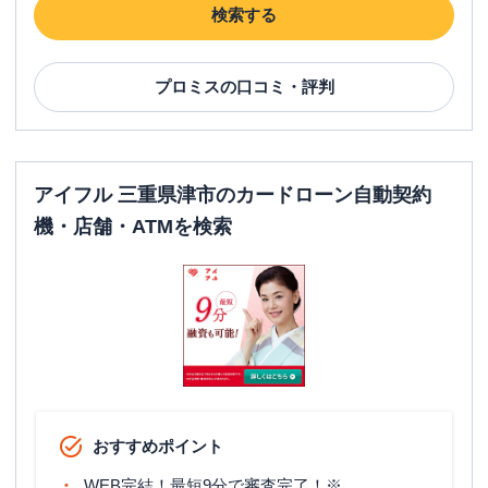
自動契約コーナー
検索する
平日：
09:00-21:00
営業時間
土曜
：
09:00-21:00
日祝
：
09:00-21:00
プロミス
の口コミ・評判
平日：
07:00-24:00
ATM営業時間
土曜
：
07:00-24:00
日祝
：
07:00-24:00
アイフル 三重県津市のカードローン自動契約
ATM
〇
機・店舗・ATMを検索
駐車場
〇
三重県津市高茶屋小森町字丸田３９３－
住所
４
名称
みずほ銀行
津支店
平日：
9：00～15：00
営業時間
土曜
：
-
おすすめポイント
日祝
：
-
WEB完結！最短9分で審査完了！※