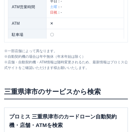
平日：
-
ATM営業時間
土曜
：
-
日祝
：
-
ATM
✕
駐車場
〇
住所
三重県津市高茶屋小森町丸田393番地4
※
一部店舗によって異なります。
※
自動契約機の場合は年中無休（年末年始は除く）
※
店舗・自動契約機・ATM情報は随時変更されるため、最新情報はプロミス公
名称
アコム
２３号津高茶屋むじんくんコーナー
式サイトをご確認いただけます様お願いいたします。
平日：
09:00-21:00
営業時間
土曜
：
09:00-21:00
日祝
：
09:00-21:00
三重県
津市
のサービスから検索
平日：
24時間
ATM営業時間
土曜
：
24時間
日祝
：
24時間
プロミス 三重県津市のカードローン自動契約
ATM
〇
機・店舗・ATMを検索
駐車場
〇