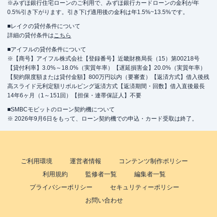
※みずほ銀行住宅ローンのご利用で、みずほ銀行カードローンの金利が年
0.5%引き下がります。引き下げ適用後の金利は年1.5%~13.5%です。
■レイクの貸付条件について
詳細の貸付条件は
こちら
■アイフルの貸付条件について
※【商号】アイフル株式会社【登録番号】近畿財務局長（15）第00218号
【貸付利率】3.0%～18.0%（実質年率）【遅延損害金】20.0%（実質年率）
【契約限度額または貸付金額】800万円以内（要審査）【返済方式】借入後残
高スライド元利定額リボルビング返済方式【返済期間・回数】借入直後最長
14年6ヶ月（1～151回）【担保・連帯保証人】不要
■SMBCモビットのローン契約機について
※ 2026年9月6日をもって、ローン契約機での申込・カード受取は終了。
ご利用環境
運営者情報
コンテンツ制作ポリシー
利用規約
監修者一覧
編集者一覧
プライバシーポリシー
セキュリティーポリシー
お問い合わせ