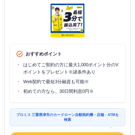
住所
三重県津市高茶屋小森町３９３-４
アイフル
【2026/5/15閉店】２３号津高茶屋
名称
店 無人契約コーナー
平日：
09:00-21:00
営業時間
土曜
：
09:00-21:00
おすすめポイント
日祝
：
09:00-21:00
はじめてご契約の方に最大1,000ポイント分のV
平日：
-
ポイントをプレゼント※諸条件あり
ATM営業時間
土曜
：
-
日祝
：
-
Web契約で最短3分融資も可能※
ATM
✕
初めての方なら、30日間利息0円※
駐車場
〇
住所
三重県津市高茶屋小森町３９３－４
プロミス 三重県津市のカードローン自動契約機・店舗・ATMを
検索
プロミス
【2025/12/7閉店】２３号津高茶屋
名称