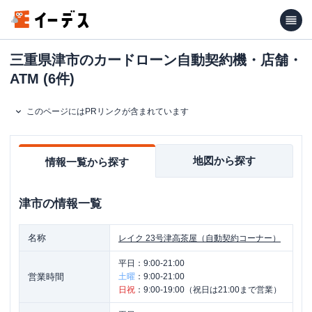
三重県津市のカードローン自動契約機・店舗・
ATM (6件)
このページにはPRリンクが含まれています
地図から探す
情報一覧から探す
津市
の情報一覧
名称
レイク
23号津高茶屋（自動契約コーナー）
平日：
9:00-21:00
営業時間
土曜
：
9:00-21:00
日祝
：
9:00-19:00（祝日は21:00まで営業）