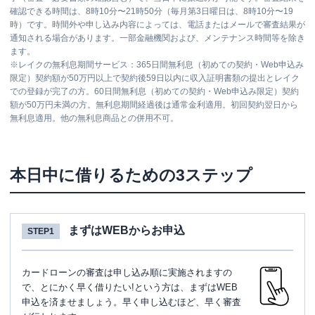
確認できる時間は、8時10分〜21時50分（毎月第3日曜日は、8時10分〜19
時）です。時間外や申し込み内容によっては、電話またはメールで審査結果が
通知される場合があります。一部金融機関および、メンテナンス時間等を除き
ます。
※
レイクの無利息期間サービス：365日間無利息（初めての契約・Web申込み
限定）契約額が50万円以上で契約後59日以内に収入証明書類の提出とレイク
での登録が完了の方。60日間無利息（初めての契約・Web申込み限定）契約
額が50万円未満の方。無利息期間経過後は通常金利適用。初回契約翌日から
無利息適用。他の無利息商品との併用不可。
本日中に借りるための3ステップ
まずはWEBからお申込
STEP1
カードローンの審査は申し込み順に実施されますの
で、とにかく早く借りたい!という方は、まずはWEB
申込を済ませましょう。早く申し込むほど、早く審査