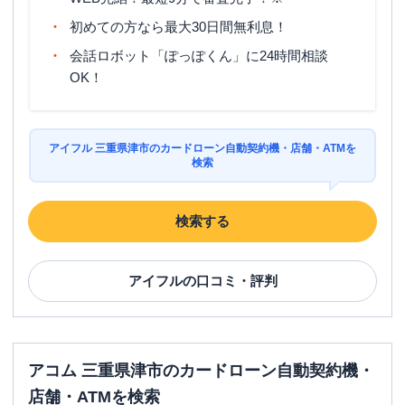
平日：
8：00～21：00
ATM営業時間
土曜
：
8：00～21：00
初めての方なら最大30日間無利息！
日祝
：
8：00～21：00
会話ロボット「ぽっぽくん」に24時間相談
ATM
〇
OK！
駐車場
✕
住所
三重県津市中央1-1
アイフル 三重県津市のカードローン自動契約機・店舗・ATMを
検索
名称
三菱ＵＦＪ銀行
津支店
検索する
平日：
9：00～15：00
営業時間
土曜
：
-
日祝
：
-
アイフル
の口コミ・評判
平日：
7：00～24：00
ATM営業時間
土曜
：
7：00～24：00
日祝
：
7：00～24：00
ATM
〇
アコム 三重県津市のカードローン自動契約機・
店舗・ATMを検索
駐車場
〇