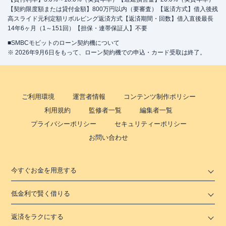
【契約限度額または貸付金額】800万円以内（要審査）【返済方式】借入後残
高スライド元利定額リボルビング返済方式【返済期間・回数】借入直後最長
14年6ヶ月（1～151回）【担保・連帯保証人】不要
■SMBCモビットのローン契約機について
※ 2026年9月6日をもって、ローン契約機での申込・カード受取は終了。
ご利用環境
運営者情報
コンテンツ制作ポリシー
利用規約
監修者一覧
編集者一覧
プライバシーポリシー
セキュリティーポリシー
お問い合わせ
今すぐお金を用意する
低金利で賢く借りる
返済をラクにする