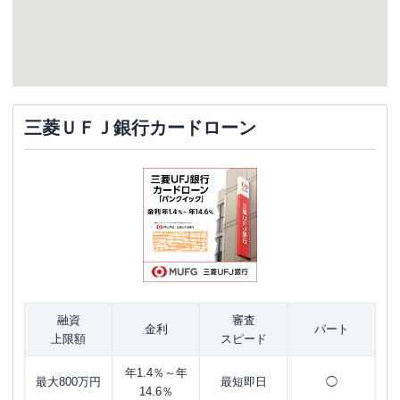
三菱ＵＦＪ銀行カードローン
融資
審査
金利
パート
上限額
スピード
年1.4％～年
最大800万円
最短即日
◯
14.6％