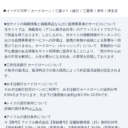
イーデスTOP
カードローン
三菱ＵＦＪ銀行
三重県
津市
津支店
■当サイトの掲載情報と掲載商品ならびに提携事業者のサービスについて
当サイトでは、掲載各社（アコム株式会社等）のアフィリエイトプログラム
で収益を得ております。しかしながら、当サイトの掲載情報やランキングに
おける提携事業者サービスへの評価は、提携の有無や金銭による影響を一切
受けておりません。カードローン（キャッシング）について、客観的かつ公
平な価値のある情報をサイト利用者に提供することにより、「世の中からお
金の不安を解消し、人生が豊かになる社会」の実現を目指しております。
■三井住友銀行 カードローンについて
※毎月の返済は、返済時点での借入残高によって約定返済金額が設定されま
す。
■みずほ銀行カードローンについて
※みずほ銀行住宅ローンのご利用で、みずほ銀行カードローンの金利が年
0.5%引き下がります。引き下げ適用後の金利は年1.5%~13.5%です。
■レイクの貸付条件について
詳細の貸付条件は
こちら
■アイフルの貸付条件について
※【商号】アイフル株式会社【登録番号】近畿財務局長（15）第00218号
【貸付利率】3.0%～18.0%（実質年率）【遅延損害金】20.0%（実質年率）