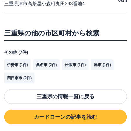
6km
三重県津市高茶屋小森町丸田393番地4
三重県
の他の市区町村から検索
その他
(
7
件)
伊勢市
(
1
件)
桑名市
(
2
件)
松阪市
(
1
件)
津市
(
1
件)
四日市市
(
2
件)
三重県
の情報一覧に戻る
カードローン
の記事を読む