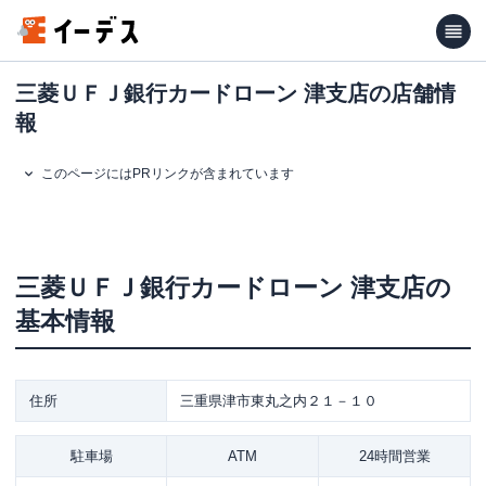
三菱ＵＦＪ銀行カードローン 津支店の店舗情
報
このページにはPRリンクが含まれています
三菱ＵＦＪ銀行カードローン
津支店
の
基本情報
住所
三重県津市東丸之内２１－１０
駐車場
ATM
24時間営業