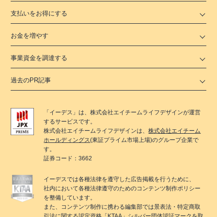
支払いをお得にする
お金を増やす
事業資金を調達する
過去のPR記事
「
イーデス
」は、
株式会社エイチームライフデザイン
が運営
するサービスです。
株式会社エイチームライフデザイン
は、
株式会社エイチーム
ホールディングス
(東証プライム市場上場)のグループ企業で
す。
証券コード：3662
イーデス
では各種法律を遵守した広告掲載を行うために、
社内において各種法律遵守のためのコンテンツ制作ポリシー
を整備しています。
また、コンテンツ制作に携わる編集部では景表法・特定商取
引法に関する
認定資格「KTAA」
シルバー団体認証マークを取