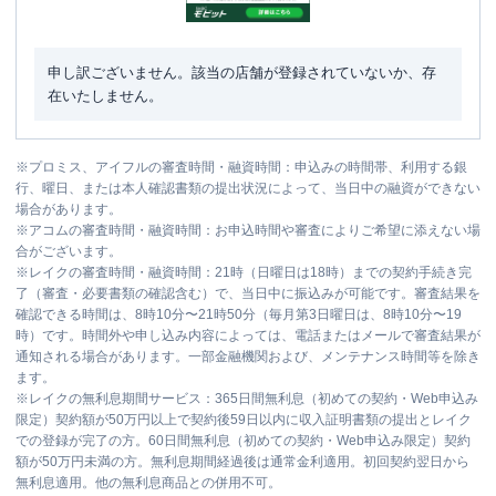
申し訳ございません。該当の店舗が登録されていないか、存
在いたしません。
※
プロミス、アイフルの審査時間・融資時間：申込みの時間帯、利用する銀
行、曜日、または本人確認書類の提出状況によって、当日中の融資ができない
場合があります。
※
アコムの審査時間・融資時間：お申込時間や審査によりご希望に添えない場
合がございます。
※
レイクの審査時間・融資時間：21時（日曜日は18時）までの契約手続き完
了（審査・必要書類の確認含む）で、当日中に振込みが可能です。審査結果を
確認できる時間は、8時10分〜21時50分（毎月第3日曜日は、8時10分〜19
時）です。時間外や申し込み内容によっては、電話またはメールで審査結果が
通知される場合があります。一部金融機関および、メンテナンス時間等を除き
ます。
※
レイクの無利息期間サービス：365日間無利息（初めての契約・Web申込み
限定）契約額が50万円以上で契約後59日以内に収入証明書類の提出とレイク
での登録が完了の方。60日間無利息（初めての契約・Web申込み限定）契約
額が50万円未満の方。無利息期間経過後は通常金利適用。初回契約翌日から
無利息適用。他の無利息商品との併用不可。