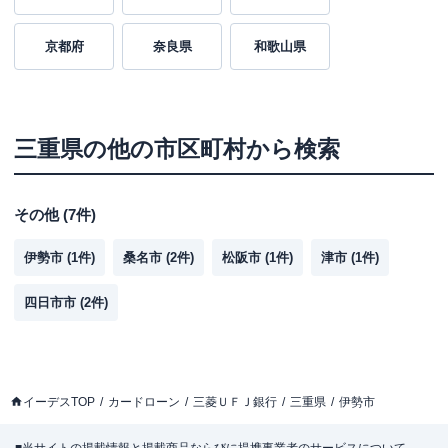
京都府
奈良県
和歌山県
三重県
の他の市区町村から検索
その他
(
7
件)
伊勢市
(
1
件)
桑名市
(
2
件)
松阪市
(
1
件)
津市
(
1
件)
四日市市
(
2
件)
イーデスTOP
カードローン
三菱ＵＦＪ銀行
三重県
伊勢市