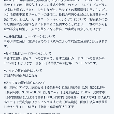
■当サイトの掲載情報と掲載商品ならびに提携事業者のサービスについて
当サイトでは、掲載各社（アコム株式会社等）のアフィリエイトプログラム
で収益を得ております。しかしながら、当サイトの掲載情報やランキングに
おける提携事業者サービスへの評価は、提携の有無や金銭による影響を一切
受けておりません。カードローン（キャッシング）について、客観的かつ公
平な価値のある情報をサイト利用者に提供することにより、「世の中からお
金の不安を解消し、人生が豊かになる社会」の実現を目指しております。
■三井住友銀行 カードローンについて
※毎月の返済は、返済時点での借入残高によって約定返済金額が設定されま
す。
■みずほ銀行カードローンについて
※みずほ銀行住宅ローンのご利用で、みずほ銀行カードローンの金利が年
0.5%引き下がります。引き下げ適用後の金利は年1.5%~13.5%です。
■レイクの貸付条件について
詳細の貸付条件は
こちら
■アイフルの貸付条件について
※【商号】アイフル株式会社【登録番号】近畿財務局長（15）第00218号
【貸付利率】3.0%～18.0%（実質年率）【遅延損害金】20.0%（実質年率）
【契約限度額または貸付金額】800万円以内（要審査）【返済方式】借入後残
高スライド元利定額リボルビング返済方式【返済期間・回数】借入直後最長
14年6ヶ月（1～151回）【担保・連帯保証人】不要