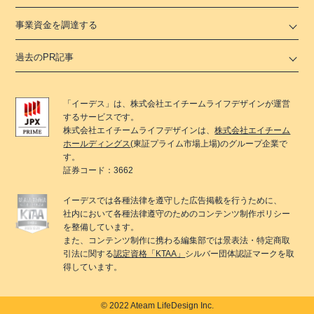
事業資金を調達する
過去のPR記事
「
イーデス
」は、
株式会社エイチームライフデザイン
が運営
するサービスです。
株式会社エイチームライフデザイン
は、
株式会社エイチーム
ホールディングス
(東証プライム市場上場)のグループ企業で
す。
証券コード：3662
イーデス
では各種法律を遵守した広告掲載を行うために、
社内において各種法律遵守のためのコンテンツ制作ポリシー
を整備しています。
また、コンテンツ制作に携わる編集部では景表法・特定商取
引法に関する
認定資格「KTAA」
シルバー団体認証マークを取
得しています。
© 2022 Ateam LifeDesign Inc.