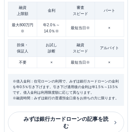
融資
審査
金利
パート
上限額
スピード
最大800万円
年2.0％～
最短当日※
×
※
14.0％※
担保・
お試し
融資
アルバイト
保証人
診断
スピード
不要
×
最短当日※
×
※借入金利：住宅ローンの利用で、みずほ銀行カードローンの金利
を年0.5％引き下げます。引き下げ適用後の金利は年1.5％～13.5％
です。借入金利は利用限度額に応じて異なります。
※融資時間：みずほ銀行の普通預金口座をお持ちの方に限ります。
みずほ銀行カードローン
の記事を読
む