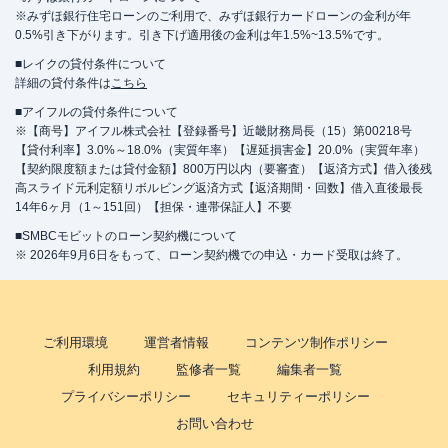
※みずほ銀行住宅ローンのご利用で、みずほ銀行カードローンの金利が年
0.5%引き下がります。引き下げ適用後の金利は年1.5%~13.5%です。
■レイクの貸付条件について
詳細の貸付条件は
こちら
■アイフルの貸付条件について
※【商号】アイフル株式会社【登録番号】近畿財務局長（15）第00218号
【貸付利率】3.0%～18.0%（実質年率）【遅延損害金】20.0%（実質年率）
【契約限度額または貸付金額】800万円以内（要審査）【返済方式】借入後残
高スライド元利定額リボルビング返済方式【返済期間・回数】借入直後最長
14年6ヶ月（1～151回）【担保・連帯保証人】不要
■SMBCモビットのローン契約機について
※ 2026年9月6日をもって、ローン契約機での申込・カード受取は終了。
ご利用環境
運営者情報
コンテンツ制作ポリシー
利用規約
監修者一覧
編集者一覧
プライバシーポリシー
セキュリティーポリシー
お問い合わせ