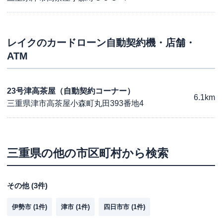
レイク
のカードローン自動契約機・店舗・
ATM
23号津高茶屋（自動契約コーナー）
6.1km
三重県津市高茶屋小森町丸田393番地4
三重県
の他の市区町村から検索
その他
(
3
件)
伊勢市
(
1
件)
津市
(
1
件)
四日市市
(
1
件)