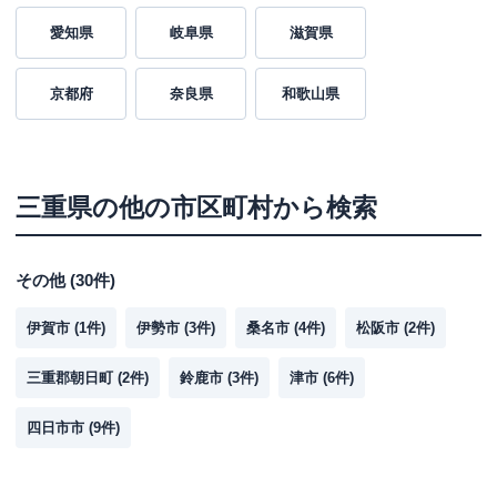
愛知県
岐阜県
滋賀県
京都府
奈良県
和歌山県
三重県
の他の市区町村から検索
その他
(
30
件)
伊賀市
(
1
件)
伊勢市
(
3
件)
桑名市
(
4
件)
松阪市
(
2
件)
三重郡朝日町
(
2
件)
鈴鹿市
(
3
件)
津市
(
6
件)
四日市市
(
9
件)