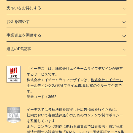
支払いをお得にする
お金を増やす
事業資金を調達する
過去のPR記事
「
イーデス
」は、
株式会社エイチームライフデザイン
が運営
するサービスです。
株式会社エイチームライフデザイン
は、
株式会社エイチーム
ホールディングス
(東証プライム市場上場)のグループ企業で
す。
証券コード：3662
イーデス
では各種法律を遵守した広告掲載を行うために、
社内において各種法律遵守のためのコンテンツ制作ポリシー
を整備しています。
また、コンテンツ制作に携わる編集部では景表法・特定商取
引法に関する
認定資格「KTAA」
シルバー団体認証マークを取