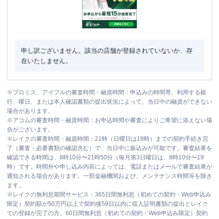
申し訳ございません。該当の店舗が登録されていないか、存
在いたしません。
※
プロミス、アイフルの審査時間・融資時間：申込みの時間帯、利用する銀
行、曜日、または本人確認書類の提出状況によって、当日中の融資ができない
場合があります。
※
アコムの審査時間・融資時間：お申込時間や審査によりご希望に添えない場
合がございます。
※
レイクの審査時間・融資時間：21時（日曜日は18時）までの契約手続き完
了（審査・必要書類の確認含む）で、当日中に振込みが可能です。審査結果を
確認できる時間は、8時10分〜21時50分（毎月第3日曜日は、8時10分〜19
時）です。時間外や申し込み内容によっては、電話またはメールで審査結果が
通知される場合があります。一部金融機関および、メンテナンス時間等を除き
ます。
※
レイクの無利息期間サービス：365日間無利息（初めての契約・Web申込み
限定）契約額が50万円以上で契約後59日以内に収入証明書類の提出とレイク
での登録が完了の方。60日間無利息（初めての契約・Web申込み限定）契約