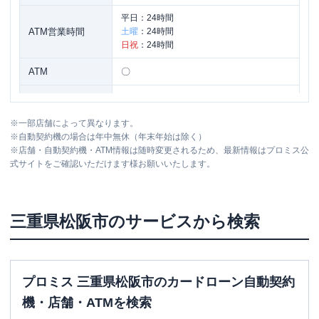
平日：
24時間
ATM営業時間
土曜
：
24時間
日祝
：
24時間
ATM
〇
駐車場
〇
※
一部店舗によって異なります。
住所
三重県松阪市船江町字鈴御堂７５４-３
※
自動契約機の場合は年中無休（年末年始は除く）
※
店舗・自動契約機・ATM情報は随時変更されるため、最新情報はプロミス公
式サイトをご確認いただけます様お願いいたします。
名称
三菱ＵＦＪ銀行
松阪支店
平日：
9：00～15：00
営業時間
土曜
：
-
三重県
松阪市
のサービスから検索
日祝
：
-
平日：
7：00～24：00
ATM営業時間
土曜
：
7：00～24：00
日祝
：
7：00～24：00
プロミス 三重県松阪市のカードローン自動契約
ATM
〇
機・店舗・ATMを検索