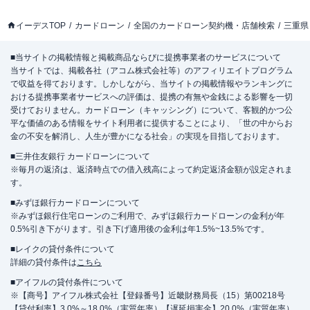
イーデスTOP
カードローン
全国のカードローン契約機・店舗検索
三重県
■当サイトの掲載情報と掲載商品ならびに提携事業者のサービスについて
当サイトでは、掲載各社（アコム株式会社等）のアフィリエイトプログラム
で収益を得ております。しかしながら、当サイトの掲載情報やランキングに
おける提携事業者サービスへの評価は、提携の有無や金銭による影響を一切
受けておりません。カードローン（キャッシング）について、客観的かつ公
平な価値のある情報をサイト利用者に提供することにより、「世の中からお
金の不安を解消し、人生が豊かになる社会」の実現を目指しております。
■三井住友銀行 カードローンについて
※毎月の返済は、返済時点での借入残高によって約定返済金額が設定されま
す。
■みずほ銀行カードローンについて
※みずほ銀行住宅ローンのご利用で、みずほ銀行カードローンの金利が年
0.5%引き下がります。引き下げ適用後の金利は年1.5%~13.5%です。
■レイクの貸付条件について
詳細の貸付条件は
こちら
■アイフルの貸付条件について
※【商号】アイフル株式会社【登録番号】近畿財務局長（15）第00218号
【貸付利率】3.0%～18.0%（実質年率）【遅延損害金】20.0%（実質年率）