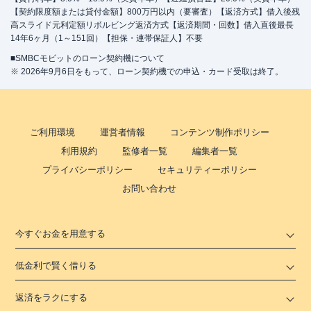
【契約限度額または貸付金額】800万円以内（要審査）【返済方式】借入後残
高スライド元利定額リボルビング返済方式【返済期間・回数】借入直後最長
14年6ヶ月（1～151回）【担保・連帯保証人】不要
■SMBCモビットのローン契約機について
※ 2026年9月6日をもって、ローン契約機での申込・カード受取は終了。
ご利用環境
運営者情報
コンテンツ制作ポリシー
利用規約
監修者一覧
編集者一覧
プライバシーポリシー
セキュリティーポリシー
お問い合わせ
今すぐお金を用意する
低金利で賢く借りる
返済をラクにする