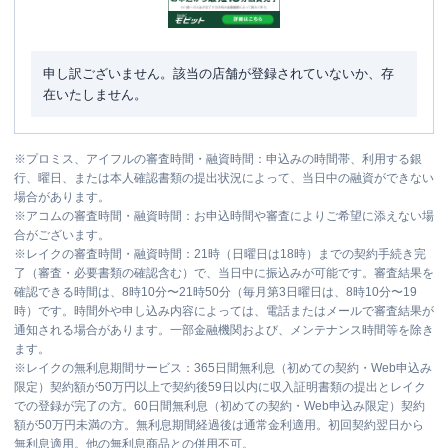
申し訳ございません。該当の店舗が登録されていないか、存
在いたしません。
※
プロミス、アイフルの審査時間・融資時間：申込みの時間帯、利用する銀
行、曜日、または本人確認書類の提出状況によって、当日中の融資ができない
場合があります。
※
アコムの審査時間・融資時間：お申込時間や審査によりご希望に添えない場
合がございます。
※
レイクの審査時間・融資時間：21時（日曜日は18時）までの契約手続き完
了（審査・必要書類の確認含む）で、当日中に振込みが可能です。審査結果を
確認できる時間は、8時10分〜21時50分（毎月第3日曜日は、8時10分〜19
時）です。時間外や申し込み内容によっては、電話またはメールで審査結果が
通知される場合があります。一部金融機関および、メンテナンス時間等を除き
ます。
※
レイクの無利息期間サービス：365日間無利息（初めての契約・Web申込み
限定）契約額が50万円以上で契約後59日以内に収入証明書類の提出とレイク
での登録が完了の方。60日間無利息（初めての契約・Web申込み限定）契約
額が50万円未満の方。無利息期間経過後は通常金利適用。初回契約翌日から
無利息適用。他の無利息商品との併用不可。