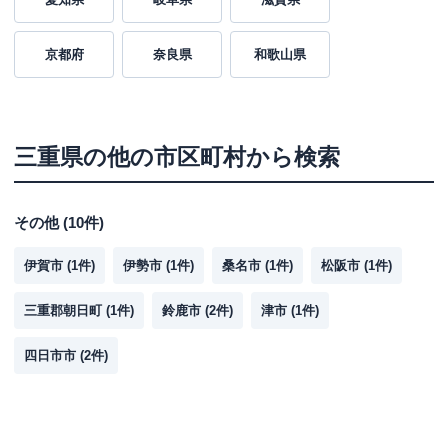
京都府
奈良県
和歌山県
三重県
の他の市区町村から検索
その他
(
10
件)
伊賀市
(
1
件)
伊勢市
(
1
件)
桑名市
(
1
件)
松阪市
(
1
件)
三重郡朝日町
(
1
件)
鈴鹿市
(
2
件)
津市
(
1
件)
四日市市
(
2
件)