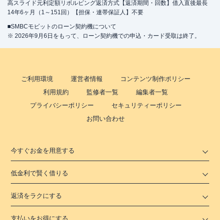
高スライド元利定額リボルビング返済方式【返済期間・回数】借入直後最長
14年6ヶ月（1～151回）【担保・連帯保証人】不要
■SMBCモビットのローン契約機について
※ 2026年9月6日をもって、ローン契約機での申込・カード受取は終了。
ご利用環境
運営者情報
コンテンツ制作ポリシー
利用規約
監修者一覧
編集者一覧
プライバシーポリシー
セキュリティーポリシー
お問い合わせ
今すぐお金を用意する
低金利で賢く借りる
返済をラクにする
支払いをお得にする