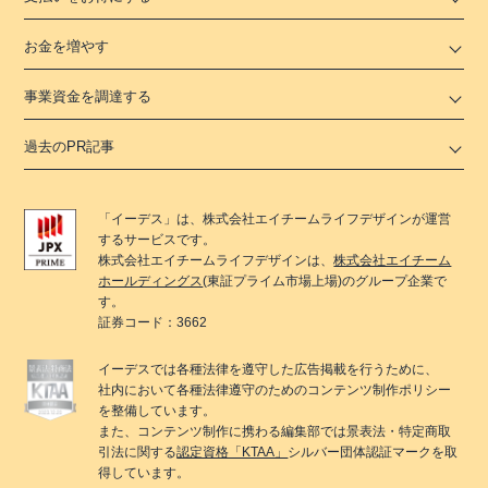
お金を増やす
事業資金を調達する
過去のPR記事
「
イーデス
」は、
株式会社エイチームライフデザイン
が運営
するサービスです。
株式会社エイチームライフデザイン
は、
株式会社エイチーム
ホールディングス
(東証プライム市場上場)のグループ企業で
す。
証券コード：3662
イーデス
では各種法律を遵守した広告掲載を行うために、
社内において各種法律遵守のためのコンテンツ制作ポリシー
を整備しています。
また、コンテンツ制作に携わる編集部では景表法・特定商取
引法に関する
認定資格「KTAA」
シルバー団体認証マークを取
得しています。