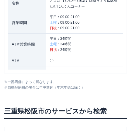
アコム
【2026/4/1閉店】国道４２号松阪船
名称
江むじんくんコーナー
平日：
09:00-21:00
営業時間
土曜
：
09:00-21:00
日祝
：
09:00-21:00
平日：
24時間
ATM営業時間
土曜
：
24時間
日祝
：
24時間
ATM
〇
駐車場
〇
※
一部店舗によって異なります。
住所
三重県松阪市船江町字鈴御堂７５４-３
※
自動契約機の場合は年中無休（年末年始は除く）
三重県
松阪市
のサービスから検索