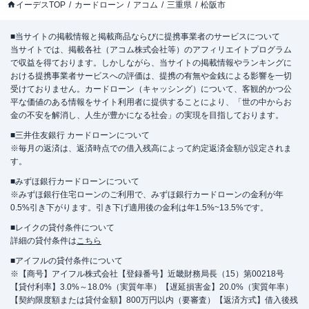
イーデスTOP
カードローン
アコム
三重県
松阪市
■当サイトの掲載情報と掲載商品ならびに提携事業者のサービスについて
当サイトでは、掲載各社（アコム株式会社等）のアフィリエイトプログラム
で収益を得ております。しかしながら、当サイトの掲載情報やランキングに
おける提携事業者サービスへの評価は、提携の有無や金銭による影響を一切
受けておりません。カードローン（キャッシング）について、客観的かつ公
平な価値のある情報をサイト利用者に提供することにより、「世の中からお
金の不安を解消し、人生が豊かになる社会」の実現を目指しております。
■三井住友銀行 カードローンについて
※毎月の返済は、返済時点での借入残高によって約定返済金額が設定されま
す。
■みずほ銀行カードローンについて
※みずほ銀行住宅ローンのご利用で、みずほ銀行カードローンの金利が年
0.5%引き下がります。引き下げ適用後の金利は年1.5%~13.5%です。
■レイクの貸付条件について
詳細の貸付条件は
こちら
■アイフルの貸付条件について
※【商号】アイフル株式会社【登録番号】近畿財務局長（15）第00218号
【貸付利率】3.0%～18.0%（実質年率）【遅延損害金】20.0%（実質年率）
【契約限度額または貸付金額】800万円以内（要審査）【返済方式】借入後残