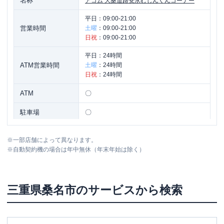
名称
アコム
大桑道路安永むじんくんコーナー
平日：
09:00-21:00
営業時間
土曜
：
09:00-21:00
日祝
：
09:00-21:00
平日：
24時間
ATM営業時間
土曜
：
24時間
日祝
：
24時間
ATM
〇
駐車場
〇
住所
三重県桑名市安永１-１ １Ｆ
※
一部店舗によって異なります。
※
自動契約機の場合は年中無休（年末年始は除く）
三重県
桑名市
のサービスから検索