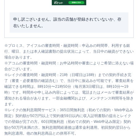
申し訳ございません。該当の店舗が登録されていないか、存
在いたしません。
※
プロミス、アイフルの審査時間・融資時間：申込みの時間帯、利用する銀
行、曜日、または本人確認書類の提出状況によって、当日中の融資ができない
場合があります。
※
アコムの審査時間・融資時間：お申込時間や審査によりご希望に添えない場
合がございます。
※
レイクの審査時間・融資時間：21時（日曜日は18時）までの契約手続き完
了（審査・必要書類の確認含む）で、当日中に振込みが可能です。審査結果を
確認できる時間は、8時10分〜21時50分（毎月第3日曜日は、8時10分〜19
時）です。時間外や申し込み内容によっては、電話またはメールで審査結果が
通知される場合があります。一部金融機関および、メンテナンス時間等を除き
ます。
※
レイクの無利息期間サービス：365日間無利息（初めての契約・Web申込み
限定）契約額が50万円以上で契約後59日以内に収入証明書類の提出とレイク
での登録が完了の方。60日間無利息（初めての契約・Web申込み限定）契約
額が50万円未満の方。無利息期間経過後は通常金利適用。初回契約翌日から
無利息適用。他の無利息商品との併用不可。