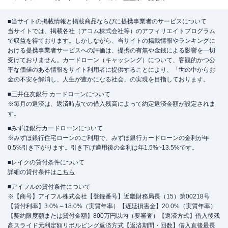
■当サイトの掲載情報と掲載商品ならびに提携事業者のサービスについて
当サイトでは、掲載各社（アコム株式会社等）のアフィリエイトプログラム
で収益を得ております。しかしながら、当サイトの掲載情報やランキングに
おける提携事業者サービスへの評価は、提携の有無や金銭による影響を一切
受けておりません。カードローン（キャッシング）について、客観的かつ公
平な価値のある情報をサイト利用者に提供することにより、「世の中からお
金の不安を解消し、人生が豊かになる社会」の実現を目指しております。
■三井住友銀行 カードローンについて
※毎月の返済は、返済時点での借入残高によって約定返済金額が設定されま
す。
■みずほ銀行カードローンについて
※みずほ銀行住宅ローンのご利用で、みずほ銀行カードローンの金利が年
0.5%引き下がります。引き下げ適用後の金利は年1.5%~13.5%です。
■レイクの貸付条件について
詳細の貸付条件は
こちら
■アイフルの貸付条件について
※【商号】アイフル株式会社【登録番号】近畿財務局長（15）第00218号
【貸付利率】3.0%～18.0%（実質年率）【遅延損害金】20.0%（実質年率）
【契約限度額または貸付金額】800万円以内（要審査）【返済方式】借入後残
高スライド元利定額リボルビング返済方式【返済期間・回数】借入直後最長