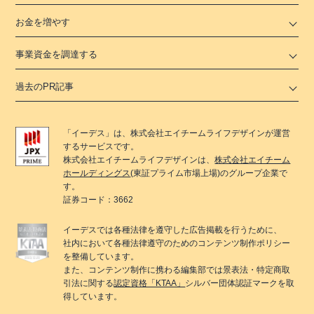
お金を増やす
事業資金を調達する
過去のPR記事
「
イーデス
」は、
株式会社エイチームライフデザイン
が運営
するサービスです。
株式会社エイチームライフデザイン
は、
株式会社エイチーム
ホールディングス
(東証プライム市場上場)のグループ企業で
す。
証券コード：3662
イーデス
では各種法律を遵守した広告掲載を行うために、
社内において各種法律遵守のためのコンテンツ制作ポリシー
を整備しています。
また、コンテンツ制作に携わる編集部では景表法・特定商取
引法に関する
認定資格「KTAA」
シルバー団体認証マークを取
得しています。