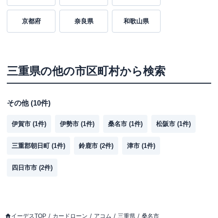
京都府
奈良県
和歌山県
三重県
の他の市区町村から検索
その他
(
10
件)
伊賀市
(
1
件)
伊勢市
(
1
件)
桑名市
(
1
件)
松阪市
(
1
件)
三重郡朝日町
(
1
件)
鈴鹿市
(
2
件)
津市
(
1
件)
四日市市
(
2
件)
イーデスTOP
カードローン
アコム
三重県
桑名市