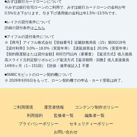
■みずほ銀行カードローンについて
※みずほ銀行住宅ローンのご利用で、みずほ銀行カードローンの金利が年
0.5%引き下がります。引き下げ適用後の金利は年1.5%~13.5%です。
■レイクの貸付条件について
詳細の貸付条件は
こちら
■アイフルの貸付条件について
※【商号】アイフル株式会社【登録番号】近畿財務局長（15）第00218号
【貸付利率】3.0%～18.0%（実質年率）【遅延損害金】20.0%（実質年率）
【契約限度額または貸付金額】800万円以内（要審査）【返済方式】借入後残
高スライド元利定額リボルビング返済方式【返済期間・回数】借入直後最長
14年6ヶ月（1～151回）【担保・連帯保証人】不要
■SMBCモビットのローン契約機について
※ 2026年9月6日をもって、ローン契約機での申込・カード受取は終了。
ご利用環境
運営者情報
コンテンツ制作ポリシー
利用規約
監修者一覧
編集者一覧
プライバシーポリシー
セキュリティーポリシー
お問い合わせ