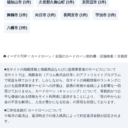
福知山市
(
1
件)
久世郡久御山町
(
1
件)
京田辺市
(
1
件)
舞鶴市
(
1
件)
向日市
(
1
件)
長岡京市
(
1
件)
宇治市
(
1
件)
八幡市
(
3
件)
イーデスTOP
カードローン
全国のカードローン契約機・店舗検索
京都府
■当サイトの掲載情報と掲載商品ならびに提携事業者のサービスについて
当サイトでは、掲載各社（アコム株式会社等）のアフィリエイトプログラム
で収益を得ております。しかしながら、当サイトの掲載情報やランキングに
おける提携事業者サービスへの評価は、提携の有無や金銭による影響を一切
受けておりません。カードローン（キャッシング）について、客観的かつ公
平な価値のある情報をサイト利用者に提供することにより、「世の中からお
金の不安を解消し、人生が豊かになる社会」の実現を目指しております。
■三井住友銀行 カードローンについて
※毎月の返済は、返済時点での借入残高によって約定返済金額が設定されま
す。