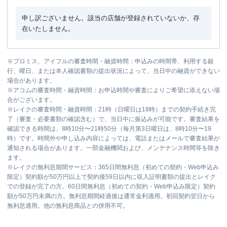
申し訳ございません。該当の店舗が登録されていないか、存
在いたしません。
※
プロミス、アイフルの審査時間・融資時間：申込みの時間帯、利用する銀
行、曜日、または本人確認書類の提出状況によって、当日中の融資ができない
場合があります。
※
アコムの審査時間・融資時間：お申込時間や審査によりご希望に添えない場
合がございます。
※
レイクの審査時間・融資時間：21時（日曜日は18時）までの契約手続き完
了（審査・必要書類の確認含む）で、当日中に振込みが可能です。審査結果を
確認できる時間は、8時10分〜21時50分（毎月第3日曜日は、8時10分〜19
時）です。時間外や申し込み内容によっては、電話またはメールで審査結果が
通知される場合があります。一部金融機関および、メンテナンス時間等を除き
ます。
※
レイクの無利息期間サービス：365日間無利息（初めての契約・Web申込み
限定）契約額が50万円以上で契約後59日以内に収入証明書類の提出とレイク
での登録が完了の方。60日間無利息（初めての契約・Web申込み限定）契約
額が50万円未満の方。無利息期間経過後は通常金利適用。初回契約翌日から
無利息適用。他の無利息商品との併用不可。