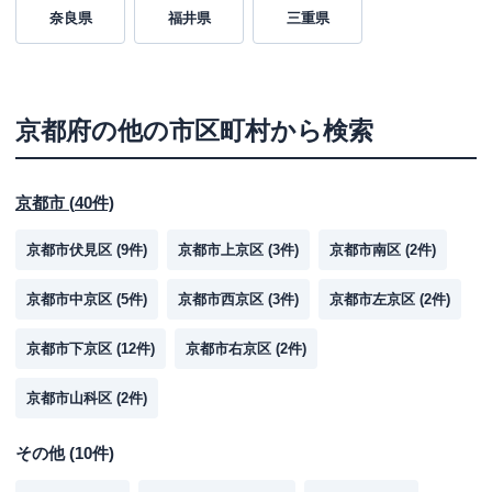
奈良県
福井県
三重県
京都府
の他の市区町村から検索
京都市
(
40
件)
京都市伏見区
(
9
件)
京都市上京区
(
3
件)
京都市南区
(
2
件)
京都市中京区
(
5
件)
京都市西京区
(
3
件)
京都市左京区
(
2
件)
京都市下京区
(
12
件)
京都市右京区
(
2
件)
京都市山科区
(
2
件)
その他
(
10
件)