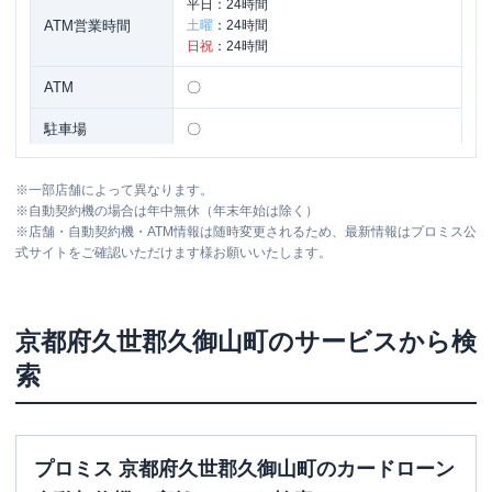
平日：
24時間
ATM営業時間
土曜
：
24時間
日祝
：
24時間
ATM
〇
駐車場
〇
住所
京都府久世郡久御山町田井荒見７５-１
※
一部店舗によって異なります。
※
自動契約機の場合は年中無休（年末年始は除く）
※
店舗・自動契約機・ATM情報は随時変更されるため、最新情報はプロミス公
式サイトをご確認いただけます様お願いいたします。
京都府
久世郡久御山町
のサービスから検
索
プロミス 京都府久世郡久御山町のカードローン