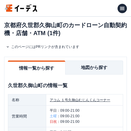
京都府久世郡久御山町のカードローン自動契約
機・店舗・ATM (1件)
このページにはPRリンクが含まれています
地図から探す
情報一覧から探す
久世郡久御山町
の情報一覧
名称
アコム
１号久御山むじんくんコーナー
平日：
09:00-21:00
営業時間
土曜
：
09:00-21:00
日祝
：
09:00-21:00