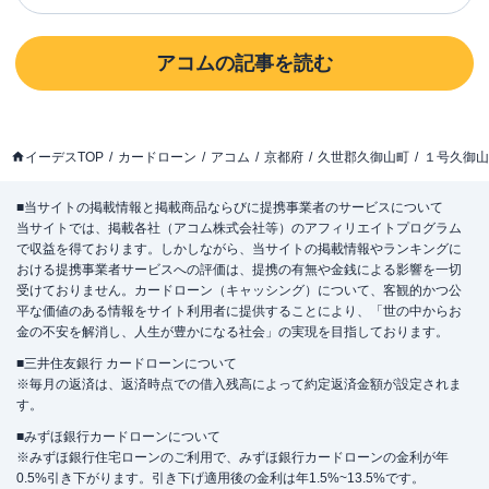
アコム
の記事を読む
イーデスTOP
カードローン
アコム
京都府
久世郡久御山町
１号久御山
■当サイトの掲載情報と掲載商品ならびに提携事業者のサービスについて
当サイトでは、掲載各社（アコム株式会社等）のアフィリエイトプログラム
で収益を得ております。しかしながら、当サイトの掲載情報やランキングに
おける提携事業者サービスへの評価は、提携の有無や金銭による影響を一切
受けておりません。カードローン（キャッシング）について、客観的かつ公
平な価値のある情報をサイト利用者に提供することにより、「世の中からお
金の不安を解消し、人生が豊かになる社会」の実現を目指しております。
■三井住友銀行 カードローンについて
※毎月の返済は、返済時点での借入残高によって約定返済金額が設定されま
す。
■みずほ銀行カードローンについて
※みずほ銀行住宅ローンのご利用で、みずほ銀行カードローンの金利が年
0.5%引き下がります。引き下げ適用後の金利は年1.5%~13.5%です。