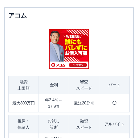
アコム
融資
審査
金利
パート
上限額
スピード
年2.4％～
最大800万円
最短20分※
◯
17.9％
担保・
お試し
融資
アルバイト
保証人
診断
スピード