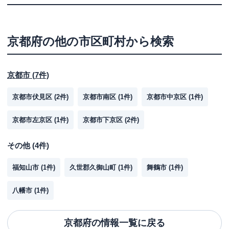
京都府
の他の市区町村から検索
京都市
(
7
件)
京都市伏見区
(
2
件)
京都市南区
(
1
件)
京都市中京区
(
1
件)
京都市左京区
(
1
件)
京都市下京区
(
2
件)
その他
(
4
件)
福知山市
(
1
件)
久世郡久御山町
(
1
件)
舞鶴市
(
1
件)
八幡市
(
1
件)
京都府
の情報一覧に戻る