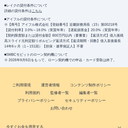
■レイクの貸付条件について
詳細の貸付条件は
こちら
■アイフルの貸付条件について
※【商号】アイフル株式会社【登録番号】近畿財務局長（15）第00218号
【貸付利率】3.0%～18.0%（実質年率）【遅延損害金】20.0%（実質年率）
【契約限度額または貸付金額】800万円以内（要審査）【返済方式】借入後残
高スライド元利定額リボルビング返済方式【返済期間・回数】借入直後最長
14年6ヶ月（1～151回）【担保・連帯保証人】不要
■SMBCモビットのローン契約機について
※ 2026年9月6日をもって、ローン契約機での申込・カード受取は終了。
ご利用環境
運営者情報
コンテンツ制作ポリシー
利用規約
監修者一覧
編集者一覧
プライバシーポリシー
セキュリティーポリシー
お問い合わせ
今すぐお金を用意する