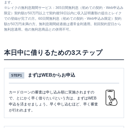
ます。
※
レイクの無利息期間サービス：365日間無利息（初めての契約・Web申込み
限定）契約額が50万円以上で契約後59日以内に収入証明書類の提出とレイク
での登録が完了の方。60日間無利息（初めての契約・Web申込み限定）契約
額が50万円未満の方。無利息期間経過後は通常金利適用。初回契約翌日から
無利息適用。他の無利息商品との併用不可。
本日中に借りるための3ステップ
まずはWEBからお申込
STEP1
カードローンの審査は申し込み順に実施されますの
で、とにかく早く借りたい!という方は、まずはWEB
申込を済ませましょう。早く申し込むほど、早く審査
が行われます。