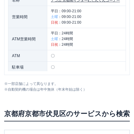
名称
アコム
京都南インターむじんくんコーナー
平日：
09:00-21:00
営業時間
土曜
：
09:00-21:00
日祝
：
09:00-21:00
平日：
24時間
ATM営業時間
土曜
：
24時間
日祝
：
24時間
ATM
〇
駐車場
〇
住所
京都府京都市伏見区中島前山町３４番地
※
一部店舗によって異なります。
※
自動契約機の場合は年中無休（年末年始は除く）
名称
アコム
外環状六地蔵むじんくんコーナー
平日：
09:00-21:00
京都府
京都市伏見区
のサービスから検索
営業時間
土曜
：
09:00-21:00
日祝
：
09:00-21:00
平日：
24時間