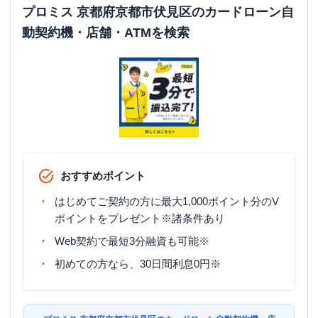
ATM営業時間
土曜
：
24時間
プロミス 京都府京都市伏見区のカードローン自
日祝
：
24時間
動契約機・店舗・ATMを検索
ATM
〇
駐車場
〇
京都府京都市伏見区桃山町西尾１０-１キ
住所
ャッシングプラザ２Ｆ
おすすめポイント
はじめてご契約の方に最大1,000ポイント分のV
ポイントをプレゼント※諸条件あり
Web契約で最短3分融資も可能※
初めての方なら、30日間利息0円※