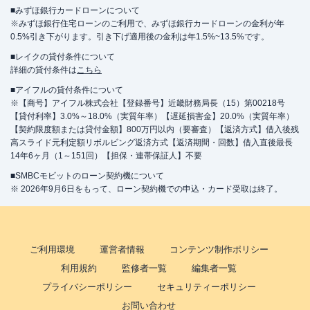
■みずほ銀行カードローンについて
※みずほ銀行住宅ローンのご利用で、みずほ銀行カードローンの金利が年
0.5%引き下がります。引き下げ適用後の金利は年1.5%~13.5%です。
■レイクの貸付条件について
詳細の貸付条件は
こちら
■アイフルの貸付条件について
※【商号】アイフル株式会社【登録番号】近畿財務局長（15）第00218号
【貸付利率】3.0%～18.0%（実質年率）【遅延損害金】20.0%（実質年率）
【契約限度額または貸付金額】800万円以内（要審査）【返済方式】借入後残
高スライド元利定額リボルビング返済方式【返済期間・回数】借入直後最長
14年6ヶ月（1～151回）【担保・連帯保証人】不要
■SMBCモビットのローン契約機について
※ 2026年9月6日をもって、ローン契約機での申込・カード受取は終了。
ご利用環境
運営者情報
コンテンツ制作ポリシー
利用規約
監修者一覧
編集者一覧
プライバシーポリシー
セキュリティーポリシー
お問い合わせ