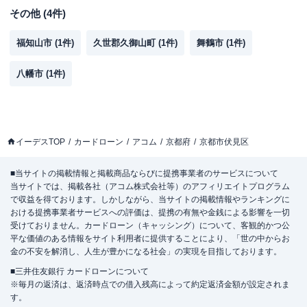
その他
(
4
件)
福知山市
(
1
件)
久世郡久御山町
(
1
件)
舞鶴市
(
1
件)
八幡市
(
1
件)
イーデスTOP
カードローン
アコム
京都府
京都市伏見区
■当サイトの掲載情報と掲載商品ならびに提携事業者のサービスについて
当サイトでは、掲載各社（アコム株式会社等）のアフィリエイトプログラム
で収益を得ております。しかしながら、当サイトの掲載情報やランキングに
おける提携事業者サービスへの評価は、提携の有無や金銭による影響を一切
受けておりません。カードローン（キャッシング）について、客観的かつ公
平な価値のある情報をサイト利用者に提供することにより、「世の中からお
金の不安を解消し、人生が豊かになる社会」の実現を目指しております。
■三井住友銀行 カードローンについて
※毎月の返済は、返済時点での借入残高によって約定返済金額が設定されま
す。