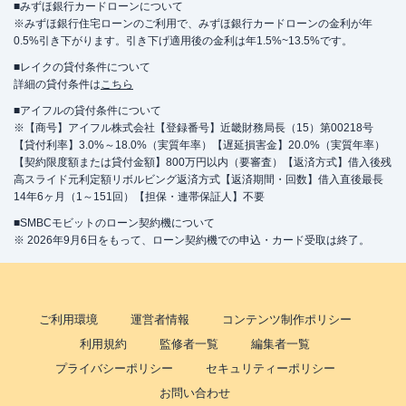
■みずほ銀行カードローンについて
※みずほ銀行住宅ローンのご利用で、みずほ銀行カードローンの金利が年
0.5%引き下がります。引き下げ適用後の金利は年1.5%~13.5%です。
■レイクの貸付条件について
詳細の貸付条件は
こちら
■アイフルの貸付条件について
※【商号】アイフル株式会社【登録番号】近畿財務局長（15）第00218号
【貸付利率】3.0%～18.0%（実質年率）【遅延損害金】20.0%（実質年率）
【契約限度額または貸付金額】800万円以内（要審査）【返済方式】借入後残
高スライド元利定額リボルビング返済方式【返済期間・回数】借入直後最長
14年6ヶ月（1～151回）【担保・連帯保証人】不要
■SMBCモビットのローン契約機について
※ 2026年9月6日をもって、ローン契約機での申込・カード受取は終了。
ご利用環境
運営者情報
コンテンツ制作ポリシー
利用規約
監修者一覧
編集者一覧
プライバシーポリシー
セキュリティーポリシー
お問い合わせ