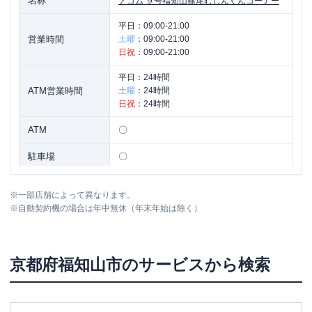
名称
アコム
９号福知山篠尾むじんくんコーナー
平日：
09:00-21:00
営業時間
土曜
：
09:00-21:00
日祝
：
09:00-21:00
平日：
24時間
ATM営業時間
土曜
：
24時間
日祝
：
24時間
ATM
〇
駐車場
〇
京都府福知山市篠尾新町４丁目１-１ ア
住所
※
一部店舗によって異なります。
ミックビル１Ｆ
※
自動契約機の場合は年中無休（年末年始は除く）
京都府
福知山市
のサービスから検索