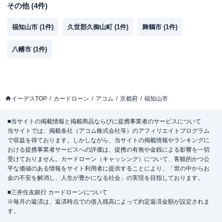
その他
(
4
件)
福知山市
(
1
件)
久世郡久御山町
(
1
件)
舞鶴市
(
1
件)
八幡市
(
1
件)
イーデスTOP
カードローン
アコム
京都府
福知山市
■当サイトの掲載情報と掲載商品ならびに提携事業者のサービスについて
当サイトでは、掲載各社（アコム株式会社等）のアフィリエイトプログラム
で収益を得ております。しかしながら、当サイトの掲載情報やランキングに
おける提携事業者サービスへの評価は、提携の有無や金銭による影響を一切
受けておりません。カードローン（キャッシング）について、客観的かつ公
平な価値のある情報をサイト利用者に提供することにより、「世の中からお
金の不安を解消し、人生が豊かになる社会」の実現を目指しております。
■三井住友銀行 カードローンについて
※毎月の返済は、返済時点での借入残高によって約定返済金額が設定されま
す。