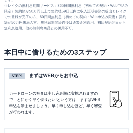
ます。
※
レイクの無利息期間サービス：365日間無利息（初めての契約・Web申込み
限定）契約額が50万円以上で契約後59日以内に収入証明書類の提出とレイク
での登録が完了の方。60日間無利息（初めての契約・Web申込み限定）契約
額が50万円未満の方。無利息期間経過後は通常金利適用。初回契約翌日から
無利息適用。他の無利息商品との併用不可。
本日中に借りるための3ステップ
まずはWEBからお申込
STEP1
カードローンの審査は申し込み順に実施されますの
で、とにかく早く借りたい!という方は、まずはWEB
申込を済ませましょう。早く申し込むほど、早く審査
が行われます。