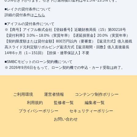
0.5%引き下がります。引き下げ適用後の金利は年1.5%~13.5%です。
■レイクの貸付条件について
詳細の貸付条件は
こちら
■アイフルの貸付条件について
※【商号】アイフル株式会社【登録番号】近畿財務局長（15）第00218号
【貸付利率】3.0%～18.0%（実質年率）【遅延損害金】20.0%（実質年率）
【契約限度額または貸付金額】800万円以内（要審査）【返済方式】借入後残
高スライド元利定額リボルビング返済方式【返済期間・回数】借入直後最長
14年6ヶ月（1～151回）【担保・連帯保証人】不要
■SMBCモビットのローン契約機について
※ 2026年9月6日をもって、ローン契約機での申込・カード受取は終了。
ご利用環境
運営者情報
コンテンツ制作ポリシー
利用規約
監修者一覧
編集者一覧
プライバシーポリシー
セキュリティーポリシー
お問い合わせ