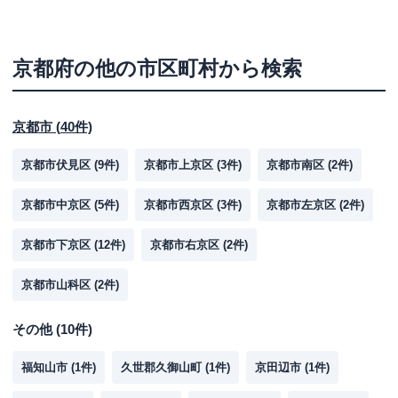
京都府
の他の市区町村から検索
京都市
(
40
件)
京都市伏見区
(
9
件)
京都市上京区
(
3
件)
京都市南区
(
2
件)
京都市中京区
(
5
件)
京都市西京区
(
3
件)
京都市左京区
(
2
件)
京都市下京区
(
12
件)
京都市右京区
(
2
件)
京都市山科区
(
2
件)
その他
(
10
件)
福知山市
(
1
件)
久世郡久御山町
(
1
件)
京田辺市
(
1
件)