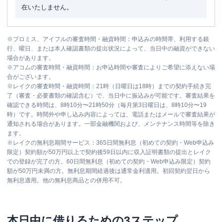
在いたしません。
※
プロミス、アイフルの審査時間・融資時間：申込みの時間帯、利用する銀
行、曜日、または本人確認書類の提出状況によって、当日中の融資ができない
場合があります。
※
アコムの審査時間・融資時間：お申込時間や審査によりご希望に添えない場
合がございます。
※
レイクの審査時間・融資時間：21時（日曜日は18時）までの契約手続き完
了（審査・必要書類の確認含む）で、当日中に振込みが可能です。審査結果を
確認できる時間は、8時10分〜21時50分（毎月第3日曜日は、8時10分〜19
時）です。時間外や申し込み内容によっては、電話またはメールで審査結果が
通知される場合があります。一部金融機関および、メンテナンス時間等を除き
ます。
※
レイクの無利息期間サービス：365日間無利息（初めての契約・Web申込み
限定）契約額が50万円以上で契約後59日以内に収入証明書類の提出とレイク
での登録が完了の方。60日間無利息（初めての契約・Web申込み限定）契約
額が50万円未満の方。無利息期間経過後は通常金利適用。初回契約翌日から
無利息適用。他の無利息商品との併用不可。
本日中に借りるための3ステップ