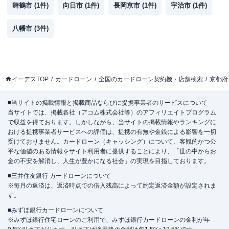
舞鶴市
(
1
件)
向日市
(
1
件)
長岡京市
(
1
件)
宇治市
(
1
件)
八幡市
(
3
件)
イーデスTOP
カードローン
全国のカードローン契約機・店舗検索
京都府
■当サイトの掲載情報と掲載商品ならびに提携事業者のサービスについて
当サイトでは、掲載各社（アコム株式会社等）のアフィリエイトプログラム
で収益を得ております。しかしながら、当サイトの掲載情報やランキングに
おける提携事業者サービスへの評価は、提携の有無や金銭による影響を一切
受けておりません。カードローン（キャッシング）について、客観的かつ公
平な価値のある情報をサイト利用者に提供することにより、「世の中からお
金の不安を解消し、人生が豊かになる社会」の実現を目指しております。
■三井住友銀行 カードローンについて
※毎月の返済は、返済時点での借入残高によって約定返済金額が設定されま
す。
■みずほ銀行カードローンについて
※みずほ銀行住宅ローンのご利用で、みずほ銀行カードローンの金利が年