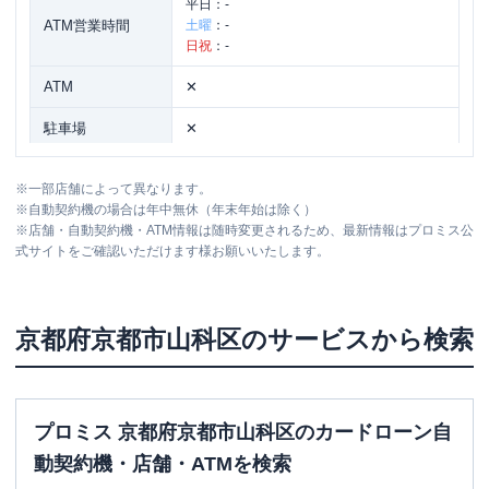
平日：
-
ATM営業時間
土曜
：
-
日祝
：
-
ATM
✕
駐車場
✕
京都府京都市山科区安朱中小路町5番9号
住所
※
一部店舗によって異なります。
スワン山科ビル2階
※
自動契約機の場合は年中無休（年末年始は除く）
※
店舗・自動契約機・ATM情報は随時変更されるため、最新情報はプロミス公
式サイトをご確認いただけます様お願いいたします。
アイフル
【2025/12/15閉店】１号山科店 無
名称
人契約コーナー
平日：
09:00-21:00
京都府
京都市山科区
のサービスから検索
営業時間
土曜
：
09:00-21:00
日祝
：
09:00-21:00
平日：
-
ATM営業時間
土曜
：
-
プロミス 京都府京都市山科区のカードローン自
日祝
：
-
動契約機・店舗・ATMを検索
ATM
✕