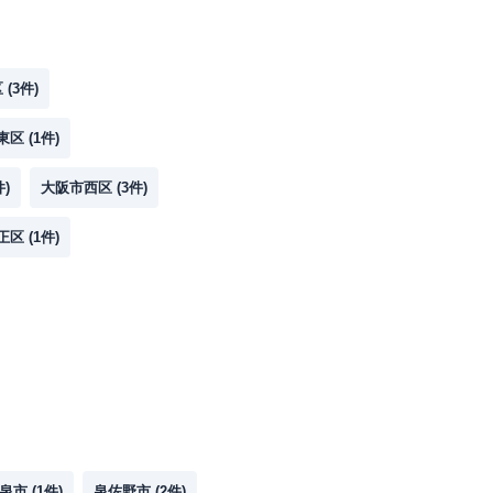
区
(
3
件)
東区
(
1
件)
件)
大阪市西区
(
3
件)
正区
(
1
件)
泉市
(
1
件)
泉佐野市
(
2
件)