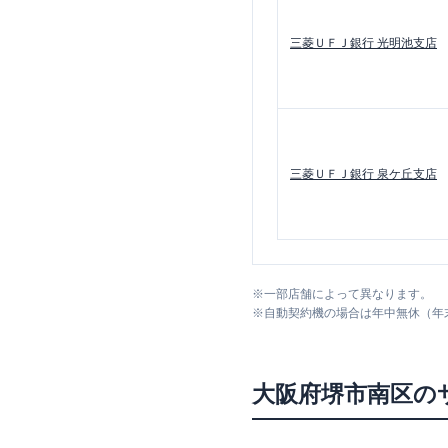
三菱ＵＦＪ銀行
光明池支店
三菱ＵＦＪ銀行
泉ケ丘支店
※
一部店舗によって異なります。
※
自動契約機の場合は年中無休（年
大阪府
堺市南区
の