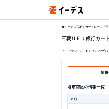
イーデスTOP
カードローン
三
三菱ＵＦＪ銀行カードロ
このページにはPRリンクが含
情報
堺市南区
の情報一覧
名称