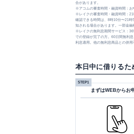
合があります。
※
アコムの審査時間・融資時間：お
※
レイクの審査時間・融資時間：2
確認できる時間は、8時10分〜21
知される場合があります。一部金融
※
レイクの無利息期間サービス：36
での登録が完了の方。60日間無利
利息適用。他の無利息商品との併用
本日中に借りるた
STEP1
まずはWEBからお