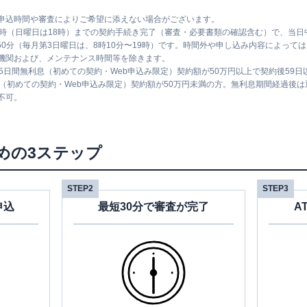
申込時間や審査によりご希望に添えない場合がございます。
1時（日曜日は18時）までの契約手続き完了（審査・必要書類の確認含む）で、当
時50分（毎月第3日曜日は、8時10分〜19時）です。時間外や申し込み内容によっ
機関および、メンテナンス時間等を除きます。
5日間無利息（初めての契約・Web申込み限定）契約額が50万円以上で契約後59
息（初めての契約・Web申込み限定）契約額が50万円未満の方。無利息期間経過後
不可。
めの3ステップ
STEP2
STEP3
申込
最短30分で審査が完了
A