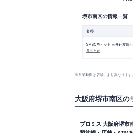
堺市南区
の情報一覧
名称
SMBCモビット
三井住友銀行
泉北とが
※
営業時間は店舗により異なります
大阪府
堺市南区
の
プロミス 大阪府堺市
契約機・店舗・ATM