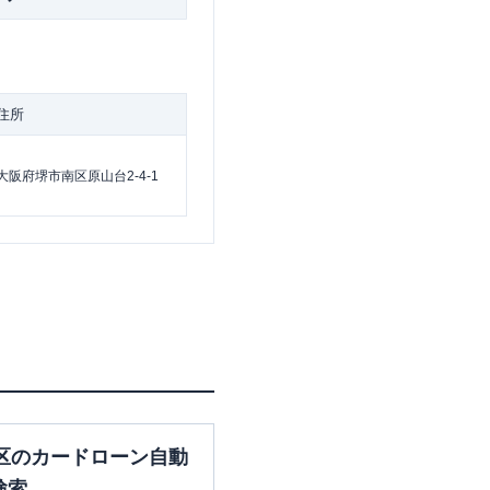
住所
大阪府堺市南区原山台2-4-1
区のカードローン自動
検索