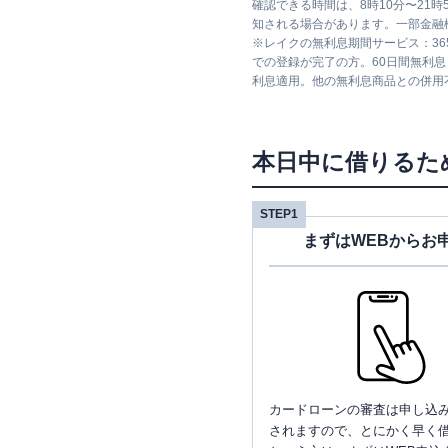
確認できる時間は、8時10分〜21
知される場合があります。一部金融
※
レイクの無利息期間サービス：36
での登録が完了の方。60日間無利
利息適用。他の無利息商品との併用
本日中に借りるた
STEP1
まずはWEBからお
カードローンの審査は申し込
されますので、とにかく早く借