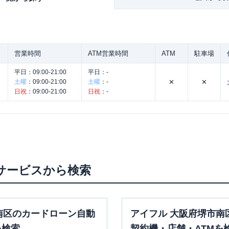
営業時間
ATM営業時間
ATM
駐車場
平日：
09:00-21:00
平日：
-
土曜
：
09:00-21:00
土曜
：
-
✕
✕
日祝
：
09:00-21:00
日祝
：
-
。
サービスから検索
南区のカードローン自動
アイフル 大阪府堺市南
を検索
契約機・店舗・ATMを