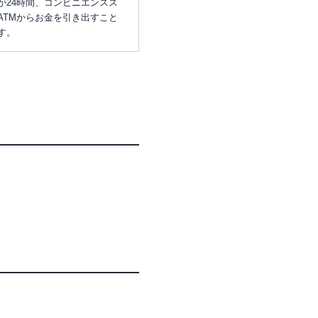
が24時間、コンビニエンスス
ATMからお金を引き出すこと
す。