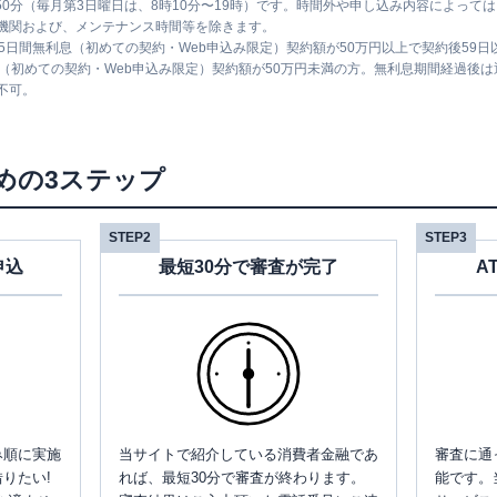
時50分（毎月第3日曜日は、8時10分〜19時）です。時間外や申し込み内容によっ
機関および、メンテナンス時間等を除きます。
5日間無利息（初めての契約・Web申込み限定）契約額が50万円以上で契約後59
息（初めての契約・Web申込み限定）契約額が50万円未満の方。無利息期間経過後
不可。
めの3ステップ
STEP2
STEP3
申込
最短30分で審査が完了
A
み順に実施
当サイトで紹介している消費者金融であ
審査に通
りたい!
れば、最短30分で審査が終わります。
能です。