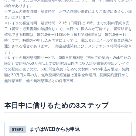
行、曜日、または本人確認書類の提出状況によって、当日中の融資ができない
場合があります。
※
アコムの審査時間・融資時間：お申込時間や審査によりご希望に添えない場
合がございます。
※
レイクの審査時間・融資時間：21時（日曜日は18時）までの契約手続き完
了（審査・必要書類の確認含む）で、当日中に振込みが可能です。審査結果を
確認できる時間は、8時10分〜21時50分（毎月第3日曜日は、8時10分〜19
時）です。時間外や申し込み内容によっては、電話またはメールで審査結果が
通知される場合があります。一部金融機関および、メンテナンス時間等を除き
ます。
※
レイクの無利息期間サービス：365日間無利息（初めての契約・Web申込み
限定）契約額が50万円以上で契約後59日以内に収入証明書類の提出とレイク
での登録が完了の方。60日間無利息（初めての契約・Web申込み限定）契約
額が50万円未満の方。無利息期間経過後は通常金利適用。初回契約翌日から
無利息適用。他の無利息商品との併用不可。
本日中に借りるための3ステップ
まずはWEBからお申込
STEP1