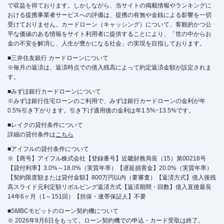
で収益を得ております。しかしながら、当サイトの掲載情報やランキングに
おける提携事業者サービスへの評価は、提携の有無や金銭による影響を一切
受けておりません。カードローン（キャッシング）について、客観的かつ公
平な価値のある情報をサイト利用者に提供することにより、「世の中からお
金の不安を解消し、人生が豊かになる社会」の実現を目指しております。
■三井住友銀行 カードローンについて
※毎月の返済は、返済時点での借入残高によって約定返済金額が設定されま
す。
■みずほ銀行カードローンについて
※みずほ銀行住宅ローンのご利用で、みずほ銀行カードローンの金利が年
0.5%引き下がります。引き下げ適用後の金利は年1.5%~13.5%です。
■レイクの貸付条件について
詳細の貸付条件は
こちら
■アイフルの貸付条件について
※【商号】アイフル株式会社【登録番号】近畿財務局長（15）第00218号
【貸付利率】3.0%～18.0%（実質年率）【遅延損害金】20.0%（実質年率）
【契約限度額または貸付金額】800万円以内（要審査）【返済方式】借入後残
高スライド元利定額リボルビング返済方式【返済期間・回数】借入直後最長
14年6ヶ月（1～151回）【担保・連帯保証人】不要
■SMBCモビットのローン契約機について
※ 2026年9月6日をもって、ローン契約機での申込・カード受取は終了。