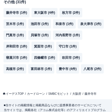
その他
(
31
件)
藤井寺市
(
1
件)
東大阪市
(
4
件)
枚方市
(
2
件)
茨木市
(
1
件)
池田市
(
1
件)
和泉市
(
1
件)
泉大津市
(
1
件)
門真市
(
1
件)
貝塚市
(
1
件)
河内長野市
(
1
件)
岸和田市
(
1
件)
箕面市
(
1
件)
守口市
(
1
件)
寝屋川市
(
1
件)
四條畷市
(
1
件)
吹田市
(
3
件)
高槻市
(
2
件)
富田林市
(
1
件)
豊中市
(
4
件)
八尾市
(
2
件)
イーデスTOP
カードローン
SMBCモビット
大阪府
藤井寺市
■当サイトの掲載情報と掲載商品ならびに提携事業者のサービスについて
当サイトでは、掲載各社（アコム株式会社等）のアフィリエイトプログラム