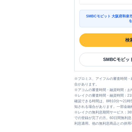
SMBCモビット 大阪府和
検
SMBCモビッ
※
プロミス、アイフルの審査時間・
合があります。
※
アコムの審査時間・融資時間：お
※
レイクの審査時間・融資時間：2
確認できる時間は、8時10分〜21
知される場合があります。一部金融
※
レイクの無利息期間サービス：36
での登録が完了の方。60日間無利
利息適用。他の無利息商品との併用