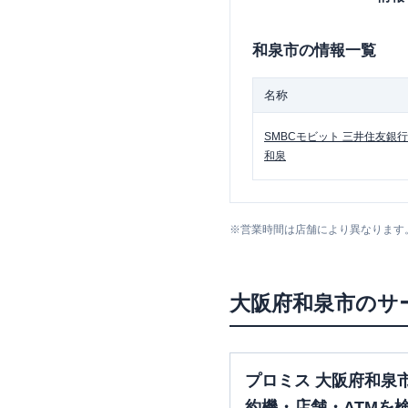
和泉市
の情報一覧
名称
SMBCモビット
三井住友銀行
和泉
※
営業時間は店舗により異なります
大阪府
和泉市
のサ
プロミス 大阪府和泉
約機・店舗・ATMを