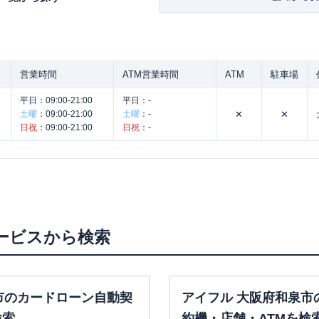
営業時間
ATM営業時間
ATM
駐車場
平日：
09:00-21:00
平日：
-
土曜
：
09:00-21:00
土曜
：
-
✕
✕
日祝
：
09:00-21:00
日祝
：
-
。
ービスから検索
市のカードローン自動契
アイフル 大阪府和泉市
検索
約機・店舗・ATMを検