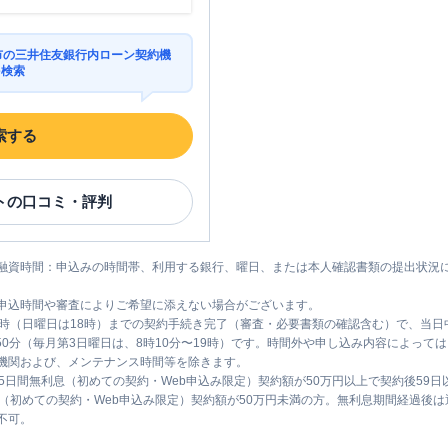
泉市の三井住友銀行内ローン契約機
を検索
索する
ト
の口コミ・評判
融資時間：申込みの時間帯、利用する銀行、曜日、または本人確認書類の提出状況
申込時間や審査によりご希望に添えない場合がございます。
1時（日曜日は18時）までの契約手続き完了（審査・必要書類の確認含む）で、当
時50分（毎月第3日曜日は、8時10分〜19時）です。時間外や申し込み内容によっ
機関および、メンテナンス時間等を除きます。
5日間無利息（初めての契約・Web申込み限定）契約額が50万円以上で契約後59
息（初めての契約・Web申込み限定）契約額が50万円未満の方。無利息期間経過後
不可。