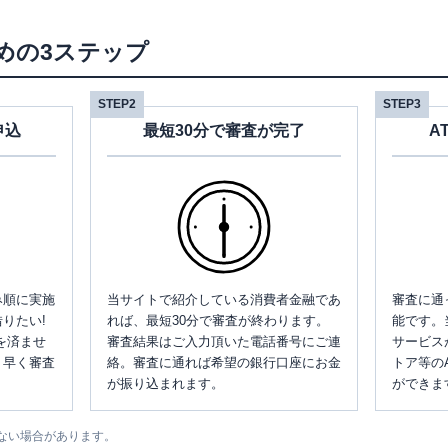
めの3ステップ
STEP2
STEP3
申込
最短30分で審査が完了
A
み順に実施
当サイトで紹介している消費者金融であ
審査に通
りたい!
れば、最短30分で審査が終わります。
能です。
を済ませ
審査結果はご入力頂いた電話番号にご連
サービス
、早く審査
絡。審査に通れば希望の銀行口座にお金
トア等の
が振り込まれます。
ができま
ない場合があります。