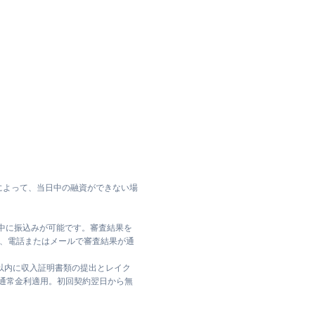
によって、当日中の融資ができない場
日中に振込みが可能です。審査結果を
ては、電話またはメールで審査結果が通
日以内に収入証明書類の提出とレイク
は通常金利適用。初回契約翌日から無