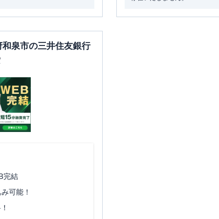
阪府和泉市の三井住友銀行
索
B完結
込み可能！
料！