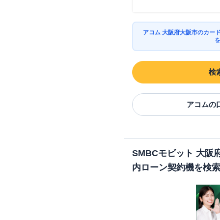
名称
アコム 大阪府大阪市のカー
SMBCモビット
三井住友銀行
美章園
検
SMBCモビット
三井住友銀行
駒川町
アコム
の
大阪市東成区
の情報一
名称
SMBCモビット 大
内ローン契約機を検
SMBCモビット
三井住友銀行
鶴橋
大阪市此花区
の情報一