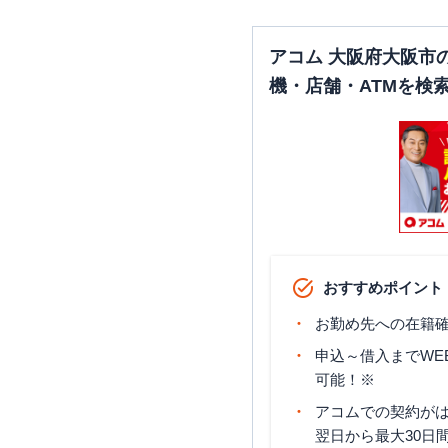
アコム 大阪府大阪市
大阪市平野区
の情報一
機・店舗・ATMを検
名称
SMBCモビット
三井住友銀行
平野上町出張所
大阪市旭区
の情報一覧
おすすめポイント
名称
お勤め先への在籍確
SMBCモビット
三井住友銀行
申込～借入までWE
千林
可能！※
アコムでの契約が
翌日から最大30日
大阪市東住吉区
の情報