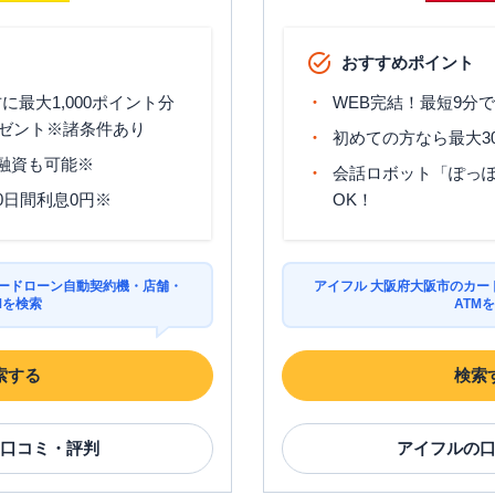
土曜
：
09:00-21:00
土曜
：
-
✕
✕
日祝
：
09:00-21:00
日祝
：
-
おすすめポイント
平日：
09:00-21:00
平日：
-
土曜
：
09:00-21:00
土曜
：
-
✕
✕
最大1,000ポイント分
WEB完結！最短9分
日祝
：
09:00-21:00
日祝
：
-
ゼント※諸条件あり
初めての方なら最大3
分融資も可能※
平日：
09:00-21:00
平日：
-
会話ロボット「ぽっぽ
土曜
：
09:00-21:00
土曜
：
-
✕
✕
0日間利息0円※
OK！
日祝
：
09:00-21:00
日祝
：
-
覧
カードローン自動契約機・店舗・
アイフル 大阪府大阪市のカー
Mを検索
ATM
営業時間
ATM営業時間
ATM
駐車場
索する
検索
平日：
09:00-21:00
平日：
-
土曜
：
09:00-21:00
土曜
：
-
✕
✕
日祝
：
09:00-21:00
日祝
：
-
口コミ・評判
アイフル
の
平日：
09:00-21:00
平日：
-
土曜
：
09:00-21:00
土曜
：
-
✕
✕