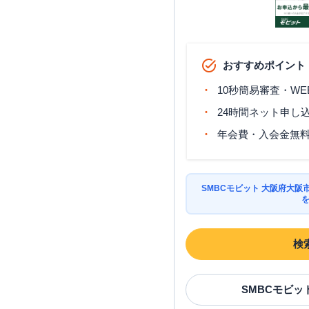
名称
SMBCモビット
三井住友銀行
おすすめポイント
四貫島出張所
10秒簡易審査・WE
24時間ネット申し
大阪市淀川区
の情報一
年会費・入会金無
名称
SMBCモビット 大阪府大
SMBCモビット
三井住友銀行
十三
検
SMBCモビット
三井住友銀行
新大阪
SMBCモビッ
SMBCモビット
三井住友銀行