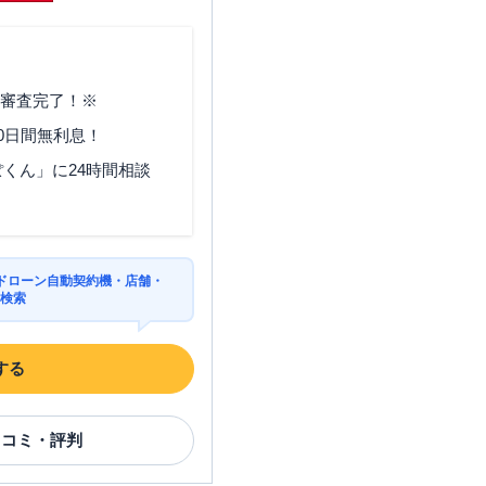
大阪府大阪市北区南森町2-1-
29
で審査完了！※
大阪府大阪市北区角田町8-47
0日間無利息！
大阪府大阪市北区梅田１丁目
くん」に24時間相談
大阪駅前ダイヤモンド地下街
２号
ドローン自動契約機・店舗・
を検索
住所
する
大阪府大阪市城東区永田4-17-
12
口コミ・評判
大阪府大阪市城東区蒲生4-22-
12