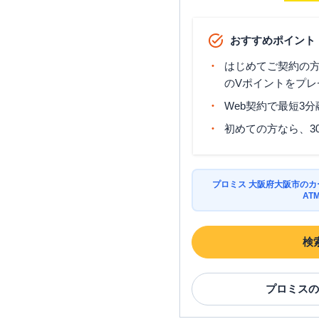
SMBCモビット
三井住友銀行
南森町
おすすめポイント
SMBCモビット
三井住友銀行
はじめてご契約の方に
阪急グランドビル出張所
のVポイントをプレ
Web契約で最短3
SMBCモビット
三井住友銀行
ディアモール大阪出張所
初めての方なら、3
大阪市城東区
の情報一
プロミス 大阪府大阪市の
AT
名称
検
SMBCモビット
三井住友銀行
深江橋
プロミス
の
SMBCモビット
三井住友銀行
城東