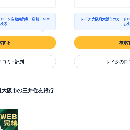
営業時間
ATM営業時間
ATM
駐車場
ドローン自動契約機・店舗・ATM
レイク 大阪府大阪市のカードロ
平日：
09:00-21:00
平日：
-
を検索
を検
土曜
：
09:00-21:00
土曜
：
-
✕
✕
日祝
：
09:00-21:00
日祝
：
-
索する
検索
平日：
09:00-21:00
平日：
-
土曜
：
09:00-21:00
土曜
：
-
✕
✕
日祝
：
09:00-21:00
日祝
：
-
口コミ・評判
レイク
の口
覧
営業時間
ATM営業時間
ATM
駐車場
阪府大阪市の三井住友銀行
索
平日：
09:00-21:00
平日：
-
土曜
：
09:00-21:00
土曜
：
-
✕
✕
日祝
：
09:00-21:00
日祝
：
-
覧