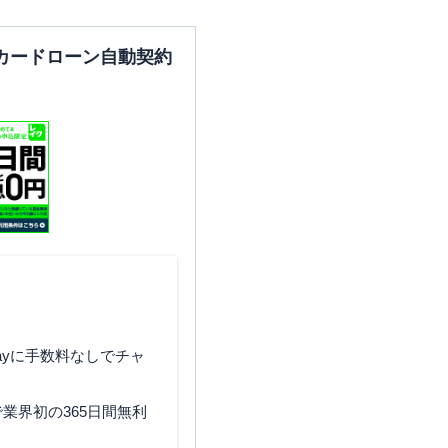
カードローン自動契約
住所
大阪府大阪市平野区平野上町
2-7-9
住所
大阪府大阪市旭区千林2-12-
ayに手数料なしでチャ
31
業界初の365日間無利