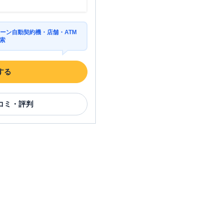
住所
ーン自動契約機・店舗・ATM
索
大阪府大阪市東住吉区北田辺
1-2-7
する
大阪府大阪市東住吉区駒川5-
23-23
コミ・評判
住所
大阪府大阪市東成区東小橋3-
12-18