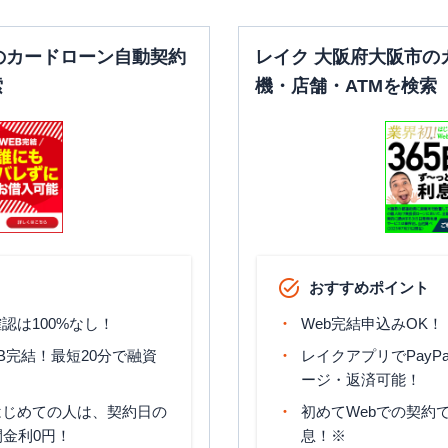
日祝
：
09:00-21:00
日祝
：
-
のカードローン自動契約
レイク 大阪府大阪市の
覧
索
機・店舗・ATMを検索
営業時間
ATM営業時間
ATM
駐車場
平日：
09:00-21:00
平日：
-
土曜
：
09:00-21:00
土曜
：
-
✕
✕
日祝
：
09:00-21:00
日祝
：
-
おすすめポイント
営業時間
ATM営業時間
ATM
駐車場
認は100%なし！
Web完結申込みOK！
平日：
09:00-21:00
平日：
-
B完結！最短20分で融資
レイクアプリでPayP
土曜
：
09:00-21:00
土曜
：
-
✕
✕
ージ・返済可能！
日祝
：
09:00-21:00
日祝
：
-
はじめての人は、契約日の
初めてWebでの契約で
間金利0円！
息！※
一覧