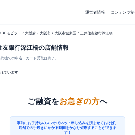
運営者情報
コンテンツ制
MBCモビット
大阪府
大阪市
大阪市城東区
三井住友銀行深江橋
井住友銀行深江橋の店舗情報
ン契約機での申込・カード受取は終了。
まれています
ご融資を
お急ぎの方
へ
事前にお手持ちのスマホでネット申し込みを済ませておけば、
店舗での手続きにかかる時間をかなり短縮することができま
す！