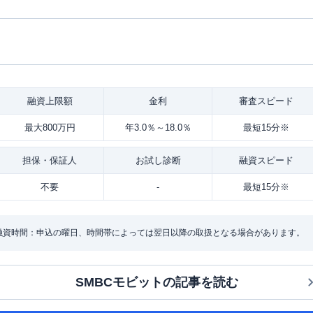
融資
上限額
金利
審査
スピード
最大800万円
年3.0％～18.0％
最短15分※
担保・
保証人
お試し
診断
融資
スピード
不要
-
最短15分※
・融資時間：申込の曜日、時間帯によっては翌日以降の取扱となる場合があります。
SMBCモビット
の記事を読む