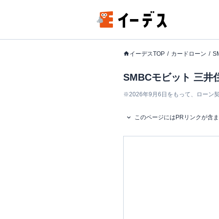
イーデスTOP
カードローン
S
SMBCモビット 三
※
2026年9月6日をもって、ロー
このページにはPRリンクが含