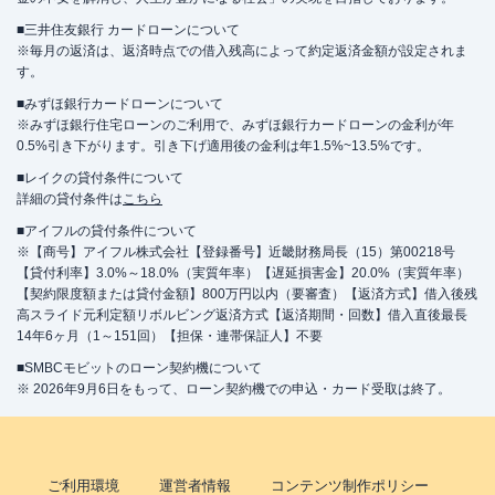
■三井住友銀行 カードローンについて
※毎月の返済は、返済時点での借入残高によって約定返済金額が設定されま
す。
■みずほ銀行カードローンについて
※みずほ銀行住宅ローンのご利用で、みずほ銀行カードローンの金利が年
0.5%引き下がります。引き下げ適用後の金利は年1.5%~13.5%です。
■レイクの貸付条件について
詳細の貸付条件は
こちら
■アイフルの貸付条件について
※【商号】アイフル株式会社【登録番号】近畿財務局長（15）第00218号
【貸付利率】3.0%～18.0%（実質年率）【遅延損害金】20.0%（実質年率）
【契約限度額または貸付金額】800万円以内（要審査）【返済方式】借入後残
高スライド元利定額リボルビング返済方式【返済期間・回数】借入直後最長
14年6ヶ月（1～151回）【担保・連帯保証人】不要
■SMBCモビットのローン契約機について
※ 2026年9月6日をもって、ローン契約機での申込・カード受取は終了。
ご利用環境
運営者情報
コンテンツ制作ポリシー