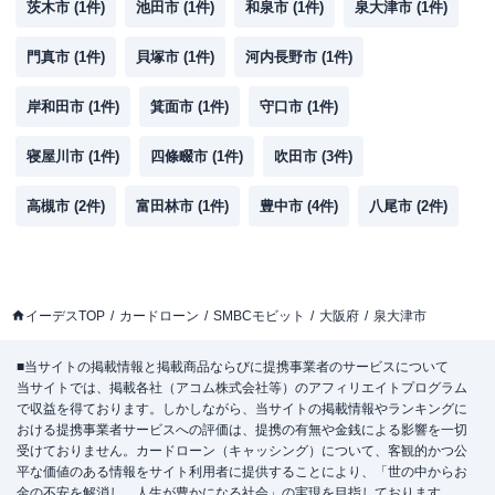
茨木市
(
1
件)
池田市
(
1
件)
和泉市
(
1
件)
泉大津市
(
1
件)
門真市
(
1
件)
貝塚市
(
1
件)
河内長野市
(
1
件)
岸和田市
(
1
件)
箕面市
(
1
件)
守口市
(
1
件)
寝屋川市
(
1
件)
四條畷市
(
1
件)
吹田市
(
3
件)
高槻市
(
2
件)
富田林市
(
1
件)
豊中市
(
4
件)
八尾市
(
2
件)
イーデスTOP
カードローン
SMBCモビット
大阪府
泉大津市
■当サイトの掲載情報と掲載商品ならびに提携事業者のサービスについて
当サイトでは、掲載各社（アコム株式会社等）のアフィリエイトプログラム
で収益を得ております。しかしながら、当サイトの掲載情報やランキングに
おける提携事業者サービスへの評価は、提携の有無や金銭による影響を一切
受けておりません。カードローン（キャッシング）について、客観的かつ公
平な価値のある情報をサイト利用者に提供することにより、「世の中からお
金の不安を解消し、人生が豊かになる社会」の実現を目指しております。