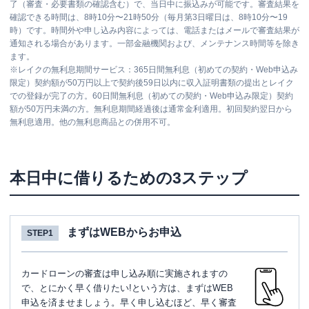
了（審査・必要書類の確認含む）で、当日中に振込みが可能です。審査結果を
確認できる時間は、8時10分〜21時50分（毎月第3日曜日は、8時10分〜19
時）です。時間外や申し込み内容によっては、電話またはメールで審査結果が
通知される場合があります。一部金融機関および、メンテナンス時間等を除き
ます。
※
レイクの無利息期間サービス：365日間無利息（初めての契約・Web申込み
限定）契約額が50万円以上で契約後59日以内に収入証明書類の提出とレイク
での登録が完了の方。60日間無利息（初めての契約・Web申込み限定）契約
額が50万円未満の方。無利息期間経過後は通常金利適用。初回契約翌日から
無利息適用。他の無利息商品との併用不可。
本日中に借りるための3ステップ
まずはWEBからお申込
STEP1
カードローンの審査は申し込み順に実施されますの
で、とにかく早く借りたい!という方は、まずはWEB
申込を済ませましょう。早く申し込むほど、早く審査