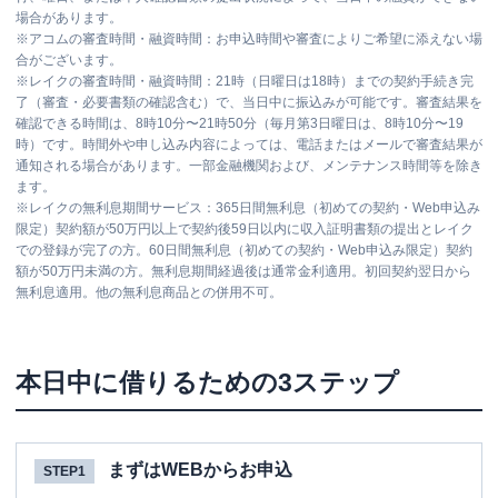
場合があります。
※
アコムの審査時間・融資時間：お申込時間や審査によりご希望に添えない場
合がございます。
※
レイクの審査時間・融資時間：21時（日曜日は18時）までの契約手続き完
了（審査・必要書類の確認含む）で、当日中に振込みが可能です。審査結果を
確認できる時間は、8時10分〜21時50分（毎月第3日曜日は、8時10分〜19
時）です。時間外や申し込み内容によっては、電話またはメールで審査結果が
通知される場合があります。一部金融機関および、メンテナンス時間等を除き
ます。
※
レイクの無利息期間サービス：365日間無利息（初めての契約・Web申込み
限定）契約額が50万円以上で契約後59日以内に収入証明書類の提出とレイク
での登録が完了の方。60日間無利息（初めての契約・Web申込み限定）契約
額が50万円未満の方。無利息期間経過後は通常金利適用。初回契約翌日から
無利息適用。他の無利息商品との併用不可。
本日中に借りるための3ステップ
まずはWEBからお申込
STEP1