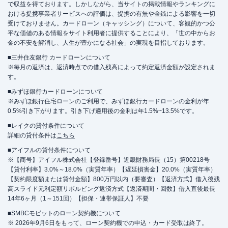
で収益を得ております。しかしながら、当サイトの掲載情報やランキングに
おける提携事業者サービスへの評価は、提携の有無や金銭による影響を一切
受けておりません。カードローン（キャッシング）について、客観的かつ公
平な価値のある情報をサイト利用者に提供することにより、「世の中からお
金の不安を解消し、人生が豊かになる社会」の実現を目指しております。
■三井住友銀行 カードローンについて
※毎月の返済は、返済時点での借入残高によって約定返済金額が設定されま
す。
■みずほ銀行カードローンについて
※みずほ銀行住宅ローンのご利用で、みずほ銀行カードローンの金利が年
0.5%引き下がります。引き下げ適用後の金利は年1.5%~13.5%です。
■レイクの貸付条件について
詳細の貸付条件は
こちら
■アイフルの貸付条件について
※【商号】アイフル株式会社【登録番号】近畿財務局長（15）第00218号
【貸付利率】3.0%～18.0%（実質年率）【遅延損害金】20.0%（実質年率）
【契約限度額または貸付金額】800万円以内（要審査）【返済方式】借入後残
高スライド元利定額リボルビング返済方式【返済期間・回数】借入直後最長
14年6ヶ月（1～151回）【担保・連帯保証人】不要
■SMBCモビットのローン契約機について
※ 2026年9月6日をもって、ローン契約機での申込・カード受取は終了。