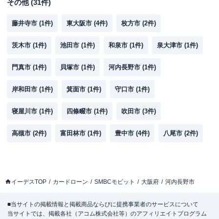
その他
(
31
件)
藤井寺市
(
1
件)
東大阪市
(
4
件)
枚方市
(
2
件)
茨木市
(
1
件)
池田市
(
1
件)
和泉市
(
1
件)
泉大津市
(
1
件)
門真市
(
1
件)
貝塚市
(
1
件)
河内長野市
(
1
件)
岸和田市
(
1
件)
箕面市
(
1
件)
守口市
(
1
件)
寝屋川市
(
1
件)
四條畷市
(
1
件)
吹田市
(
3
件)
高槻市
(
2
件)
富田林市
(
1
件)
豊中市
(
4
件)
八尾市
(
2
件)
イーデスTOP
カードローン
SMBCモビット
大阪府
河内長野市
■当サイトの掲載情報と掲載商品ならびに提携事業者のサービスについて
当サイトでは、掲載各社（アコム株式会社等）のアフィリエイトプログラム