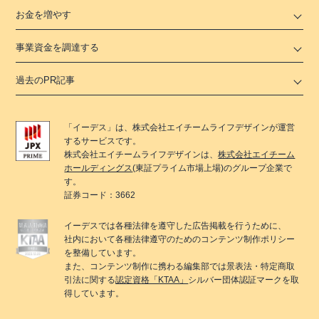
お金を増やす
事業資金を調達する
過去のPR記事
「
イーデス
」は、
株式会社エイチームライフデザイン
が運営
するサービスです。
株式会社エイチームライフデザイン
は、
株式会社エイチーム
ホールディングス
(東証プライム市場上場)のグループ企業で
す。
証券コード：3662
イーデス
では各種法律を遵守した広告掲載を行うために、
社内において各種法律遵守のためのコンテンツ制作ポリシー
を整備しています。
また、コンテンツ制作に携わる編集部では景表法・特定商取
引法に関する
認定資格「KTAA」
シルバー団体認証マークを取
得しています。