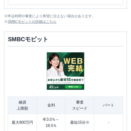
※
申込時間や審査により希望に沿えない場合があります。
※
SMBCモビット
の詳細はこちら
SMBCモビット
融資
審査
金利
パート
上限額
スピード
年3.0％～
最大800万円
最短15分※
-
18.0％