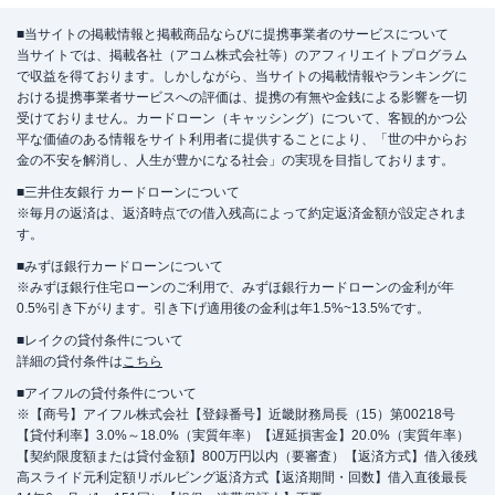
■当サイトの掲載情報と掲載商品ならびに提携事業者のサービスについて
当サイトでは、掲載各社（アコム株式会社等）のアフィリエイトプログラム
で収益を得ております。しかしながら、当サイトの掲載情報やランキングに
おける提携事業者サービスへの評価は、提携の有無や金銭による影響を一切
受けておりません。カードローン（キャッシング）について、客観的かつ公
平な価値のある情報をサイト利用者に提供することにより、「世の中からお
金の不安を解消し、人生が豊かになる社会」の実現を目指しております。
■三井住友銀行 カードローンについて
※毎月の返済は、返済時点での借入残高によって約定返済金額が設定されま
す。
■みずほ銀行カードローンについて
※みずほ銀行住宅ローンのご利用で、みずほ銀行カードローンの金利が年
0.5%引き下がります。引き下げ適用後の金利は年1.5%~13.5%です。
■レイクの貸付条件について
詳細の貸付条件は
こちら
■アイフルの貸付条件について
※【商号】アイフル株式会社【登録番号】近畿財務局長（15）第00218号
【貸付利率】3.0%～18.0%（実質年率）【遅延損害金】20.0%（実質年率）
【契約限度額または貸付金額】800万円以内（要審査）【返済方式】借入後残
高スライド元利定額リボルビング返済方式【返済期間・回数】借入直後最長