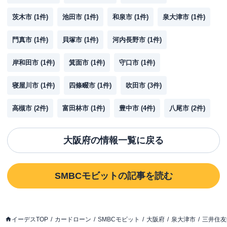
茨木市
(
1
件)
池田市
(
1
件)
和泉市
(
1
件)
泉大津市
(
1
件)
門真市
(
1
件)
貝塚市
(
1
件)
河内長野市
(
1
件)
岸和田市
(
1
件)
箕面市
(
1
件)
守口市
(
1
件)
寝屋川市
(
1
件)
四條畷市
(
1
件)
吹田市
(
3
件)
高槻市
(
2
件)
富田林市
(
1
件)
豊中市
(
4
件)
八尾市
(
2
件)
大阪府
の情報一覧に戻る
SMBCモビット
の記事を読む
イーデスTOP
カードローン
SMBCモビット
大阪府
泉大津市
三井住友