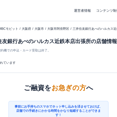
運営者情報
コンテンツ制
MBCモビット
大阪府
大阪市
大阪市阿倍野区
三井住友銀行あべのハルカス近
井住友銀行あべのハルカス近鉄本店出張所の店舗情報
ン契約機での申込・カード受取は終了。
まれています
ご融資を
お急ぎの方
へ
事前にお手持ちのスマホでネット申し込みを済ませておけば、
店舗での手続きにかかる時間をかなり短縮することができま
す！