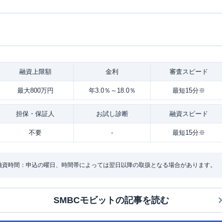
融資
上限額
金利
審査
スピード
最大800万円
年3.0％～18.0％
最短15分※
担保・
保証人
お試し
診断
融資
スピード
不要
-
最短15分※
・融資時間：申込の曜日、時間帯によっては翌日以降の取扱となる場合があります。
SMBCモビット
の記事を読む