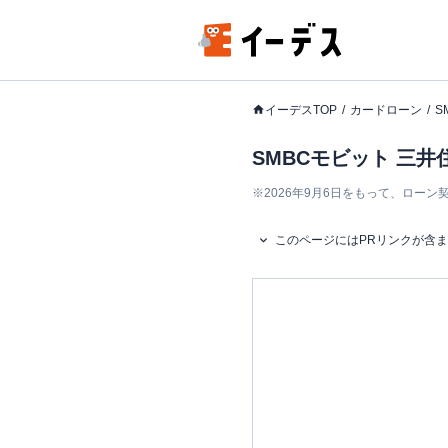
イーデスTOP
カードローン
S
SMBCモビット 三
※
2026年9月6日をもって、ロー
このページにはPRリンクが含