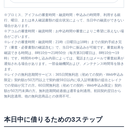
※
プロミス、アイフルの審査時間・融資時間：申込みの時間帯、利用する銀
行、曜日、または本人確認書類の提出状況によって、当日中の融資ができない
場合があります。
※
アコムの審査時間・融資時間：お申込時間や審査によりご希望に添えない場
合がございます。
※
レイクの審査時間・融資時間：21時（日曜日は18時）までの契約手続き完
了（審査・必要書類の確認含む）で、当日中に振込みが可能です。審査結果を
確認できる時間は、8時10分〜21時50分（毎月第3日曜日は、8時10分〜19
時）です。時間外や申し込み内容によっては、電話またはメールで審査結果が
通知される場合があります。一部金融機関および、メンテナンス時間等を除き
ます。
※
レイクの無利息期間サービス：365日間無利息（初めての契約・Web申込み
限定）契約額が50万円以上で契約後59日以内に収入証明書類の提出とレイク
での登録が完了の方。60日間無利息（初めての契約・Web申込み限定）契約
額が50万円未満の方。無利息期間経過後は通常金利適用。初回契約翌日から
無利息適用。他の無利息商品との併用不可。
本日中に借りるための3ステップ