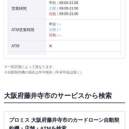
平日：
09:00-21:00
営業時間
土曜
：
09:00-21:00
日祝
：
09:00-21:00
平日：
-
ATM営業時間
土曜
：
-
日祝
：
-
ATM
✕
駐車場
〇
※
一部店舗によって異なります。
大阪府藤井寺市沢田２丁目９－４０ １
住所
※
自動契約機の場合は年中無休（年末年始は除く）
Ｆ
大阪府
藤井寺市
のサービスから検索
プロミス 大阪府藤井寺市のカードローン自動契
約機・店舗・ATMを検索