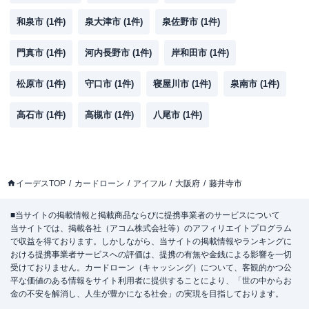
和泉市
(
1
件)
泉大津市
(
1
件)
泉佐野市
(
1
件)
門真市
(
1
件)
河内長野市
(
1
件)
岸和田市
(
1
件)
松原市
(
1
件)
守口市
(
1
件)
寝屋川市
(
1
件)
泉南市
(
1
件)
高石市
(
1
件)
高槻市
(
1
件)
八尾市
(
1
件)
イーデスTOP
カードローン
アイフル
大阪府
藤井寺市
■当サイトの掲載情報と掲載商品ならびに提携事業者のサービスについて
当サイトでは、掲載各社（アコム株式会社等）のアフィリエイトプログラム
で収益を得ております。しかしながら、当サイトの掲載情報やランキングに
おける提携事業者サービスへの評価は、提携の有無や金銭による影響を一切
受けておりません。カードローン（キャッシング）について、客観的かつ公
平な価値のある情報をサイト利用者に提供することにより、「世の中からお
金の不安を解消し、人生が豊かになる社会」の実現を目指しております。