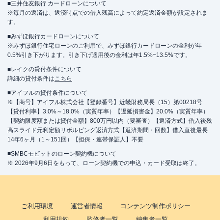
■三井住友銀行 カードローンについて
※毎月の返済は、返済時点での借入残高によって約定返済金額が設定されま
す。
■みずほ銀行カードローンについて
※みずほ銀行住宅ローンのご利用で、みずほ銀行カードローンの金利が年
0.5%引き下がります。引き下げ適用後の金利は年1.5%~13.5%です。
■レイクの貸付条件について
詳細の貸付条件は
こちら
■アイフルの貸付条件について
※【商号】アイフル株式会社【登録番号】近畿財務局長（15）第00218号
【貸付利率】3.0%～18.0%（実質年率）【遅延損害金】20.0%（実質年率）
【契約限度額または貸付金額】800万円以内（要審査）【返済方式】借入後残
高スライド元利定額リボルビング返済方式【返済期間・回数】借入直後最長
14年6ヶ月（1～151回）【担保・連帯保証人】不要
■SMBCモビットのローン契約機について
※ 2026年9月6日をもって、ローン契約機での申込・カード受取は終了。
ご利用環境
運営者情報
コンテンツ制作ポリシー
利用規約
監修者一覧
編集者一覧