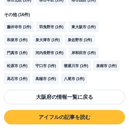
堺市北区
(
1
件)
堺市中区
(
1
件)
堺市西区
(
1
件)
その他
(
16
件)
藤井寺市
(
1
件)
羽曳野市
(
1
件)
東大阪市
(
1
件)
和泉市
(
1
件)
泉大津市
(
1
件)
泉佐野市
(
1
件)
門真市
(
1
件)
河内長野市
(
1
件)
岸和田市
(
1
件)
松原市
(
1
件)
守口市
(
1
件)
寝屋川市
(
1
件)
泉南市
(
1
件)
高石市
(
1
件)
高槻市
(
1
件)
八尾市
(
1
件)
大阪府
の情報一覧に戻る
アイフル
の記事を読む