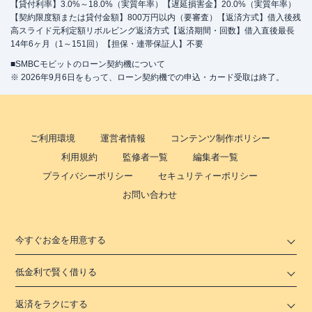
【貸付利率】3.0%～18.0%（実質年率）【遅延損害金】20.0%（実質年率）
【契約限度額または貸付金額】800万円以内（要審査）【返済方式】借入後残
高スライド元利定額リボルビング返済方式【返済期間・回数】借入直後最長
14年6ヶ月（1～151回）【担保・連帯保証人】不要
■SMBCモビットのローン契約機について
※ 2026年9月6日をもって、ローン契約機での申込・カード受取は終了。
ご利用環境
運営者情報
コンテンツ制作ポリシー
利用規約
監修者一覧
編集者一覧
プライバシーポリシー
セキュリティーポリシー
お問い合わせ
今すぐお金を用意する
低金利で賢く借りる
返済をラクにする