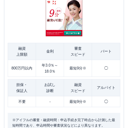
融資
審査
金利
パート
上限額
スピード
年3.0％～
800万円以内
最短9分※
◯
18.0％
担保・
お試し
融資
アルバイト
保証人
診断
スピード
不要
-
最短9分※
◯
※アイフルの審査・融資時間：申込手続き完了時点から計測した最
短時間であり、申込時間や審査状況などにより異なります。