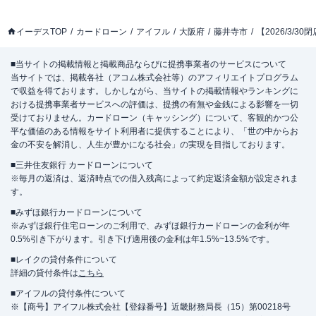
イーデスTOP
カードローン
アイフル
大阪府
藤井寺市
【2026/3/
■当サイトの掲載情報と掲載商品ならびに提携事業者のサービスについて
当サイトでは、掲載各社（アコム株式会社等）のアフィリエイトプログラム
で収益を得ております。しかしながら、当サイトの掲載情報やランキングに
おける提携事業者サービスへの評価は、提携の有無や金銭による影響を一切
受けておりません。カードローン（キャッシング）について、客観的かつ公
平な価値のある情報をサイト利用者に提供することにより、「世の中からお
金の不安を解消し、人生が豊かになる社会」の実現を目指しております。
■三井住友銀行 カードローンについて
※毎月の返済は、返済時点での借入残高によって約定返済金額が設定されま
す。
■みずほ銀行カードローンについて
※みずほ銀行住宅ローンのご利用で、みずほ銀行カードローンの金利が年
0.5%引き下がります。引き下げ適用後の金利は年1.5%~13.5%です。
■レイクの貸付条件について
詳細の貸付条件は
こちら
■アイフルの貸付条件について
※【商号】アイフル株式会社【登録番号】近畿財務局長（15）第00218号