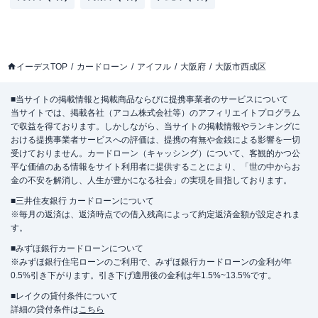
イーデスTOP
カードローン
アイフル
大阪府
大阪市西成区
■当サイトの掲載情報と掲載商品ならびに提携事業者のサービスについて
当サイトでは、掲載各社（アコム株式会社等）のアフィリエイトプログラム
で収益を得ております。しかしながら、当サイトの掲載情報やランキングに
おける提携事業者サービスへの評価は、提携の有無や金銭による影響を一切
受けておりません。カードローン（キャッシング）について、客観的かつ公
平な価値のある情報をサイト利用者に提供することにより、「世の中からお
金の不安を解消し、人生が豊かになる社会」の実現を目指しております。
■三井住友銀行 カードローンについて
※毎月の返済は、返済時点での借入残高によって約定返済金額が設定されま
す。
■みずほ銀行カードローンについて
※みずほ銀行住宅ローンのご利用で、みずほ銀行カードローンの金利が年
0.5%引き下がります。引き下げ適用後の金利は年1.5%~13.5%です。
■レイクの貸付条件について
詳細の貸付条件は
こちら