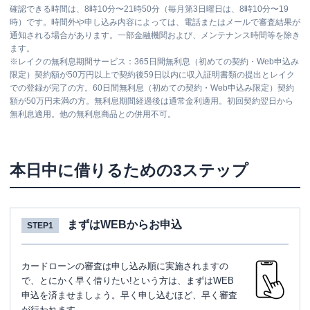
確認できる時間は、8時10分〜21時50分（毎月第3日曜日は、8時10分〜19
時）です。時間外や申し込み内容によっては、電話またはメールで審査結果が
通知される場合があります。一部金融機関および、メンテナンス時間等を除き
ます。
※
レイクの無利息期間サービス：365日間無利息（初めての契約・Web申込み
限定）契約額が50万円以上で契約後59日以内に収入証明書類の提出とレイク
での登録が完了の方。60日間無利息（初めての契約・Web申込み限定）契約
額が50万円未満の方。無利息期間経過後は通常金利適用。初回契約翌日から
無利息適用。他の無利息商品との併用不可。
本日中に借りるための3ステップ
まずはWEBからお申込
STEP1
カードローンの審査は申し込み順に実施されますの
で、とにかく早く借りたい!という方は、まずはWEB
申込を済ませましょう。早く申し込むほど、早く審査
が行われます。