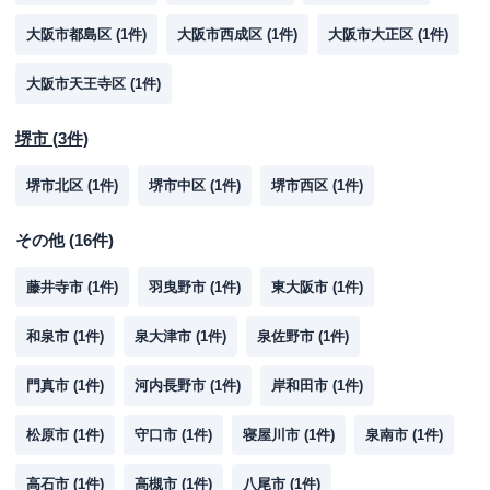
大阪市都島区
(
1
件)
大阪市西成区
(
1
件)
大阪市大正区
(
1
件)
大阪市天王寺区
(
1
件)
堺市
(
3
件)
堺市北区
(
1
件)
堺市中区
(
1
件)
堺市西区
(
1
件)
その他
(
16
件)
藤井寺市
(
1
件)
羽曳野市
(
1
件)
東大阪市
(
1
件)
和泉市
(
1
件)
泉大津市
(
1
件)
泉佐野市
(
1
件)
門真市
(
1
件)
河内長野市
(
1
件)
岸和田市
(
1
件)
松原市
(
1
件)
守口市
(
1
件)
寝屋川市
(
1
件)
泉南市
(
1
件)
高石市
(
1
件)
高槻市
(
1
件)
八尾市
(
1
件)