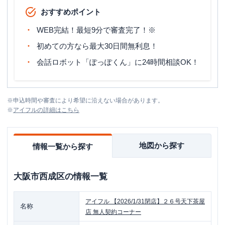
おすすめポイント
WEB完結！最短9分で審査完了！※
初めての方なら最大30日間無利息！
会話ロボット「ぽっぽくん」に24時間相談OK！
※
申込時間や審査により希望に沿えない場合があります。
※
アイフル
の詳細はこちら
地図から探す
情報一覧から探す
大阪市西成区
の情報一覧
アイフル
【2026/1/31閉店】２６号天下茶屋
名称
店 無人契約コーナー