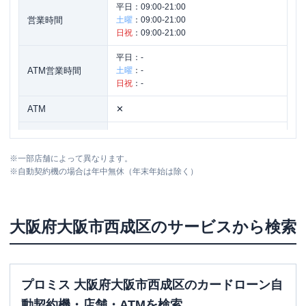
平日：
09:00-21:00
営業時間
土曜
：
09:00-21:00
日祝
：
09:00-21:00
平日：
-
ATM営業時間
土曜
：
-
日祝
：
-
ATM
✕
駐車場
✕
※
一部店舗によって異なります。
住所
大阪府大阪市西成区橘１－６－１０
※
自動契約機の場合は年中無休（年末年始は除く）
大阪府
大阪市西成区
のサービスから検索
プロミス 大阪府大阪市西成区のカードローン自
動契約機・店舗・ATMを検索