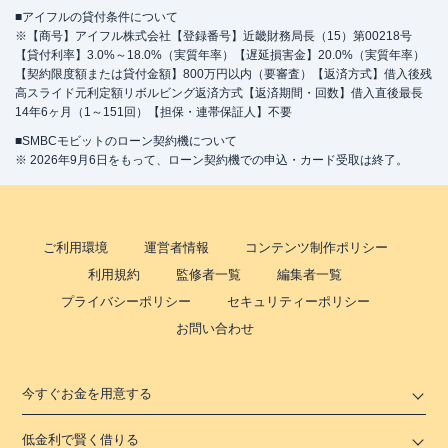
■アイフルの貸付条件について
※【商号】アイフル株式会社【登録番号】近畿財務局長（15）第00218号
【貸付利率】3.0%～18.0%（実質年率）【遅延損害金】20.0%（実質年率）
【契約限度額または貸付金額】800万円以内（要審査）【返済方式】借入後残
高スライド元利定額リボルビング返済方式【返済期間・回数】借入直後最長
14年6ヶ月（1～151回）【担保・連帯保証人】不要
■SMBCモビットのローン契約機について
※ 2026年9月6日をもって、ローン契約機での申込・カード受取は終了。
ご利用環境
運営者情報
コンテンツ制作ポリシー
利用規約
監修者一覧
編集者一覧
プライバシーポリシー
セキュリティーポリシー
お問い合わせ
今すぐお金を用意する
低金利で賢く借りる