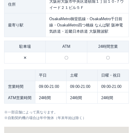
大阪府大阪市中央区道頓堀１丁目１０-７ウ
住所
イード２１ビル５Ｆ
OsakaMetro御堂筋線・OsakaMetro千日前
最寄り駅
線・OsakaMetro四つ橋線 なんば駅 阪神電
気鉄道・近畿日本鉄道 大阪難波駅
駐車場
ATM
24時間営業
✕
〇
〇
平日
土曜
日曜・祝日
営業時間
09:00-21:00
09:00-21:00
09:00-21:00
ATM営業時間
24時間
24時間
24時間
※
一部店舗によって異なります。
※
自動契約機の場合は年中無休（年末年始は除く）