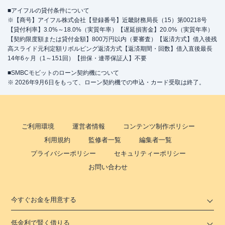
■アイフルの貸付条件について
※【商号】アイフル株式会社【登録番号】近畿財務局長（15）第00218号
【貸付利率】3.0%～18.0%（実質年率）【遅延損害金】20.0%（実質年率）
【契約限度額または貸付金額】800万円以内（要審査）【返済方式】借入後残
高スライド元利定額リボルビング返済方式【返済期間・回数】借入直後最長
14年6ヶ月（1～151回）【担保・連帯保証人】不要
■SMBCモビットのローン契約機について
※ 2026年9月6日をもって、ローン契約機での申込・カード受取は終了。
ご利用環境
運営者情報
コンテンツ制作ポリシー
利用規約
監修者一覧
編集者一覧
プライバシーポリシー
セキュリティーポリシー
お問い合わせ
今すぐお金を用意する
低金利で賢く借りる