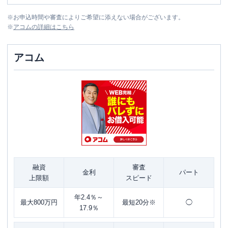
※
お申込時間や審査によりご希望に添えない場合がございます。
※
アコム
の詳細はこちら
アコム
融資
審査
金利
パート
上限額
スピード
年2.4％～
最大800万円
最短20分※
◯
17.9％