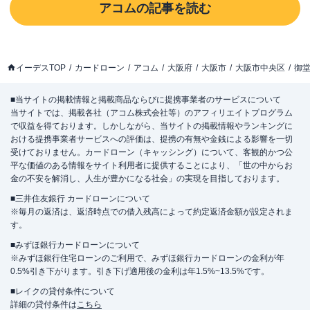
アコム
の記事を読む
イーデスTOP
カードローン
アコム
大阪府
大阪市
大阪市中央区
御
■当サイトの掲載情報と掲載商品ならびに提携事業者のサービスについて
当サイトでは、掲載各社（アコム株式会社等）のアフィリエイトプログラム
で収益を得ております。しかしながら、当サイトの掲載情報やランキングに
おける提携事業者サービスへの評価は、提携の有無や金銭による影響を一切
受けておりません。カードローン（キャッシング）について、客観的かつ公
平な価値のある情報をサイト利用者に提供することにより、「世の中からお
金の不安を解消し、人生が豊かになる社会」の実現を目指しております。
■三井住友銀行 カードローンについて
※毎月の返済は、返済時点での借入残高によって約定返済金額が設定されま
す。
■みずほ銀行カードローンについて
※みずほ銀行住宅ローンのご利用で、みずほ銀行カードローンの金利が年
0.5%引き下がります。引き下げ適用後の金利は年1.5%~13.5%です。
■レイクの貸付条件について
詳細の貸付条件は
こちら