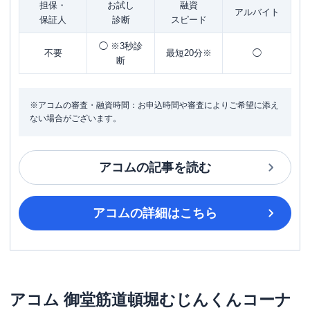
担保・
お試し
融資
アルバイト
保証人
診断
スピード
◯ ※3秒診
不要
最短20分※
◯
断
※アコムの審査・融資時間：お申込時間や審査によりご希望に添え
ない場合がございます。
アコム
の記事を読む
アコム
の詳細はこちら
アコム
御堂筋道頓堀むじんくんコーナ