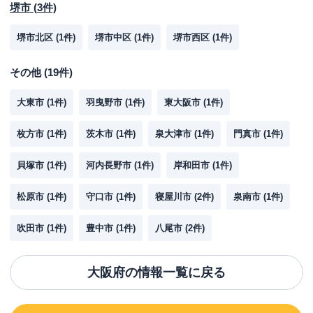
堺市
(
3
件)
堺市北区
(
1
件)
堺市中区
(
1
件)
堺市西区
(
1
件)
その他
(
19
件)
大東市
(
1
件)
羽曳野市
(
1
件)
東大阪市
(
1
件)
枚方市
(
1
件)
茨木市
(
1
件)
泉大津市
(
1
件)
門真市
(
1
件)
貝塚市
(
1
件)
河内長野市
(
1
件)
岸和田市
(
1
件)
松原市
(
1
件)
守口市
(
1
件)
寝屋川市
(
2
件)
泉南市
(
1
件)
吹田市
(
1
件)
豊中市
(
1
件)
八尾市
(
2
件)
大阪府
の情報一覧に戻る