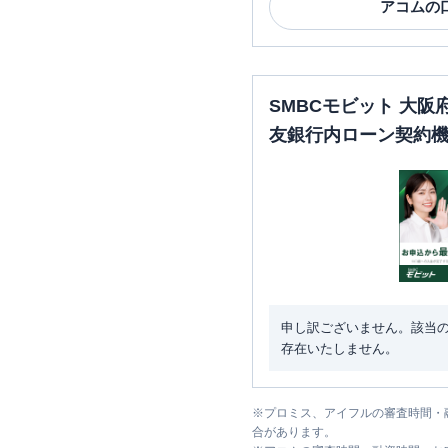
アコム
の
SMBCモビット 大
友銀行内ローン契約
申し訳ございません。該当
存在いたしません。
※
プロミス、アイフルの審査時間・
合があります。