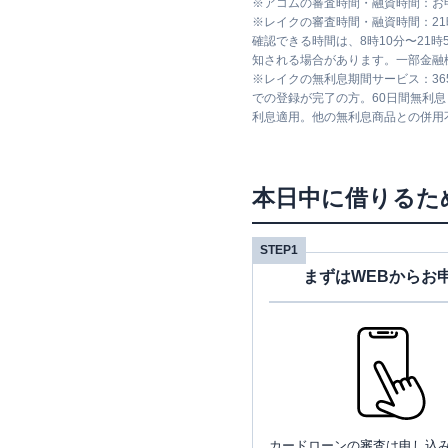
※
アコムの審査時間・融資時間：お
※
レイクの審査時間・融資時間：2
確認できる時間は、8時10分〜21
知される場合があります。一部金融
※
レイクの無利息期間サービス：36
での登録が完了の方。60日間無利
利息適用。他の無利息商品との併用
本日中に借りるた
STEP1
まずはWEBからお
カードローンの審査は申し込