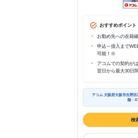
おすすめポイント
お勤め先への在籍確
申込～借入までWE
可能！※
アコムでの契約が
翌日から最大30日
アコム 大阪府大阪市生野
舗・A
検