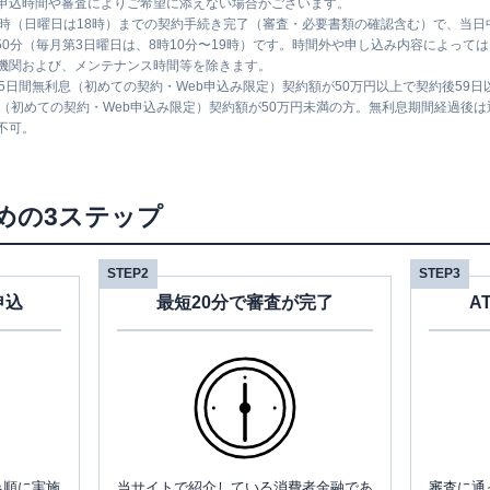
申込時間や審査によりご希望に添えない場合がございます。
1時（日曜日は18時）までの契約手続き完了（審査・必要書類の確認含む）で、当
時50分（毎月第3日曜日は、8時10分〜19時）です。時間外や申し込み内容によっ
機関および、メンテナンス時間等を除きます。
5日間無利息（初めての契約・Web申込み限定）契約額が50万円以上で契約後59
息（初めての契約・Web申込み限定）契約額が50万円未満の方。無利息期間経過後
不可。
めの3ステップ
STEP2
STEP3
申込
最短20分で審査が完了
A
み順に実施
当サイトで紹介している消費者金融であ
審査に通