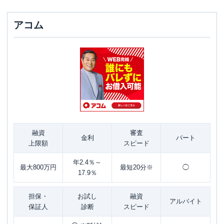
アコム
融資
審査
金利
パート
上限額
スピード
年2.4％～
最大800万円
最短20分※
◯
17.9％
担保・
お試し
融資
アルバイト
保証人
診断
スピード