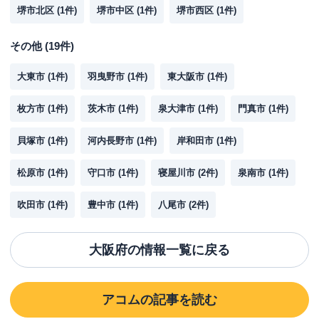
堺市北区
(
1
件)
堺市中区
(
1
件)
堺市西区
(
1
件)
その他
(
19
件)
大東市
(
1
件)
羽曳野市
(
1
件)
東大阪市
(
1
件)
枚方市
(
1
件)
茨木市
(
1
件)
泉大津市
(
1
件)
門真市
(
1
件)
貝塚市
(
1
件)
河内長野市
(
1
件)
岸和田市
(
1
件)
松原市
(
1
件)
守口市
(
1
件)
寝屋川市
(
2
件)
泉南市
(
1
件)
吹田市
(
1
件)
豊中市
(
1
件)
八尾市
(
2
件)
大阪府
の情報一覧に戻る
アコム
の記事を読む