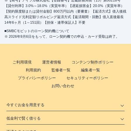
※【商号】アイフル株式会社【登録番号】近畿財務局長（15）第00218号
【貸付利率】3.0%～18.0%（実質年率）【遅延損害金】20.0%（実質年率）
【契約限度額または貸付金額】800万円以内（要審査）【返済方式】借入後残
高スライド元利定額リボルビング返済方式【返済期間・回数】借入直後最長
14年6ヶ月（1～151回）【担保・連帯保証人】不要
■SMBCモビットのローン契約機について
※ 2026年9月6日をもって、ローン契約機での申込・カード受取は終了。
ご利用環境
運営者情報
コンテンツ制作ポリシー
利用規約
監修者一覧
編集者一覧
プライバシーポリシー
セキュリティーポリシー
お問い合わせ
今すぐお金を用意する
低金利で賢く借りる