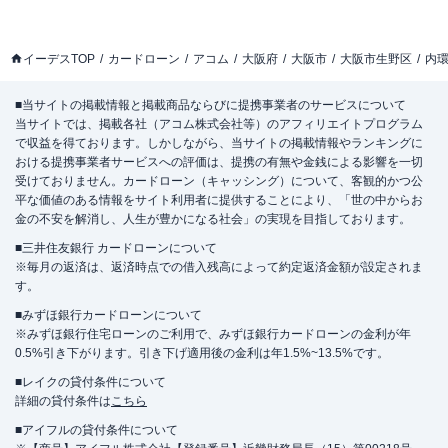
イーデスTOP
カードローン
アコム
大阪府
大阪市
大阪市生野区
内
■当サイトの掲載情報と掲載商品ならびに提携事業者のサービスについて
当サイトでは、掲載各社（アコム株式会社等）のアフィリエイトプログラム
で収益を得ております。しかしながら、当サイトの掲載情報やランキングに
おける提携事業者サービスへの評価は、提携の有無や金銭による影響を一切
受けておりません。カードローン（キャッシング）について、客観的かつ公
平な価値のある情報をサイト利用者に提供することにより、「世の中からお
金の不安を解消し、人生が豊かになる社会」の実現を目指しております。
■三井住友銀行 カードローンについて
※毎月の返済は、返済時点での借入残高によって約定返済金額が設定されま
す。
■みずほ銀行カードローンについて
※みずほ銀行住宅ローンのご利用で、みずほ銀行カードローンの金利が年
0.5%引き下がります。引き下げ適用後の金利は年1.5%~13.5%です。
■レイクの貸付条件について
詳細の貸付条件は
こちら
■アイフルの貸付条件について