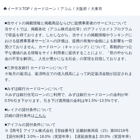
イーデスTOP
カードローン
アコム
大阪府
大東市
■当サイトの掲載情報と掲載商品ならびに提携事業者のサービスについて
当サイトでは、掲載各社（アコム株式会社等）のアフィリエイトプログラム
で収益を得ております。しかしながら、当サイトの掲載情報やランキングに
おける提携事業者サービスへの評価は、提携の有無や金銭による影響を一切
受けておりません。カードローン（キャッシング）について、客観的かつ公
平な価値のある情報をサイト利用者に提供することにより、「世の中からお
金の不安を解消し、人生が豊かになる社会」の実現を目指しております。
■三井住友銀行 カードローンについて
※毎月の返済は、返済時点での借入残高によって約定返済金額が設定されま
す。
■みずほ銀行カードローンについて
※みずほ銀行住宅ローンのご利用で、みずほ銀行カードローンの金利が年
0.5%引き下がります。引き下げ適用後の金利は年1.5%~13.5%です。
■レイクの貸付条件について
詳細の貸付条件は
こちら
■アイフルの貸付条件について
※【商号】アイフル株式会社【登録番号】近畿財務局長（15）第00218号
【貸付利率】3.0%～18.0%（実質年率）【遅延損害金】20.0%（実質年率）