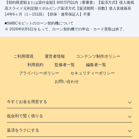
【契約限度額または貸付金額】800万円以内（要審査）【返済方式】借入後残
高スライド元利定額リボルビング返済方式【返済期間・回数】借入直後最長
14年6ヶ月（1～151回）【担保・連帯保証人】不要
■SMBCモビットのローン契約機について
※ 2026年9月6日をもって、ローン契約機での申込・カード受取は終了。
ご利用環境
運営者情報
コンテンツ制作ポリシー
利用規約
監修者一覧
編集者一覧
プライバシーポリシー
セキュリティーポリシー
お問い合わせ
今すぐお金を用意する
低金利で賢く借りる
返済をラクにする