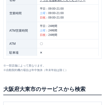
名称
アコム
住道駅前むじんくんコーナー
平日：
09:00-21:00
営業時間
土曜
：
09:00-21:00
日祝
：
09:00-21:00
平日：
24時間
ATM営業時間
土曜
：
24時間
日祝
：
24時間
ATM
〇
駐車場
✕
住所
大阪府大東市浜町８-１２ 辻井ビル２F
※
一部店舗によって異なります。
※
自動契約機の場合は年中無休（年末年始は除く）
大阪府
大東市
のサービスから検索