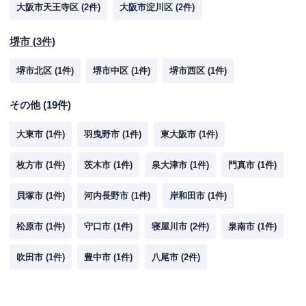
大阪市天王寺区
(
2
件)
大阪市淀川区
(
2
件)
堺市
(
3
件)
堺市北区
(
1
件)
堺市中区
(
1
件)
堺市西区
(
1
件)
その他
(
19
件)
大東市
(
1
件)
羽曳野市
(
1
件)
東大阪市
(
1
件)
枚方市
(
1
件)
茨木市
(
1
件)
泉大津市
(
1
件)
門真市
(
1
件)
貝塚市
(
1
件)
河内長野市
(
1
件)
岸和田市
(
1
件)
松原市
(
1
件)
守口市
(
1
件)
寝屋川市
(
2
件)
泉南市
(
1
件)
吹田市
(
1
件)
豊中市
(
1
件)
八尾市
(
2
件)