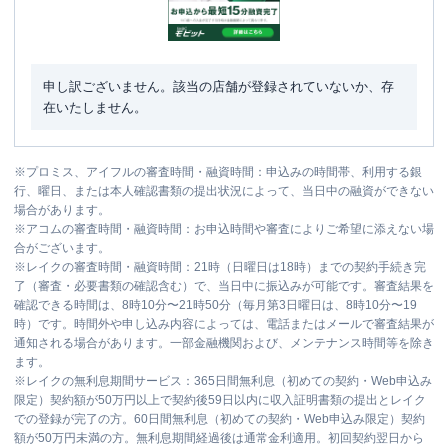
申し訳ございません。該当の店舗が登録されていないか、存
在いたしません。
※
プロミス、アイフルの審査時間・融資時間：申込みの時間帯、利用する銀
行、曜日、または本人確認書類の提出状況によって、当日中の融資ができない
場合があります。
※
アコムの審査時間・融資時間：お申込時間や審査によりご希望に添えない場
合がございます。
※
レイクの審査時間・融資時間：21時（日曜日は18時）までの契約手続き完
了（審査・必要書類の確認含む）で、当日中に振込みが可能です。審査結果を
確認できる時間は、8時10分〜21時50分（毎月第3日曜日は、8時10分〜19
時）です。時間外や申し込み内容によっては、電話またはメールで審査結果が
通知される場合があります。一部金融機関および、メンテナンス時間等を除き
ます。
※
レイクの無利息期間サービス：365日間無利息（初めての契約・Web申込み
限定）契約額が50万円以上で契約後59日以内に収入証明書類の提出とレイク
での登録が完了の方。60日間無利息（初めての契約・Web申込み限定）契約
額が50万円未満の方。無利息期間経過後は通常金利適用。初回契約翌日から