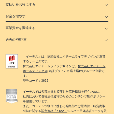
支払いをお得にする
お金を増やす
事業資金を調達する
過去のPR記事
「
イーデス
」は、
株式会社エイチームライフデザイン
が運営
するサービスです。
株式会社エイチームライフデザイン
は、
株式会社エイチーム
ホールディングス
(東証プライム市場上場)のグループ企業で
す。
証券コード：3662
イーデス
では各種法律を遵守した広告掲載を行うために、
社内において各種法律遵守のためのコンテンツ制作ポリシー
を整備しています。
また、コンテンツ制作に携わる編集部では景表法・特定商取
引法に関する
認定資格「KTAA」
シルバー団体認証マークを取