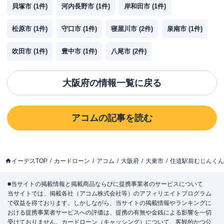
貝塚市
(
1
件)
河内長野市
(
1
件)
岸和田市
(
1
件)
松原市
(
1
件)
守口市
(
1
件)
寝屋川市
(
2
件)
泉南市
(
1
件)
吹田市
(
1
件)
豊中市
(
1
件)
八尾市
(
2
件)
大阪府
の情報一覧に戻る
アコム
の記事を読む
イーデスTOP
カードローン
アコム
大阪府
大東市
住道駅前むじんくん
■当サイトの掲載情報と掲載商品ならびに提携事業者のサービスについて
当サイトでは、掲載各社（アコム株式会社等）のアフィリエイトプログラム
で収益を得ております。しかしながら、当サイトの掲載情報やランキングに
おける提携事業者サービスへの評価は、提携の有無や金銭による影響を一切
受けておりません。カードローン（キャッシング）について、客観的かつ公