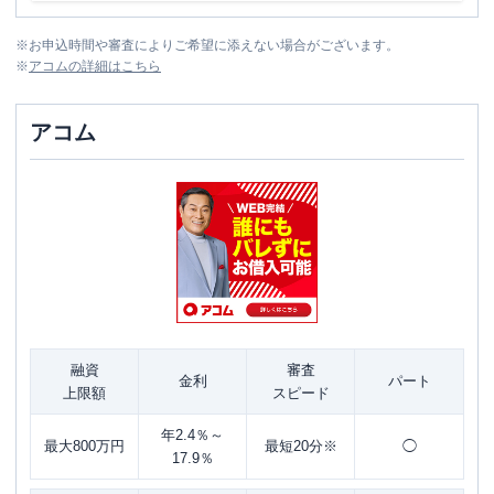
※
お申込時間や審査によりご希望に添えない場合がございます。
※
アコム
の詳細はこちら
アコム
融資
審査
金利
パート
上限額
スピード
年2.4％～
最大800万円
最短20分※
◯
17.9％