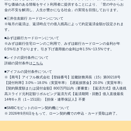
平な価値のある情報をサイト利用者に提供することにより、「世の中からお
金の不安を解消し、人生が豊かになる社会」の実現を目指しております。
■三井住友銀行 カードローンについて
※毎月の返済は、返済時点での借入残高によって約定返済金額が設定されま
す。
■みずほ銀行カードローンについて
※みずほ銀行住宅ローンのご利用で、みずほ銀行カードローンの金利が年
0.5%引き下がります。引き下げ適用後の金利は年1.5%~13.5%です。
■レイクの貸付条件について
詳細の貸付条件は
こちら
■アイフルの貸付条件について
※【商号】アイフル株式会社【登録番号】近畿財務局長（15）第00218号
【貸付利率】3.0%～18.0%（実質年率）【遅延損害金】20.0%（実質年率）
【契約限度額または貸付金額】800万円以内（要審査）【返済方式】借入後残
高スライド元利定額リボルビング返済方式【返済期間・回数】借入直後最長
14年6ヶ月（1～151回）【担保・連帯保証人】不要
■SMBCモビットのローン契約機について
※ 2026年9月6日をもって、ローン契約機での申込・カード受取は終了。