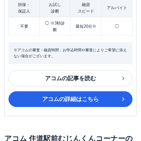
担保・
お試し
融資
アルバイト
保証人
診断
スピード
◯ ※3秒診
不要
最短20分※
◯
断
※アコムの審査・融資時間：お申込時間や審査によりご希望に添え
ない場合がございます。
アコム
の記事を読む
アコム
の詳細はこちら
アコム
住道駅前むじんくんコーナー
の