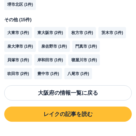
堺市北区
(
1
件)
その他
(
15
件)
大東市
(
1
件)
東大阪市
(
2
件)
枚方市
(
1
件)
茨木市
(
1
件)
泉大津市
(
1
件)
泉佐野市
(
1
件)
門真市
(
1
件)
貝塚市
(
1
件)
岸和田市
(
1
件)
寝屋川市
(
1
件)
吹田市
(
2
件)
豊中市
(
1
件)
八尾市
(
1
件)
大阪府
の情報一覧に戻る
レイク
の記事を読む