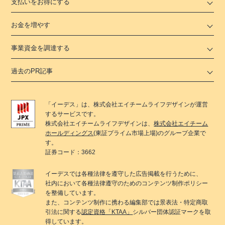
支払いをお得にする
お金を増やす
事業資金を調達する
過去のPR記事
「
イーデス
」は、
株式会社エイチームライフデザイン
が運営
するサービスです。
株式会社エイチームライフデザイン
は、
株式会社エイチーム
ホールディングス
(東証プライム市場上場)のグループ企業で
す。
証券コード：3662
イーデス
では各種法律を遵守した広告掲載を行うために、
社内において各種法律遵守のためのコンテンツ制作ポリシー
を整備しています。
また、コンテンツ制作に携わる編集部では景表法・特定商取
引法に関する
認定資格「KTAA」
シルバー団体認証マークを取
得しています。