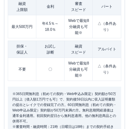
融資
審査
金利
パート
上限額
スピード
Webで最短8
年4.5％～
△（条件あ
最大500万円
分融資も可
18.0％
り）
能※
担保・
お試し
融資
アルバイト
保証人
診断
スピード
Webで最短8
△（条件あ
不要
〇
分融資も可
り）
能※
※365日間無利息（初めての契約・Web申込み限定）契約額が50万
円以上［借入額1万円でも可］で、契約後59日以内に収入証明書類
の提出とレイクでの登録完了の方。60日間無利息（初めての契約・
Web申込み限定）契約額が50万円未満の方。無利息期間経過後は
通常金利適用。初回契約翌日から無利息適用。他の無利息商品との
併用不可。
※審査時間・融資時間：21時（日曜日は18時）までの契約手続き