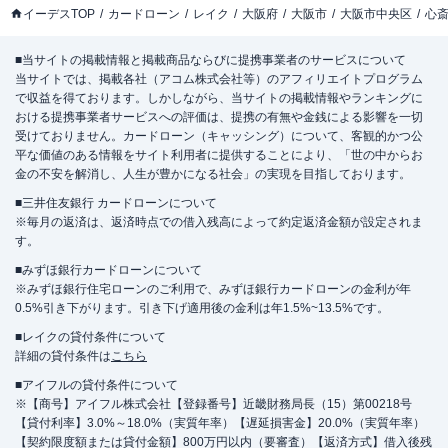
イーデスTOP
カードローン
レイク
大阪府
大阪市
大阪市中央区
心
■当サイトの掲載情報と掲載商品ならびに提携事業者のサービスについて
当サイトでは、掲載各社（アコム株式会社等）のアフィリエイトプログラム
で収益を得ております。しかしながら、当サイトの掲載情報やランキングに
おける提携事業者サービスへの評価は、提携の有無や金銭による影響を一切
受けておりません。カードローン（キャッシング）について、客観的かつ公
平な価値のある情報をサイト利用者に提供することにより、「世の中からお
金の不安を解消し、人生が豊かになる社会」の実現を目指しております。
■三井住友銀行 カードローンについて
※毎月の返済は、返済時点での借入残高によって約定返済金額が設定されま
す。
■みずほ銀行カードローンについて
※みずほ銀行住宅ローンのご利用で、みずほ銀行カードローンの金利が年
0.5%引き下がります。引き下げ適用後の金利は年1.5%~13.5%です。
■レイクの貸付条件について
詳細の貸付条件は
こちら
■アイフルの貸付条件について
※【商号】アイフル株式会社【登録番号】近畿財務局長（15）第00218号
【貸付利率】3.0%～18.0%（実質年率）【遅延損害金】20.0%（実質年率）
【契約限度額または貸付金額】800万円以内（要審査）【返済方式】借入後残