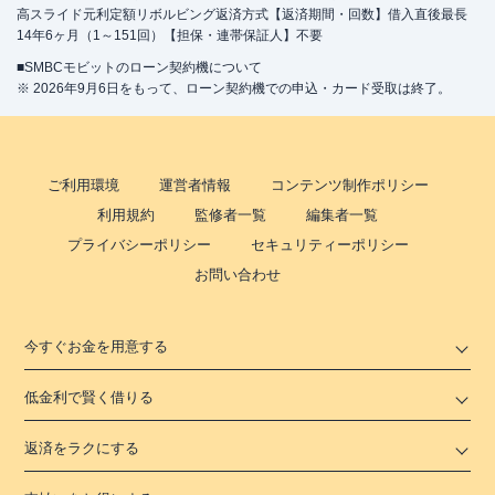
高スライド元利定額リボルビング返済方式【返済期間・回数】借入直後最長
14年6ヶ月（1～151回）【担保・連帯保証人】不要
■SMBCモビットのローン契約機について
※ 2026年9月6日をもって、ローン契約機での申込・カード受取は終了。
ご利用環境
運営者情報
コンテンツ制作ポリシー
利用規約
監修者一覧
編集者一覧
プライバシーポリシー
セキュリティーポリシー
お問い合わせ
今すぐお金を用意する
低金利で賢く借りる
返済をラクにする