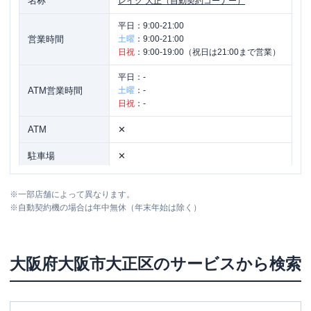
名称
レイク
大正（自動契約コーナー）
平日：
9:00-21:00
営業時間
土曜
：
9:00-21:00
日祝
：
9:00-19:00（祝日は21:00まで営業）
平日：
-
ATM営業時間
土曜
：
-
日祝
：
-
ATM
✕
駐車場
✕
大阪府大阪市大正区三軒家東1-20-11 カ
住所
※
一部店舗によって異なります。
ダイ1号館1階
※
自動契約機の場合は年中無休（年末年始は除く）
大阪府
大阪市大正区
のサービスから検索