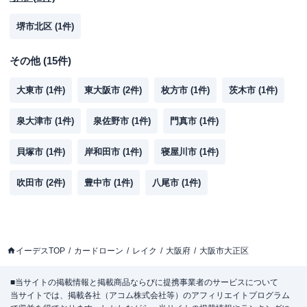
堺市北区
(
1
件)
その他
(
15
件)
大東市
(
1
件)
東大阪市
(
2
件)
枚方市
(
1
件)
茨木市
(
1
件)
泉大津市
(
1
件)
泉佐野市
(
1
件)
門真市
(
1
件)
貝塚市
(
1
件)
岸和田市
(
1
件)
寝屋川市
(
1
件)
吹田市
(
2
件)
豊中市
(
1
件)
八尾市
(
1
件)
イーデスTOP
カードローン
レイク
大阪府
大阪市大正区
■当サイトの掲載情報と掲載商品ならびに提携事業者のサービスについて
当サイトでは、掲載各社（アコム株式会社等）のアフィリエイトプログラム