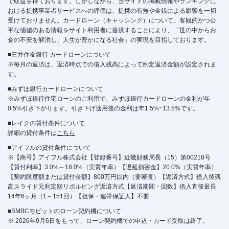
で収益を得ております。しかしながら、当サイトの掲載情報やランキングに
おける提携事業者サービスへの評価は、提携の有無や金銭による影響を一切
受けておりません。カードローン（キャッシング）について、客観的かつ公
平な価値のある情報をサイト利用者に提供することにより、「世の中からお
金の不安を解消し、人生が豊かになる社会」の実現を目指しております。
■三井住友銀行 カードローンについて
※毎月の返済は、返済時点での借入残高によって約定返済金額が設定されま
す。
■みずほ銀行カードローンについて
※みずほ銀行住宅ローンのご利用で、みずほ銀行カードローンの金利が年
0.5%引き下がります。引き下げ適用後の金利は年1.5%~13.5%です。
■レイクの貸付条件について
詳細の貸付条件は
こちら
■アイフルの貸付条件について
※【商号】アイフル株式会社【登録番号】近畿財務局長（15）第00218号
【貸付利率】3.0%～18.0%（実質年率）【遅延損害金】20.0%（実質年率）
【契約限度額または貸付金額】800万円以内（要審査）【返済方式】借入後残
高スライド元利定額リボルビング返済方式【返済期間・回数】借入直後最長
14年6ヶ月（1～151回）【担保・連帯保証人】不要
■SMBCモビットのローン契約機について
※ 2026年9月6日をもって、ローン契約機での申込・カード受取は終了。