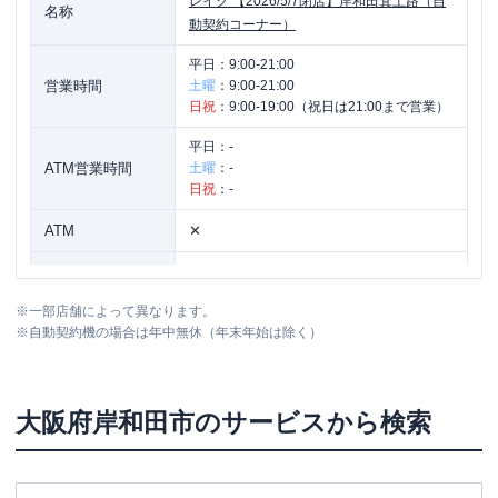
レイク
【2026/5/7閉店】岸和田箕土路（自
名称
動契約コーナー）
平日：
9:00-21:00
営業時間
土曜
：
9:00-21:00
日祝
：
9:00-19:00（祝日は21:00まで営業）
平日：
-
ATM営業時間
土曜
：
-
日祝
：
-
ATM
✕
駐車場
〇
※
一部店舗によって異なります。
住所
大阪府岸和田市箕土路町1丁目264番地
※
自動契約機の場合は年中無休（年末年始は除く）
大阪府
岸和田市
のサービスから検索