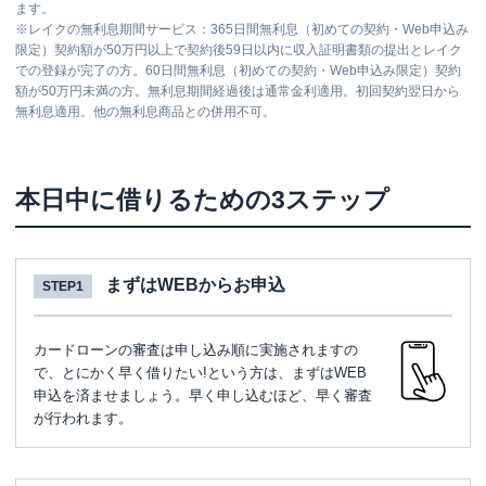
ます。
※
レイクの無利息期間サービス：365日間無利息（初めての契約・Web申込み
限定）契約額が50万円以上で契約後59日以内に収入証明書類の提出とレイク
での登録が完了の方。60日間無利息（初めての契約・Web申込み限定）契約
額が50万円未満の方。無利息期間経過後は通常金利適用。初回契約翌日から
無利息適用。他の無利息商品との併用不可。
本日中に借りるための3ステップ
まずはWEBからお申込
STEP1
カードローンの審査は申し込み順に実施されますの
で、とにかく早く借りたい!という方は、まずはWEB
申込を済ませましょう。早く申し込むほど、早く審査
が行われます。