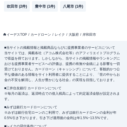
吹田市
(
2
件)
豊中市
(
1
件)
八尾市
(
1
件)
イーデスTOP
カードローン
レイク
大阪府
岸和田市
■当サイトの掲載情報と掲載商品ならびに提携事業者のサービスについて
当サイトでは、掲載各社（アコム株式会社等）のアフィリエイトプログラム
で収益を得ております。しかしながら、当サイトの掲載情報やランキングに
おける提携事業者サービスへの評価は、提携の有無や金銭による影響を一切
受けておりません。カードローン（キャッシング）について、客観的かつ公
平な価値のある情報をサイト利用者に提供することにより、「世の中からお
金の不安を解消し、人生が豊かになる社会」の実現を目指しております。
■三井住友銀行 カードローンについて
※毎月の返済は、返済時点での借入残高によって約定返済金額が設定されま
す。
■みずほ銀行カードローンについて
※みずほ銀行住宅ローンのご利用で、みずほ銀行カードローンの金利が年
0.5%引き下がります。引き下げ適用後の金利は年1.5%~13.5%です。
■レイクの貸付条件について