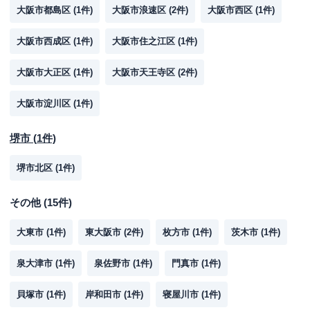
大阪市都島区
(
1
件)
大阪市浪速区
(
2
件)
大阪市西区
(
1
件)
大阪市西成区
(
1
件)
大阪市住之江区
(
1
件)
大阪市大正区
(
1
件)
大阪市天王寺区
(
2
件)
大阪市淀川区
(
1
件)
堺市
(
1
件)
堺市北区
(
1
件)
その他
(
15
件)
大東市
(
1
件)
東大阪市
(
2
件)
枚方市
(
1
件)
茨木市
(
1
件)
泉大津市
(
1
件)
泉佐野市
(
1
件)
門真市
(
1
件)
貝塚市
(
1
件)
岸和田市
(
1
件)
寝屋川市
(
1
件)