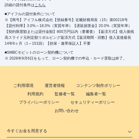
詳細の貸付条件は
こちら
■アイフルの貸付条件について
※【商号】アイフル株式会社【登録番号】近畿財務局長（15）第00218号
【貸付利率】3.0%～18.0%（実質年率）【遅延損害金】20.0%（実質年率）
【契約限度額または貸付金額】800万円以内（要審査）【返済方式】借入後残
高スライド元利定額リボルビング返済方式【返済期間・回数】借入直後最長
14年6ヶ月（1～151回）【担保・連帯保証人】不要
■SMBCモビットのローン契約機について
※ 2026年9月6日をもって、ローン契約機での申込・カード受取は終了。
ご利用環境
運営者情報
コンテンツ制作ポリシー
利用規約
監修者一覧
編集者一覧
プライバシーポリシー
セキュリティーポリシー
お問い合わせ
今すぐお金を用意する