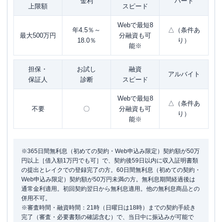
金利
パート
上限額
スピード
Webで最短8
年4.5％～
△（条件あ
最大500万円
分融資も可
18.0％
り）
能※
担保・
お試し
融資
アルバイト
保証人
診断
スピード
Webで最短8
△（条件あ
不要
〇
分融資も可
り）
能※
※365日間無利息（初めての契約・Web申込み限定）契約額が50万
円以上［借入額1万円でも可］で、契約後59日以内に収入証明書類
の提出とレイクでの登録完了の方。60日間無利息（初めての契約・
Web申込み限定）契約額が50万円未満の方。無利息期間経過後は
通常金利適用。初回契約翌日から無利息適用。他の無利息商品との
併用不可。
※審査時間・融資時間：21時（日曜日は18時）までの契約手続き
完了（審査・必要書類の確認含む）で、当日中に振込みが可能で