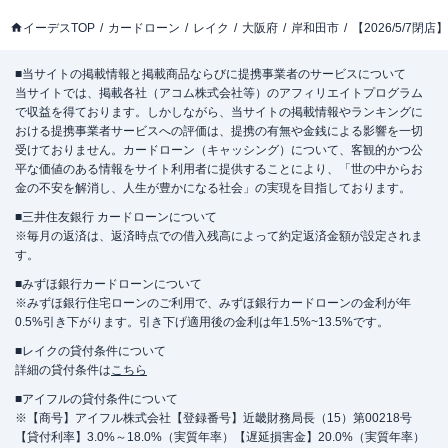
イーデスTOP
カードローン
レイク
大阪府
岸和田市
【2026/5/7
■当サイトの掲載情報と掲載商品ならびに提携事業者のサービスについて
当サイトでは、掲載各社（アコム株式会社等）のアフィリエイトプログラム
で収益を得ております。しかしながら、当サイトの掲載情報やランキングに
おける提携事業者サービスへの評価は、提携の有無や金銭による影響を一切
受けておりません。カードローン（キャッシング）について、客観的かつ公
平な価値のある情報をサイト利用者に提供することにより、「世の中からお
金の不安を解消し、人生が豊かになる社会」の実現を目指しております。
■三井住友銀行 カードローンについて
※毎月の返済は、返済時点での借入残高によって約定返済金額が設定されま
す。
■みずほ銀行カードローンについて
※みずほ銀行住宅ローンのご利用で、みずほ銀行カードローンの金利が年
0.5%引き下がります。引き下げ適用後の金利は年1.5%~13.5%です。
■レイクの貸付条件について
詳細の貸付条件は
こちら
■アイフルの貸付条件について
※【商号】アイフル株式会社【登録番号】近畿財務局長（15）第00218号
【貸付利率】3.0%～18.0%（実質年率）【遅延損害金】20.0%（実質年率）