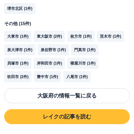
堺市北区
(
1
件)
その他
(
15
件)
大東市
(
1
件)
東大阪市
(
2
件)
枚方市
(
1
件)
茨木市
(
1
件)
泉大津市
(
1
件)
泉佐野市
(
1
件)
門真市
(
1
件)
貝塚市
(
1
件)
岸和田市
(
1
件)
寝屋川市
(
1
件)
吹田市
(
2
件)
豊中市
(
1
件)
八尾市
(
1
件)
大阪府
の情報一覧に戻る
レイク
の記事を読む