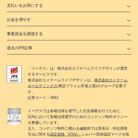
支払いをお得にする
お金を増やす
事業資金を調達する
過去のPR記事
「
イーデス
」は、
株式会社エイチームライフデザイン
が運営
するサービスです。
株式会社エイチームライフデザイン
は、
株式会社エイチーム
ホールディングス
(東証プライム市場上場)のグループ企業で
す。
証券コード：3662
イーデス
では各種法律を遵守した広告掲載を行うために、
社内において各種法律遵守のためのコンテンツ制作ポリシー
を整備しています。
また、コンテンツ制作に携わる編集部では景表法・特定商取
引法に関する
認定資格「KTAA」
シルバー団体認証マークを取