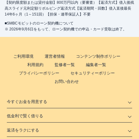
【契約限度額または貸付金額】800万円以内（要審査）【返済方式】借入後残
高スライド元利定額リボルビング返済方式【返済期間・回数】借入直後最長
14年6ヶ月（1～151回）【担保・連帯保証人】不要
■SMBCモビットのローン契約機について
※ 2026年9月6日をもって、ローン契約機での申込・カード受取は終了。
ご利用環境
運営者情報
コンテンツ制作ポリシー
利用規約
監修者一覧
編集者一覧
プライバシーポリシー
セキュリティーポリシー
お問い合わせ
今すぐお金を用意する
低金利で賢く借りる
返済をラクにする