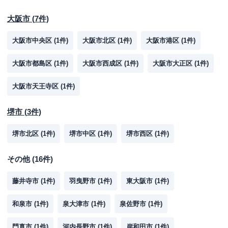
大阪市
(
7
件)
大阪市中央区
(
1
件)
大阪市北区
(
1
件)
大阪市港区
(
1
件)
大阪市都島区
(
1
件)
大阪市西成区
(
1
件)
大阪市大正区
(
1
件)
大阪市天王寺区
(
1
件)
堺市
(
3
件)
堺市北区
(
1
件)
堺市中区
(
1
件)
堺市西区
(
1
件)
その他
(
16
件)
藤井寺市
(
1
件)
羽曳野市
(
1
件)
東大阪市
(
1
件)
和泉市
(
1
件)
泉大津市
(
1
件)
泉佐野市
(
1
件)
門真市
(
1
件)
河内長野市
(
1
件)
岸和田市
(
1
件)