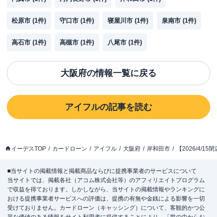
松原市
(
1
件)
守口市
(
1
件)
寝屋川市
(
1
件)
泉南市
(
1
件)
高石市
(
1
件)
高槻市
(
1
件)
八尾市
(
1
件)
大阪府
の情報一覧に戻る
アイフル
の記事を読む
イーデスTOP
カードローン
アイフル
大阪府
岸和田市
【2026/4/
■当サイトの掲載情報と掲載商品ならびに提携事業者のサービスについて
当サイトでは、掲載各社（アコム株式会社等）のアフィリエイトプログラム
で収益を得ております。しかしながら、当サイトの掲載情報やランキングに
おける提携事業者サービスへの評価は、提携の有無や金銭による影響を一切
受けておりません。カードローン（キャッシング）について、客観的かつ公