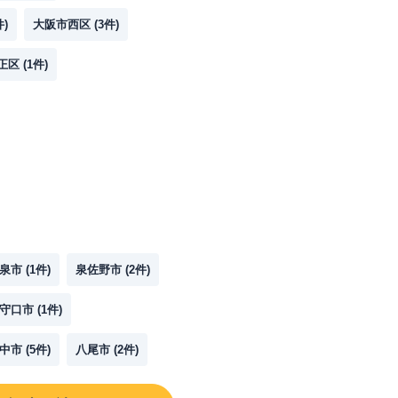
件)
大阪市西区
(
3
件)
正区
(
1
件)
泉市
(
1
件)
泉佐野市
(
2
件)
守口市
(
1
件)
中市
(
5
件)
八尾市
(
2
件)