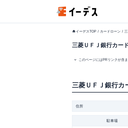
イーデスTOP
カードローン
三
三菱ＵＦＪ銀行カード
このページにはPRリンクが含
三菱ＵＦＪ銀行カ
住所
駐車場