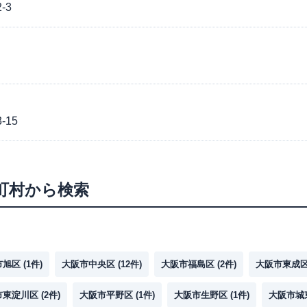
-3
15
町村から検索
市旭区
(
1
件)
大阪市中央区
(
12
件)
大阪市福島区
(
2
件)
大阪市東成
市東淀川区
(
2
件)
大阪市平野区
(
1
件)
大阪市生野区
(
1
件)
大阪市城