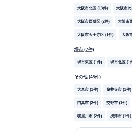
大阪市北区
(
13
件)
大阪市此
大阪市西成区
(
2
件)
大阪市
大阪市天王寺区
(
1
件)
大阪
堺市
(
7
件)
堺市東区
(
1
件)
堺市北区
(
1
その他
(
45
件)
大東市
(
1
件)
藤井寺市
(
1
件)
門真市
(
2
件)
交野市
(
1
件)
寝屋川市
(
2
件)
摂津市
(
1
件)