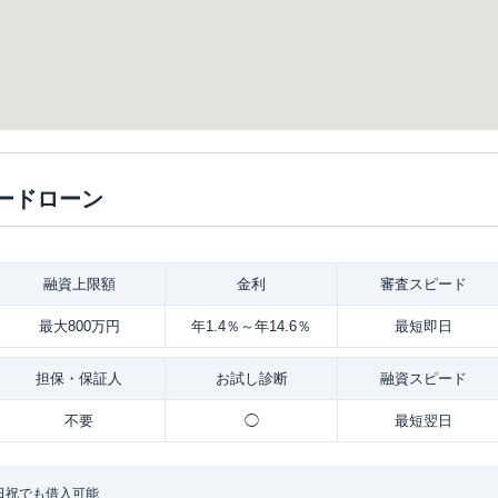
ードローン
融資
上限額
金利
審査
スピード
最大800万円
年1.4％～年14.6％
最短即日
担保・
保証人
お試し
診断
融資
スピード
不要
◯
最短翌日
日祝でも借入可能