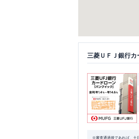
三菱ＵＦＪ銀行カ
※審査通過後であれば、土