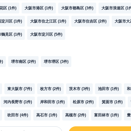
花区
(
1
件)
大阪市港区
(
1
件)
大阪市都島区
(
3
件)
大阪市浪速区
(
1
西淀川区
(
1
件)
大阪市住之江区
(
1
件)
大阪市住吉区
(
2
件)
大阪市大
市鶴見区
(
1
件)
大阪市淀川区
(
5
件)
件)
堺市南区
(
2
件)
堺市堺区
(
3
件)
東大阪市
(
7
件)
枚方市
(
2
件)
茨木市
(
3
件)
池田市
(
1
件)
和
河内長野市
(
1
件)
岸和田市
(
1
件)
松原市
(
2
件)
箕面市
(
1
件)
吹田市
(
4
件)
高石市
(
1
件)
高槻市
(
2
件)
富田林市
(
1
件)
豊