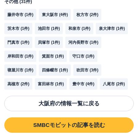
その他
(
31
件)
藤井寺市
(
1
件)
東大阪市
(
4
件)
枚方市
(
2
件)
茨木市
(
1
件)
池田市
(
1
件)
和泉市
(
1
件)
泉大津市
(
1
件)
門真市
(
1
件)
貝塚市
(
1
件)
河内長野市
(
1
件)
岸和田市
(
1
件)
箕面市
(
1
件)
守口市
(
1
件)
寝屋川市
(
1
件)
四條畷市
(
1
件)
吹田市
(
3
件)
高槻市
(
2
件)
富田林市
(
1
件)
豊中市
(
4
件)
八尾市
(
2
件)
大阪府
の情報一覧に戻る
SMBCモビット
の記事を読む