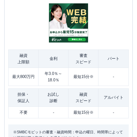
融資
審査
金利
パート
上限額
スピード
年3.0％～
最大800万円
最短15分※
-
18.0％
担保・
お試し
融資
アルバイト
保証人
診断
スピード
不要
-
最短15分※
-
※SMBCモビットの審査・融資時間：申込の曜日、時間帯によって