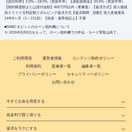
【貸付利率】3.0%～18.0%（実質年率）【遅延損害金】20.0%（実質年率）
【契約限度額または貸付金額】800万円以内（要審査）【返済方式】借入後残
高スライド元利定額リボルビング返済方式【返済期間・回数】借入直後最長
14年6ヶ月（1～151回）【担保・連帯保証人】不要
■SMBCモビットのローン契約機について
※ 2026年9月6日をもって、ローン契約機での申込・カード受取は終了。
ご利用環境
運営者情報
コンテンツ制作ポリシー
利用規約
監修者一覧
編集者一覧
プライバシーポリシー
セキュリティーポリシー
お問い合わせ
今すぐお金を用意する
低金利で賢く借りる
返済をラクにする