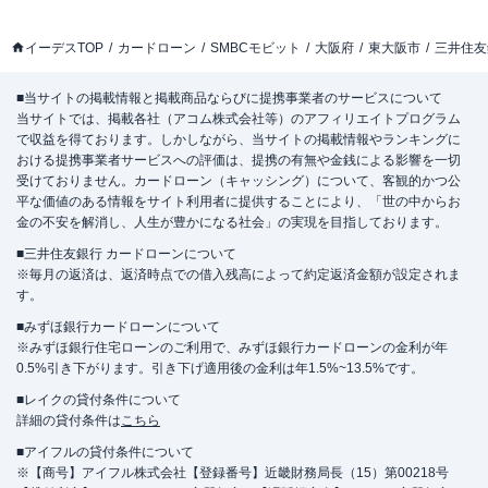
イーデスTOP
カードローン
SMBCモビット
大阪府
東大阪市
三井住友
■当サイトの掲載情報と掲載商品ならびに提携事業者のサービスについて
当サイトでは、掲載各社（アコム株式会社等）のアフィリエイトプログラム
で収益を得ております。しかしながら、当サイトの掲載情報やランキングに
おける提携事業者サービスへの評価は、提携の有無や金銭による影響を一切
受けておりません。カードローン（キャッシング）について、客観的かつ公
平な価値のある情報をサイト利用者に提供することにより、「世の中からお
金の不安を解消し、人生が豊かになる社会」の実現を目指しております。
■三井住友銀行 カードローンについて
※毎月の返済は、返済時点での借入残高によって約定返済金額が設定されま
す。
■みずほ銀行カードローンについて
※みずほ銀行住宅ローンのご利用で、みずほ銀行カードローンの金利が年
0.5%引き下がります。引き下げ適用後の金利は年1.5%~13.5%です。
■レイクの貸付条件について
詳細の貸付条件は
こちら
■アイフルの貸付条件について
※【商号】アイフル株式会社【登録番号】近畿財務局長（15）第00218号