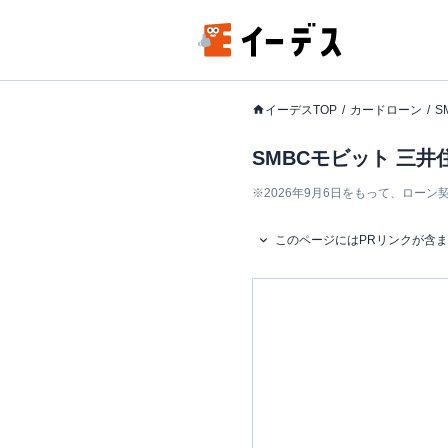
イーデスTOP
カードローン
S
SMBCモビット 三
※
2026年9月6日をもって、ロー
このページにはPRリンクが含