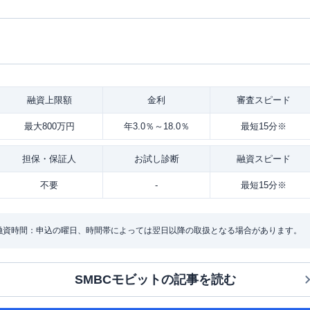
融資
上限額
金利
審査
スピード
最大800万円
年3.0％～18.0％
最短15分※
担保・
保証人
お試し
診断
融資
スピード
不要
-
最短15分※
・融資時間：申込の曜日、時間帯によっては翌日以降の取扱となる場合があります。
SMBCモビット
の記事を読む