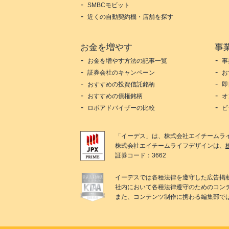
SMBCモビット
近くの自動契約機・店舗を探す
お金を増やす
事
お金を増やす方法の記事一覧
事
証券会社のキャンペーン
お
おすすめの投資信託銘柄
即
おすすめの債権銘柄
オ
ロボアドバイザーの比較
ビ
「
イーデス
」は、
株式会社エイチームラ
株式会社エイチームライフデザイン
は、
証券コード：3662
イーデス
では各種法律を遵守した広告掲
社内において各種法律遵守のためのコン
また、コンテンツ制作に携わる編集部で