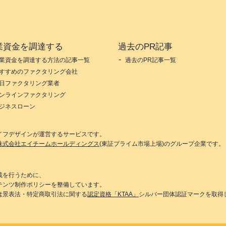
業資金を調達する
過去のPR記事
業資金を調達する方法の記事一覧
過去のPR記事一覧
すすめのファクタリング会社
日ファクタリング業者
ンラインファクタリング
ジネスローン
イフデザイン
が運営するサービスです。
株式会社エイチームホールディングス
(東証プライム市場上場)のグループ企業です。
載を行うために、
テンツ制作ポリシーを整備しています。
は景表法・特定商取引法に関する
認定資格「KTAA」
シルバー団体認証マークを取得