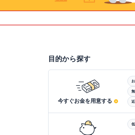
目的から探す
お
無
今すぐお金を用意する
近
低