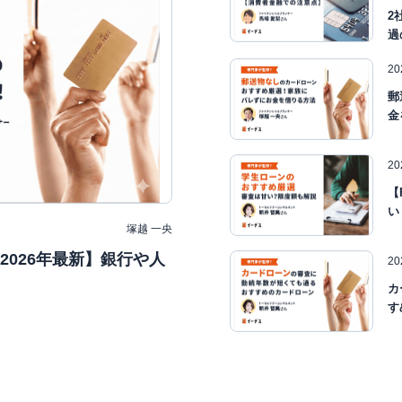
2
過
2
郵
金
2
【
い
塚越 一央
026年最新】銀行や人
2
カ
す